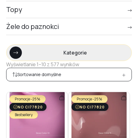
Topy
Żele do paznokci
Kategorie
Wyświetlanie 1–10 z 577 wyników
Sortowanie domyślne
Promocje -25%
Promocje -25%
NO CI77820
NO CI77820
Bestsellery