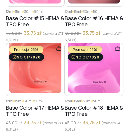
12ml
15ml
30ml
50ml
12ml
15ml
30ml
50ml
Base Color #15 HEMA &
Base Color #16 HEMA &
TPO Free
TPO Free
33,75
zł
33,75
zł
45,00
zł
45,00
zł
(zawiera VAT
(zawiera VAT
6,31
zł
)
6,31
zł
)
Promocje -25%
Promocje -25%
NO CI77820
NO CI77820
12ml
15ml
30ml
50ml
12ml
15ml
30ml
50ml
Base Color #17 HEMA &
Base Color #18 HEMA &
TPO Free
TPO Free
33,75
zł
33,75
zł
45,00
zł
45,00
zł
(zawiera VAT
(zawiera VAT
6,31
zł
)
6,31
zł
)