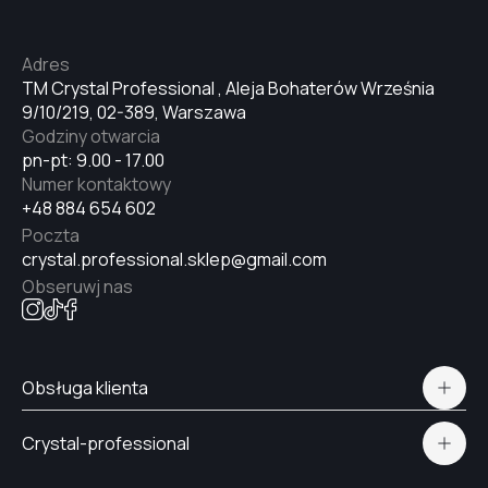
Adres
TM Crystal Professional , Aleja Bohaterów Września
9/10/219, 02-389, Warszawa
Godziny otwarcia
pn-pt: 9.00 - 17.00
Numer kontaktowy
+48 884 654 602
Poczta
crystal.professional.sklep@gmail.com
Obseruwj nas
Obsługa klienta
Polityka prywatności
Crystal-professional
Dostawa i płatność
Certyfikaty