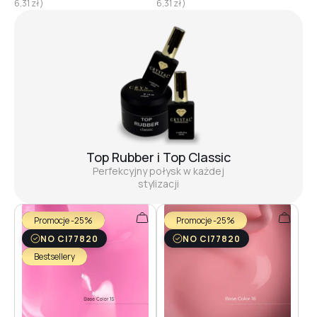
6,31
zł
)
6,31
zł
)
Top Rubber i Top Classic
Perfekcyjny połysk w każdej
stylizacji
Promocje -25%
Promocje -25%
NO CI77820
NO CI77820
Bestsellery