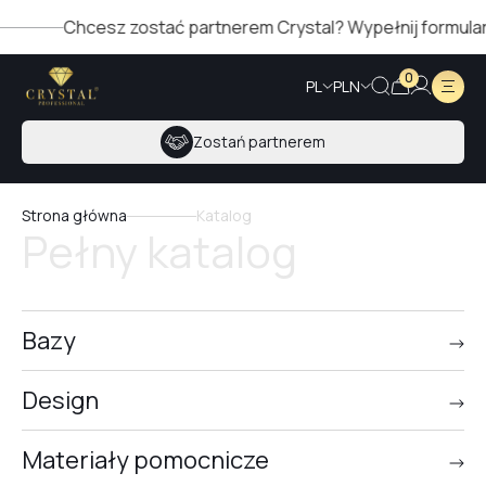
Chcesz zostać partnerem Crystal? Wypełnij formularz po pr
0
PL
PLN
Zostań partnerem
Strona główna
Katalog
Pełny katalog
Bazy
Design
Materiały pomocnicze