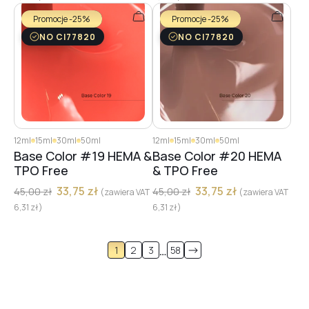
Promocje -25%
Promocje -25%
NO CI77820
NO CI77820
12ml
15ml
30ml
50ml
12ml
15ml
30ml
50ml
Base Color #19 HEMA &
Base Color #20 HEMA
TPO Free
& TPO Free
33,75
zł
33,75
zł
45,00
zł
45,00
zł
(zawiera VAT
(zawiera VAT
6,31
zł
)
6,31
zł
)
…
1
2
3
58