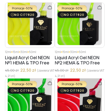
Promocje -50%
Promocje -50%
NO CI77820
NO CI77820
12ml
15ml
30ml
50ml
12ml
15ml
30ml
50ml
Liquid Acryl Gel NEON
Liquid Acryl Gel NEON
№1 HEMA & TPO Free
№2 HEMA & TPO Free
22,50
zł
22,50
zł
45,00
zł
45,00
zł
(zawiera VAT
(zawiera VAT
4,21
zł
)
4,21
zł
)
Promocje -50%
Promocje -50%
NO CI77820
NO CI77820