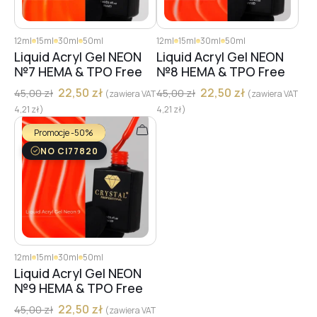
12ml
15ml
30ml
50ml
12ml
15ml
30ml
50ml
Liquid Acryl Gel NEON
Liquid Acryl Gel NEON
№7 HEMA & TPO Free
№8 HEMA & TPO Free
22,50
zł
22,50
zł
45,00
zł
45,00
zł
(zawiera VAT
(zawiera VAT
4,21
zł
)
4,21
zł
)
Promocje -50%
NO CI77820
12ml
15ml
30ml
50ml
Liquid Acryl Gel NEON
№9 HEMA & TPO Free
22,50
zł
45,00
zł
(zawiera VAT