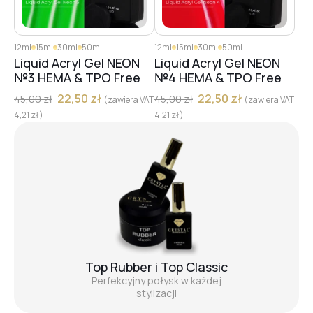
12ml
15ml
30ml
50ml
12ml
15ml
30ml
50ml
Liquid Acryl Gel NEON
Liquid Acryl Gel NEON
№3 HEMA & TPO Free
№4 HEMA & TPO Free
22,50
zł
22,50
zł
45,00
zł
45,00
zł
(zawiera VAT
(zawiera VAT
4,21
zł
)
4,21
zł
)
Top Rubber i Top Classic
Perfekcyjny połysk w każdej
stylizacji