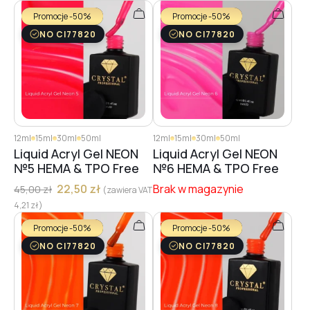
Promocje -50%
Promocje -50%
NO CI77820
NO CI77820
12ml
15ml
30ml
50ml
12ml
15ml
30ml
50ml
Liquid Acryl Gel NEON
Liquid Acryl Gel NEON
№5 HEMA & TPO Free
№6 HEMA & TPO Free
22,50
zł
Brak w magazynie
45,00
zł
(zawiera VAT
4,21
zł
)
Promocje -50%
Promocje -50%
NO CI77820
NO CI77820