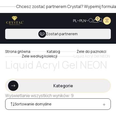
Chcesz zostać partnerem Crystal? Wypełnij formularz p
0
PL
PLN
Zostań partnerem
Strona główna
Katalog
Żele do paznokci
Żele według kolekcji
Liquid Acryl Gel NEON
Liquid Acryl Gel NEON
Kategorie
Wyświetlanie wszystkich wyników: 9
Sortowanie domyślne