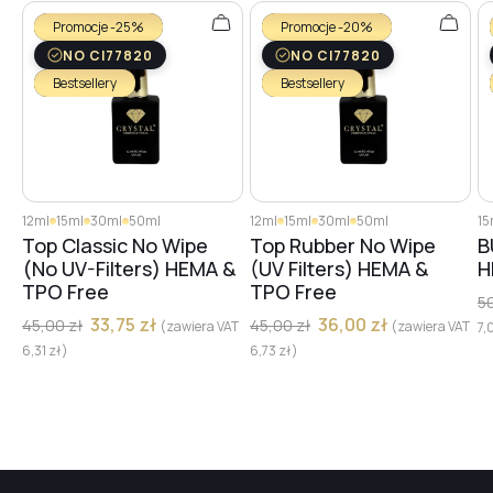
Promocje -25%
Promocje -20%
NO CI77820
NO CI77820
Bestsellery
Bestsellery
12ml
15ml
30ml
50ml
12ml
15ml
30ml
50ml
15
Top Classic No Wipe
Top Rubber No Wipe
B
(No UV-Filters) HEMA &
(UV Filters) HEMA &
H
TPO Free
TPO Free
5
33,75
zł
36,00
zł
45,00
zł
45,00
zł
(zawiera VAT
(zawiera VAT
7,
6,31
zł
)
6,73
zł
)