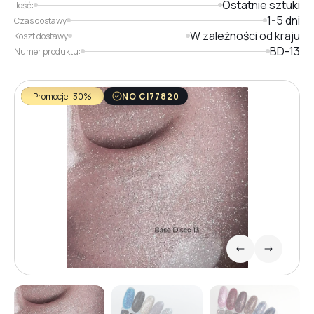
Ostatnie sztuki
Ilość:
1-5 dni
Czas dostawy
W zależności od kraju
Koszt dostawy
BD-13
Numer produktu:
Promocje -30%
NO CI77820