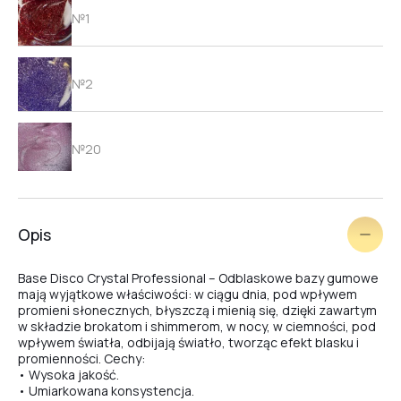
№1
№2
№20
№9
Opis
Base Disco Crystal Professional – Odblaskowe bazy gumowe
№8
mają wyjątkowe właściwości: w ciągu dnia, pod wpływem
promieni słonecznych, błyszczą i mienią się, dzięki zawartym
w składzie brokatom i shimmerom, w nocy, w ciemności, pod
wpływem światła, odbijają światło, tworząc efekt blasku i
№7
promienności. Cechy:
• Wysoka jakość.
• Umiarkowana konsystencja.