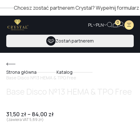
Chcesz zostać partnerem Crystal? Wypełnij formularz po p
0
PL
PLN
Zostań partnerem
Strona główna
Katalog
Base Disco №13 HEMA & TPO Free
Base Disco №13 HEMA & TPO Free
31,50
zł
–
84,00
zł
(zawiera VAT
5,89
zł
)