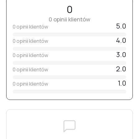
№16
0
W razie potrzeby usuń warstwę dyspersyjną i wykonaj
opracowanie.
0 opinii klientów
№17
5.0
Nałóż top i utwardzaj
0 opinii klientów
90–120 sekund w lampie 48 W (365–405 nm)
.
4.0
0 opinii klientów
№18
3.0
0 opinii klientów
2.0
№19
0 opinii klientów
1.0
0 opinii klientów