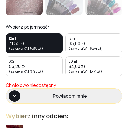
Wybierz pojemność:
12ml
15ml
31,50
zł
35,00
zł
(zawiera VAT
5,89
zł
)
(zawiera VAT
6,54
zł
)
30ml
50ml
53,20
zł
84,00
zł
(zawiera VAT
9,95
zł
)
(zawiera VAT
15,71
zł
)
Chwiolowo niedostępny
Powiadom mnie
Wybierz inny odcień: