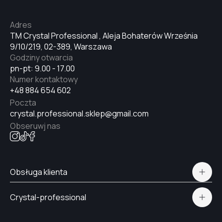
Adres
TM Crystal Professional , Aleja Bohaterów Września
9/10/219, 02-389, Warszawa
Godziny otwarcia
pn-pt: 9.00 - 17.00
Numer kontaktowy
+48 884 654 602
Poczta
crystal.professional.sklep@gmail.com
Obseruwj nas
Obsługa klienta
Polityka prywatności
Crystal-professional
Dostawa i płatność
Certyfikaty