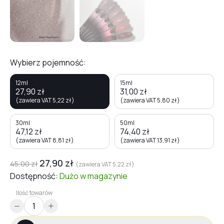
Wybierz pojemność:
12ml
15ml
27,90
zł
31,00
zł
(zawiera VAT
5,22
zł
)
(zawiera VAT
5,80
zł
)
30ml
50ml
47,12
zł
74,40
zł
(zawiera VAT
8,81
zł
)
(zawiera VAT
13,91
zł
)
27,90
zł
45,00
zł
(zawiera VAT
5,22
zł
)
Dostępność:
Dużo
w magazynie
Ilość towarów