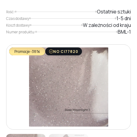
Ostatnie sztuki
Ilość:
1-5 dni
Czas dostawy
W zależności od kraju
Koszt dostawy
BML-1
Numer produktu:
Promocje -38%
NO CI77820