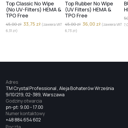
Top Classic No Wipe
Top Rubber No Wipe
B
(No UV-Filters) HEMA &
(UV Filters) HEMA &
H
TPO Free
TPO Free
5
33,75
zł
36,00
zł
45,00
zł
45,00
zł
(zawiera VAT
(zawiera VAT
7,
6,31
zł
)
6,73
zł
)
Adres
TM Crystal Professional , Aleja Bohaterów Września
9/10/219, 02-389, Warszawa
Godziny otwarcia
pn-pt: 9.00 - 17.00
Numer kontaktowy
+48 884 654 602
Poczta