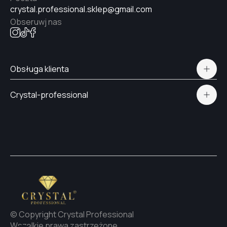
crystal.professional.sklep@gmail.com
Obseruwj nas
Obsługa klienta
Polityka prywatności
Crystal-professional
Dostawa i płatność
Certyfikaty
Kontakt
© Copyright Crystal Professional
Wszelkie prawa zastrzeżone