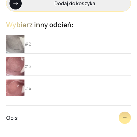
Dodaj do koszyka
Wybierz inny odcień:
#2
#3
#4
#5
Opis
#6