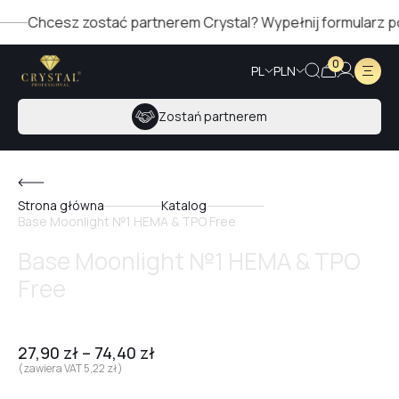
Chcesz zostać partnerem Crystal? Wypełnij formularz po pr
0
PL
PLN
Zostań partnerem
Strona główna
Katalog
Base Moonlight №1 HEMA & TPO Free
Base Moonlight №1 HEMA & TPO
Free
27,90
zł
–
74,40
zł
(zawiera VAT
5,22
zł
)