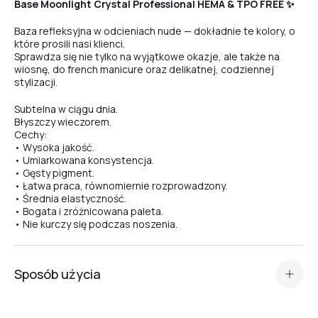
Base Moonlight Crystal Professional HEMA & TPO FREE ✨
Baza refleksyjna w odcieniach nude — dokładnie te kolory, o
które prosili nasi klienci.
Sprawdza się nie tylko na wyjątkowe okazje, ale także na
wiosnę, do french manicure oraz delikatnej, codziennej
stylizacji.
Subtelna w ciągu dnia.
Błyszczy wieczorem.
Cechy:
• Wysoka jakość.
• Umiarkowana konsystencja.
• Gęsty pigment.
• Łatwa praca, równomiernie rozprowadzony.
• Średnia elastyczność.
• Bogata i zróżnicowana paleta.
• Nie kurczy się podczas noszenia.
Sposób użycia
Standardowe przygotowanie płytki paznokcia (manicure,