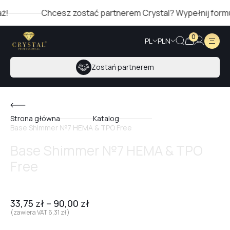
Chcesz zostać partnerem Crystal? Wypełnij formularz p
0
PL
PLN
Zostań partnerem
Strona główna
Katalog
Base Shimmer №7 HEMA & TPO Free
Base Shimmer №7 HEMA & TPO
Free
33,75
zł
–
90,00
zł
(zawiera VAT
6,31
zł
)