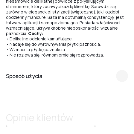
niesamowicie delikatnej powłoce z połyskującym
shimmerem, który zachwyci każdą klientkę. Sprawdzi się
zarówno w eleganckiej stylizacji świątecznej, jak i ozdobi
codzienny manicure. Baza ma optymalną konsystencję, jest
№6
łatwa w aplikacji i samopoziomująca. Posiada właściwości
wzmacniające, ukrywa drobne niedoskonałości wizualne
paznokcia.
Cechy:
• Delikatne odcienie kamuflujące.
№3
• Nadaje się do wyrównywania płytki paznokcia.
• Wzmacnia płytkę paznokcia.
• Nie rozlewa się, równomiernie się rozprowadza.
№2
Sposób użycia
№1
Standardowe przygotowanie płytki paznokcia (manicure,
matowienie, odtłuszczenie, aplikacja Dehydratora oraz
primera kwasowego lub Ultrabond — w zależności od
№UA
rodzaju płytki paznokcia
).
Opinie klientów
Przed nałożeniem
bazy kamuflującej
nałóż podkład z
przezroczystej, elastycznej bazy dla lepszej adhezji.
№9
Rekomendujemy Base Scotch lub Base Rubber.