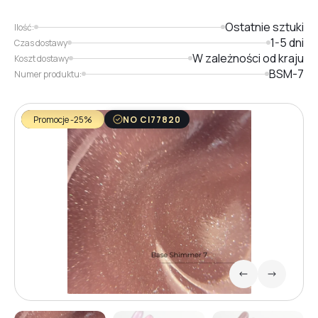
Ostatnie sztuki
Ilość:
1-5 dni
Czas dostawy
W zależności od kraju
Koszt dostawy
BSM-7
Numer produktu:
Promocje -25%
NO CI77820