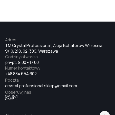
№4
№7
Adres
№6
TM Crystal Professional , Aleja Bohaterów Września
9/10/219, 02-389, Warszawa
Godziny otwarcia
№5
pn-pt: 9.00 - 17.00
Numer kontaktowy
+48 884 654 602
Poczta
№4
crystal.professional.sklep@gmail.com
Obseruwj nas
№3