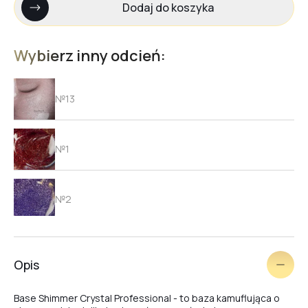
Dodaj do koszyka
Wybierz inny odcień:
№13
№1
№2
№20
Opis
Base Shimmer Crystal Professional - to baza kamuflująca o
№22