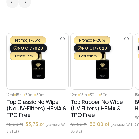
№5
№6
Promocje -25%
Promocje -20%
NO CI77820
NO CI77820
№8
Bestsellery
Bestsellery
№9
12ml
15ml
30ml
50ml
12ml
15ml
30ml
50ml
15
№1
Top Classic No Wipe
Top Rubber No Wipe
B
(No UV-Filters) HEMA &
(UV Filters) HEMA &
H
TPO Free
TPO Free
5
№3
33,75
zł
36,00
zł
45,00
zł
45,00
zł
(zawiera VAT
(zawiera VAT
7,
6,31
zł
)
6,73
zł
)