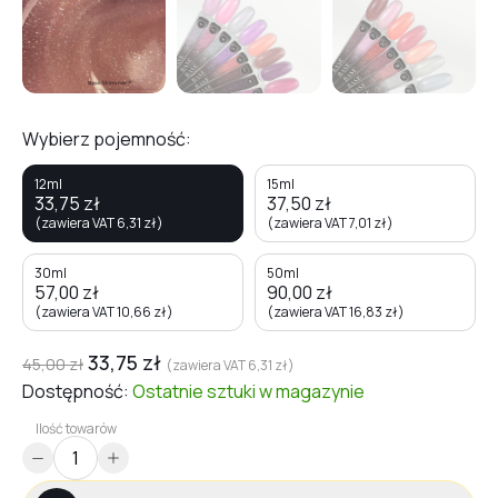
Wybierz pojemność:
12ml
15ml
33,75
zł
37,50
zł
(zawiera VAT
6,31
zł
)
(zawiera VAT
7,01
zł
)
30ml
50ml
57,00
zł
90,00
zł
(zawiera VAT
10,66
zł
)
(zawiera VAT
16,83
zł
)
33,75
zł
45,00
zł
(zawiera VAT
6,31
zł
)
Dostępność:
Ostatnie sztuki
w magazynie
Ilość towarów