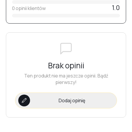
#16
1.0
0 opinii klientów
#14
#17
Brak opinii
#20
Ten produkt nie ma jeszcze opinii. Bądź
pierwszy!
#18
Dodaj opinię
#19
#21