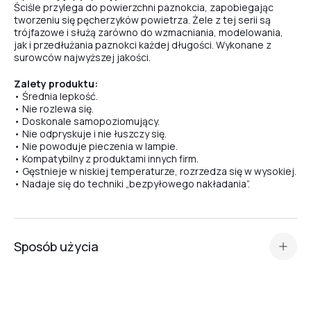
Ściśle przylega do powierzchni paznokcia, zapobiegając
tworzeniu się pęcherzyków powietrza. Żele z tej serii są
#59
trójfazowe i służą zarówno do wzmacniania, modelowania,
jak i przedłużania paznokci każdej długości. Wykonane z
surowców najwyższej jakości.
#62
Zalety produktu:
• Średnia lepkość.
• Nie rozlewa się.
• Doskonale samopoziomujący.
#55
• Nie odpryskuje i nie łuszczy się.
• Nie powoduje pieczenia w lampie.
• Kompatybilny z produktami innych firm.
• Gęstnieje w niskiej temperaturze, rozrzedza się w wysokiej.
#5
• Nadaje się do techniki „bezpyłowego nakładania”.
#9
Sposób użycia
#6
Przygotuj płytkę paznokcia i nałóż
primer kwasowy lub Ultrabond — w zależności od rodzaju
płytki paznokcia
.