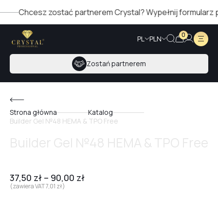
Chcesz zostać partnerem Crystal? Wypełnij formularz po p
0
PL
PLN
Zostań partnerem
Strona główna
Katalog
Builder Gel №48 HEMA & TPO Free
Builder Gel №48 HEMA & TPO Free
37,50
zł
–
90,00
zł
(zawiera VAT
7,01
zł
)