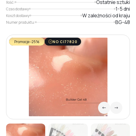
Ostatnie sztuki
Ilość:
1-5 dni
Czas dostawy
W zależności od kraju
Koszt dostawy
BG-48
Numer produktu:
Promocje -25%
NO CI77820