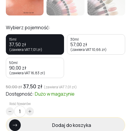
Wybierz pojemność:
15ml
30ml
37,50
zł
57,00
zł
(zawiera VAT
7,01
zł
)
(zawiera VAT
10,66
zł
)
50ml
90,00
zł
(zawiera VAT
16,83
zł
)
37,50
zł
50,00
zł
(zawiera VAT
7,01
zł
)
Dostępność:
Dużo
w magazynie
Ilość towarów
Dodaj do koszyka