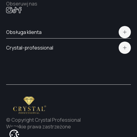
Obseruwj nas
#34
Obsługa klienta
#40
Polityka prywatności
Crystal-professional
Dostawa i płatność
Certyfikaty
#41
Kontakt
#39
#42
© Copyright Crystal Professional
Wszelkie prawa zastrzeżone
#45