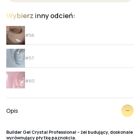
Wybierz inny odcień:
#56
#57
#60
#58
Opis
#61
Builder Gel Crystal Professional – żel budujący, doskonale
wyrównujący płytkę paznokcia.