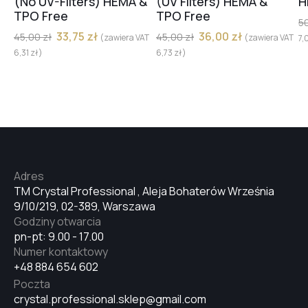
(No UV-Filters) HEMA &
(UV Filters) HEMA &
H
TPO Free
TPO Free
5
33,75
zł
36,00
zł
45,00
zł
45,00
zł
(zawiera VAT
(zawiera VAT
7,
#30
6,31
zł
)
6,73
zł
)
#28
#31
Adres
TM Crystal Professional , Aleja Bohaterów Września
#29
9/10/219, 02-389, Warszawa
Godziny otwarcia
pn-pt: 9.00 - 17.00
#32
Numer kontaktowy
+48 884 654 602
Poczta
#33
crystal.professional.sklep@gmail.com