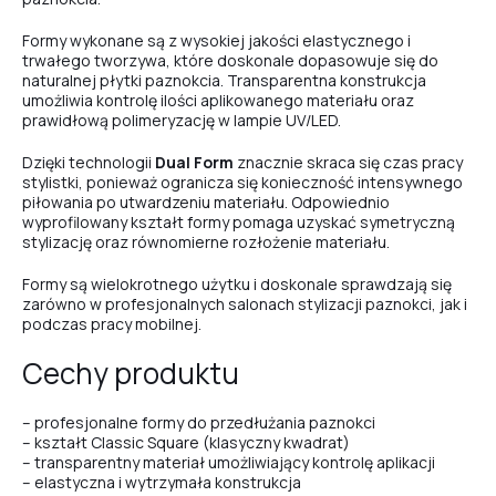
Formy wykonane są z wysokiej jakości elastycznego i
trwałego tworzywa, które doskonale dopasowuje się do
Universal Square
naturalnej płytki paznokcia. Transparentna konstrukcja
umożliwia kontrolę ilości aplikowanego materiału oraz
prawidłową polimeryzację w lampie UV/LED.
Deep Arched Square
Dzięki technologii
Dual Form
znacznie skraca się czas pracy
stylistki, ponieważ ogranicza się konieczność intensywnego
piłowania po utwardzeniu materiału. Odpowiednio
wyprofilowany kształt formy pomaga uzyskać symetryczną
Short Almond
stylizację oraz równomierne rozłożenie materiału.
Formy są wielokrotnego użytku i doskonale sprawdzają się
zarówno w profesjonalnych salonach stylizacji paznokci, jak i
Stiletto
podczas pracy mobilnej.
Cechy produktu
Stiletto XL
– profesjonalne formy do przedłużania paznokci
– kształt Classic Square (klasyczny kwadrat)
– transparentny materiał umożliwiający kontrolę aplikacji
– elastyczna i wytrzymała konstrukcja
Salon Square