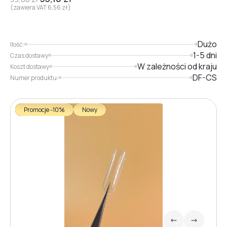
(zawiera VAT
6,56
zł
)
Dużo
Ilość:
1-5 dni
Czas dostawy
W zależności od kraju
Koszt dostawy
DF-CS
Numer produktu:
Promocje -10%
Nowy