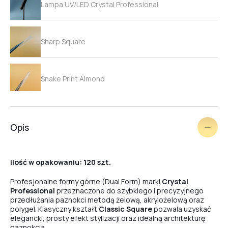
Lampa UV/LED Crystal Professional
Sharp Square
Snake Print Almond
Zebra Print Almond
Opis
Leopard Print Almond
Ilość w opakowaniu: 120 szt.
Profesjonalne formy górne (Dual Form) marki
Crystal
Arched Ballerina
Professional
przeznaczone do szybkiego i precyzyjnego
przedłużania paznokci metodą żelową, akrylożelową oraz
polygel. Klasyczny kształt
Classic Square
pozwala uzyskać
elegancki, prosty efekt stylizacji oraz idealną architekturę
paznokcia.
Ballerina