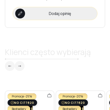
Dodaj opinię
Klienci często wybierają
Promocje -25%
Promocje -20%
NO CI77820
NO CI77820
Bestsellery
Bestsellery