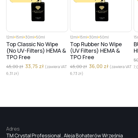
12ml
15ml
30ml
50ml
12ml
15ml
30ml
50ml
15
Top Classic No Wipe
Top Rubber No Wipe
B
(No UV-Filters) HEMA &
(UV Filters) HEMA &
H
TPO Free
TPO Free
5
33,75
zł
36,00
zł
45,00
zł
45,00
zł
(zawiera VAT
(zawiera VAT
7,
6,31
zł
)
6,73
zł
)
Adres
TM Crystal Professional , Aleja Bohaterów Września