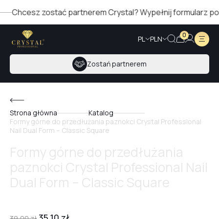
Chcesz zostać partnerem Crystal? Wypełnij formularz po pra
0
PL
PLN
Zostań partnerem
Strona główna
Katalog
Formy górne do przedłużania paznokci Crystal Professional
Nail Dual Form – Classic Square
Formy górne do przedłużania
paznokci Crystal Professional Nail
Dual Form – Classic Square
35,10
zł
39,00
zł