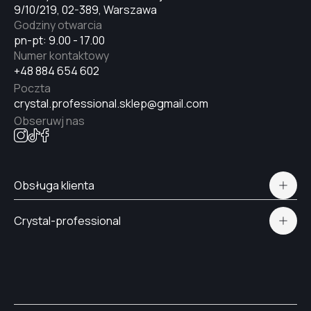
9/10/219, 02-389, Warszawa
Godziny otwarcia
pn-pt: 9.00 - 17.00
Numer kontaktowy
+48 884 654 602
Poczta
crystal.professional.sklep@gmail.com
Obseruwj nas
Obsługa klienta
Polityka prywatności
Crystal-professional
Dostawa i płatność
Certyfikaty
Kontakt