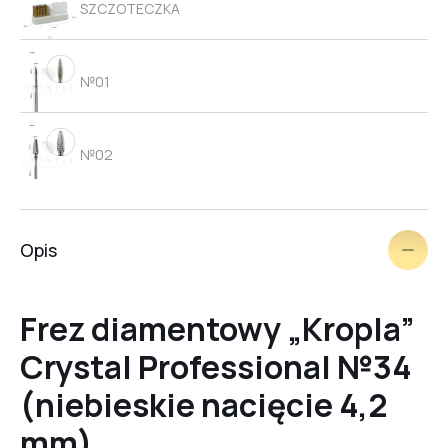
SZCZOTECZKA
№01
№02
№03
Opis
№04
Frez diamentowy „Kropla”
Crystal Professional №34
№05
(niebieskie nacięcie 4,2
mm)
№06