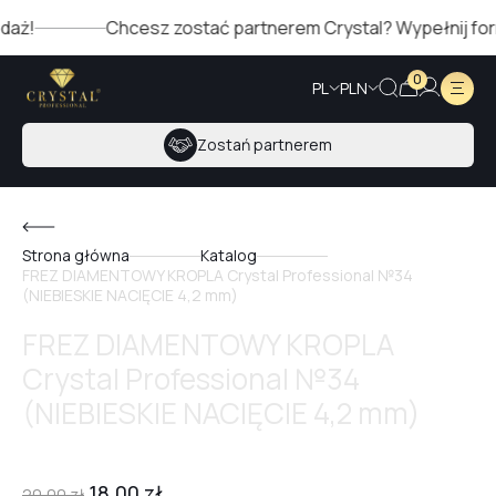
ż!
Chcesz zostać partnerem Crystal? Wypełnij formul
0
PL
PLN
Zostań partnerem
Strona główna
Katalog
FREZ DIAMENTOWY KROPLA Crystal Professional №34
(NIEBIESKIE NACIĘCIE 4,2 mm)
FREZ DIAMENTOWY KROPLA
Crystal Professional №34
(NIEBIESKIE NACIĘCIE 4,2 mm)
18,00
zł
20,00
zł