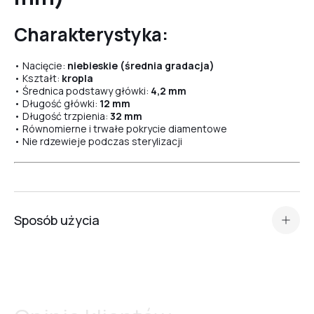
Charakterystyka:
№07
• Nacięcie:
niebieskie (średnia gradacja)
• Kształt:
kropla
• Średnica podstawy główki:
4,2 mm
№08
• Długość główki:
12 mm
• Długość trzpienia:
32 mm
• Równomierne i trwałe pokrycie diamentowe
• Nie rdzewieje podczas sterylizacji
№09
№10
Sposób użycia
Frez diamentowy
„Kropla” Crystal Professional №34
to
№11
precyzyjne narzędzie przeznaczone do pracy w
manicure i
pedicure frezarkowym
.
Idealny do:
•
unoszenia skórek
na palcach dłoni i stóp,
№12