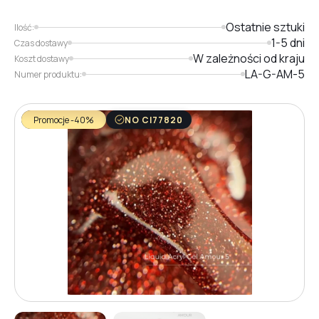
Ostatnie sztuki
Ilość:
1-5 dni
Czas dostawy
W zależności od kraju
Koszt dostawy
LA-G-AM-5
Numer produktu:
Promocje -40%
NO CI77820