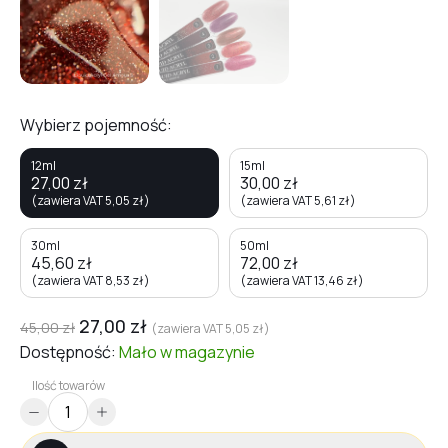
Wybierz pojemność:
12ml
15ml
27,00
zł
30,00
zł
(zawiera VAT
5,05
zł
)
(zawiera VAT
5,61
zł
)
30ml
50ml
45,60
zł
72,00
zł
(zawiera VAT
8,53
zł
)
(zawiera VAT
13,46
zł
)
27,00
zł
45,00
zł
(zawiera VAT
5,05
zł
)
Dostępność:
Mało
w magazynie
Ilość towarów