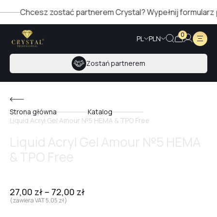
Chcesz zostać partnerem Crystal? Wypełnij formularz po p
0
PL
PLN
Zostań partnerem
Strona główna
Katalog
Liquid Acryl Gel Amour №5 HEMA & TPO Free
Liquid Acryl Gel Amour №5 HEMA
& TPO Free
27,00
zł
–
72,00
zł
(zawiera VAT
5,05
zł
)