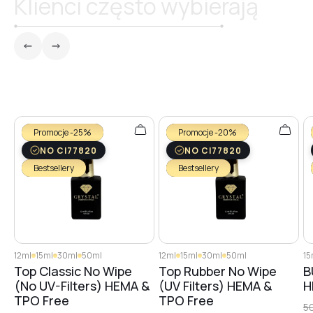
Klienci często wybierają
Promocje -25%
Promocje -20%
NO CI77820
NO CI77820
Bestsellery
Bestsellery
12ml
15ml
30ml
50ml
12ml
15ml
30ml
50ml
15
Top Classic No Wipe
Top Rubber No Wipe
B
(No UV-Filters) HEMA &
(UV Filters) HEMA &
H
TPO Free
TPO Free
5