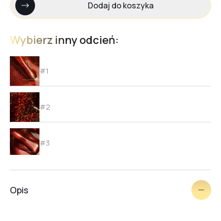
Dodaj do koszyka
Wybierz inny odcień:
#1
#2
#3
#4
Opis