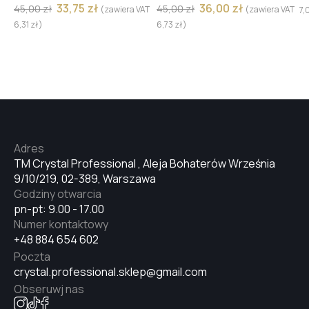
33,75
zł
36,00
zł
45,00
zł
45,00
zł
(zawiera VAT
(zawiera VAT
7,
6,31
zł
)
6,73
zł
)
Adres
TM Crystal Professional , Aleja Bohaterów Września
9/10/219, 02-389, Warszawa
Godziny otwarcia
pn-pt: 9.00 - 17.00
Numer kontaktowy
+48 884 654 602
Poczta
crystal.professional.sklep@gmail.com
Obseruwj nas