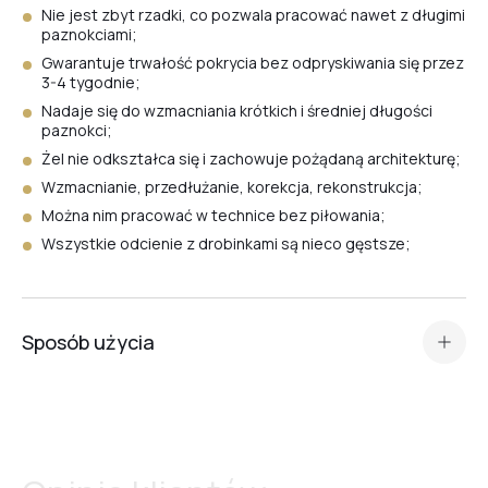
Nie jest zbyt rzadki, co pozwala pracować nawet z długimi
paznokciami;
Gwarantuje trwałość pokrycia bez odpryskiwania się przez
3-4 tygodnie;
Nadaje się do wzmacniania krótkich i średniej długości
paznokci;
Żel nie odkształca się i zachowuje pożądaną architekturę;
Wzmacnianie, przedłużanie, korekcja, rekonstrukcja;
Można nim pracować w technice bez piłowania;
Wszystkie odcienie z drobinkami są nieco gęstsze;
Sposób użycia
Standardowe przygotowanie płytki paznokcia (manicure,
matowienie, odtłuszczenie, aplikacja Dehydratora oraz
primera kwasowego lub Ultrabond — w zależności od
rodzaju płytki paznokcia
).