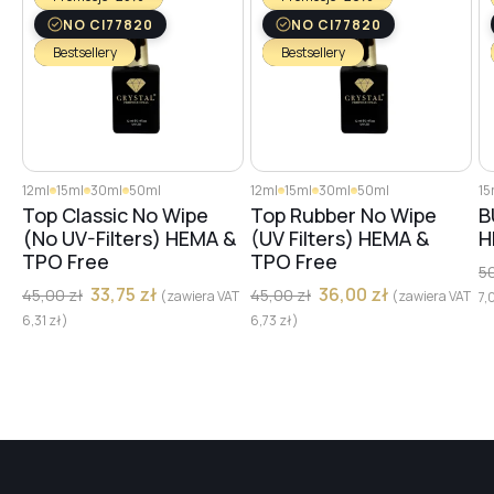
NO CI77820
NO CI77820
Bestsellery
Bestsellery
12ml
15ml
30ml
50ml
12ml
15ml
30ml
50ml
15
Top Classic No Wipe
Top Rubber No Wipe
B
(No UV-Filters) HEMA &
(UV Filters) HEMA &
H
TPO Free
TPO Free
5
33,75
zł
36,00
zł
45,00
zł
45,00
zł
(zawiera VAT
(zawiera VAT
7,
6,31
zł
)
6,73
zł
)