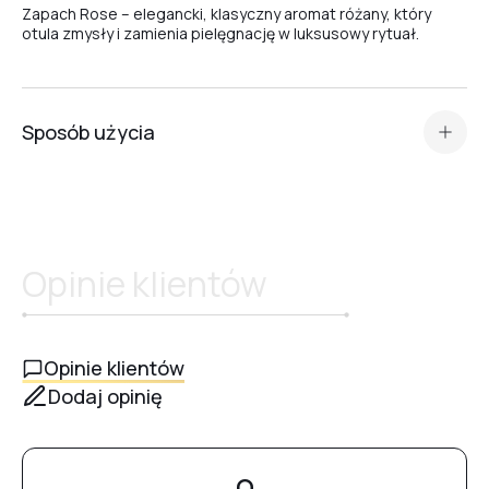
Zapach Rose – elegancki, klasyczny aromat różany, który
otula zmysły i zamienia pielęgnację w luksusowy rytuał.
Cinnamon Apple
Sposób użycia
(po manicure):
• Umyj dłonie lub oczyść okolice skórek wilgotną ściereczką,
zwracając uwagę na fałd proksymalny.
• Wmasuj kilka kropel olejku w skórki i płytkę paznokcia.
• Nałóż krem, aby dodatkowo zabezpieczyć skórę.
Opinie klientów
Opinie klientów
Dodaj opinię