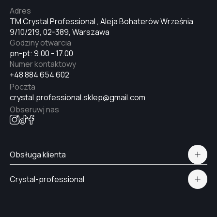
Adres
TM Crystal Professional , Aleja Bohaterów Września
9/10/219, 02-389, Warszawa
Godziny otwarcia
pn-pt: 9.00 - 17.00
Numer kontaktowy
+48 884 654 602
Poczta
crystal.professional.sklep@gmail.com
Obseruwj nas
Obsługa klienta
Polityka prywatności
Crystal-professional
Dostawa i płatność
Certyfikaty
Kontakt