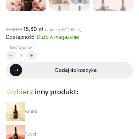
15,30
zł
17,00
zł
(zawiera VAT
2,86
zł
)
Dostępność:
Dużo
w magazynie
Ilość towarów
Dodaj do koszyka
Wybierz inny produkt:
Vanilla
Peach