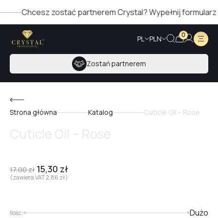
hcesz zostać partnerem Crystal? Wypełnij formularz po praw
0
PL
PLN
Zostań partnerem
Strona główna
Katalog
Cuticle Oil – Rose
Cuticle Oil – Rose
15,30
zł
17,00
zł
(zawiera VAT
2,86
zł
)
Dużo
Ilość: