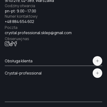
9/10/219, 02-389, Warszawa
Godziny otwarcia
pn-pt: 9.00 - 17.00
Numer kontaktowy
+48 884 654 602
Poczta
crystal.professional.sklep@gmail.com
Obseruwj nas
Obsługa klienta
Polityka prywatności
Crystal-professional
Dostawa i płatność
Certyfikaty
Kontakt