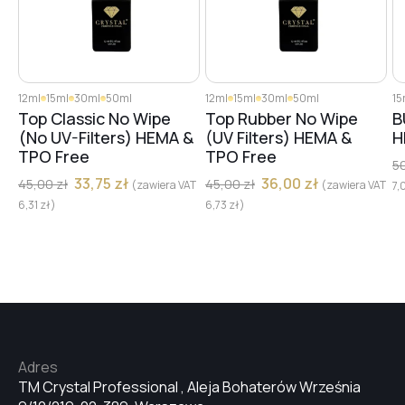
12ml
15ml
30ml
50ml
12ml
15ml
30ml
50ml
15
Top Classic No Wipe
Top Rubber No Wipe
B
(No UV-Filters) HEMA &
(UV Filters) HEMA &
H
TPO Free
TPO Free
5
33,75
zł
36,00
zł
45,00
zł
45,00
zł
(zawiera VAT
(zawiera VAT
7,
6,31
zł
)
6,73
zł
)
Adres
TM Crystal Professional , Aleja Bohaterów Września