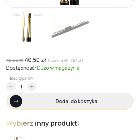
40,50
zł
45,00
zł
(zawiera VAT
7,57
zł
)
Dostępność:
Dużo
w magazynie
Ilość towarów
Dodaj do koszyka
Wybierz inny produkt: