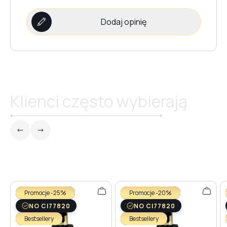
Dodaj opinię
Klienci często wybierają
Promocje -25%
Promocje -20%
NO CI77820
NO CI77820
Bestsellery
Bestsellery