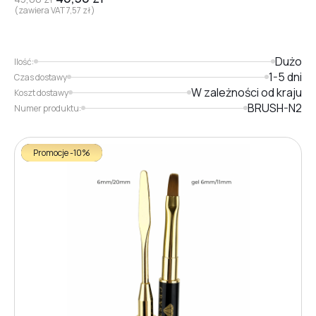
(zawiera VAT
7,57
zł
)
Dużo
Ilość:
1-5 dni
Czas dostawy
W zależności od kraju
Koszt dostawy
BRUSH-N2
Numer produktu:
Promocje -10%