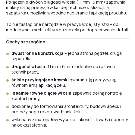
Połączenie dwóch długości włosia (11 mm i 6 mm) zapewnia
maksymalną precyzję w każdej technice stylizacji, a
szpatułka umożliwia wygodne nabieranie i aplikację produktu.
To niezastąpione narzędzie w pracy każdej stylistki – od
modelowania architektury paznokcia po dopracowanie detali.
Cechy szczególne:
dwustronna konstrukcja
– jedna strona pędzel, druga
szpatułka,
długości włosia:
11 mm i 6 mm – idealne do różnych
technik pracy,
ściśle przylegające kosmki
gwarantują precyzyjną,
równomierną aplikację żelu,
idealnie równe cięcie włosia
zapewnia pełną kontrolę i
komfort pracy,
doskonały do formowania architektury, budowy apexu i
precyzyjnego rozprowadzania żelu,
wykonany z materiałów wysokiej jakości – trwały i odporny
na odkształcenia.