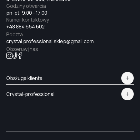
#6
Godziny otwarcia
pn-pt: 9.00 - 17.00
Numer kontaktowy
+48 884 654 602
#9
Poczta
crystal.professional.sklep@gmail.com
Obseruwj nas
#12
#10
Obsługa klienta
Polityka prywatności
Crystal-professional
#11
Dostawa i płatność
Certyfikaty
Kontakt
#14