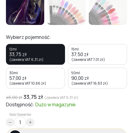
Wybierz pojemność:
12ml
15ml
33,75
zł
37,50
zł
(zawiera VAT
6,31
zł
)
(zawiera VAT
7,01
zł
)
30ml
50ml
57,00
zł
90,00
zł
(zawiera VAT
10,66
zł
)
(zawiera VAT
16,83
zł
)
33,75
zł
45,00
zł
(zawiera VAT
6,31
zł
)
Dostępność:
Dużo
w magazynie
Ilość towarów