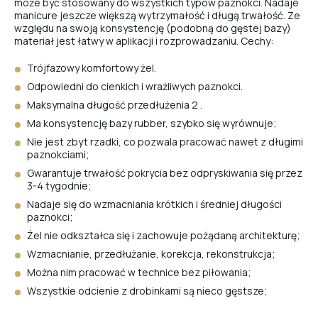
może być stosowany do wszystkich typów paznokci. Nadaje
manicure jeszcze większą wytrzymałość i długą trwałość. Ze
względu na swoją konsystencję (podobną do gęstej bazy)
materiał jest łatwy w aplikacji i rozprowadzaniu. Cechy:
#30
Trójfazowy komfortowy żel.
Odpowiedni do cienkich i wrażliwych paznokci.
#33
Maksymalna długość przedłużenia 2 .
Ma konsystencję bazy rubber, szybko się wyrównuje;
Nie jest zbyt rzadki, co pozwala pracować nawet z długimi
#31
paznokciami;
Gwarantuje trwałość pokrycia bez odpryskiwania się przez
3-4 tygodnie;
#34
Nadaje się do wzmacniania krótkich i średniej długości
paznokci;
Żel nie odkształca się i zachowuje pożądaną architekturę;
#32
Wzmacnianie, przedłużanie, korekcja, rekonstrukcja;
Można nim pracować w technice bez piłowania;
Wszystkie odcienie z drobinkami są nieco gęstsze;
#35