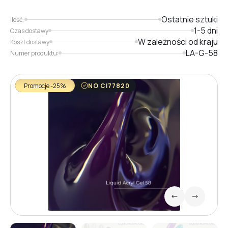
Ostatnie sztuki
Ilość:
1-5 dni
Czas dostawy
W zależności od kraju
Koszt dostawy
LA-G-58
Numer produktu:
Promocje -25%
NO CI77820