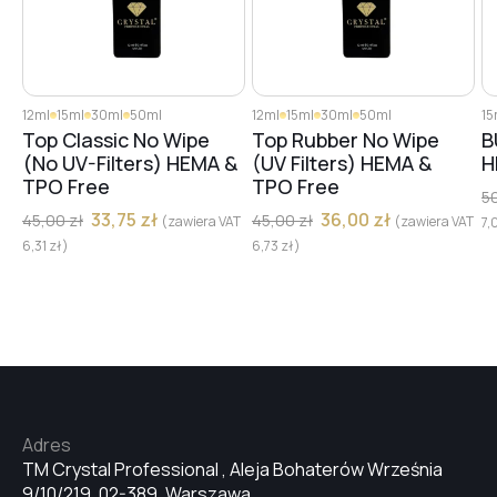
#56
#57
12ml
15ml
30ml
50ml
12ml
15ml
30ml
50ml
15
Top Classic No Wipe
Top Rubber No Wipe
B
(No UV-Filters) HEMA &
(UV Filters) HEMA &
H
TPO Free
TPO Free
#59
5
33,75
zł
36,00
zł
45,00
zł
45,00
zł
(zawiera VAT
(zawiera VAT
7,
6,31
zł
)
6,73
zł
)
#7
#5
#8
Adres
TM Crystal Professional , Aleja Bohaterów Września
9/10/219, 02-389, Warszawa