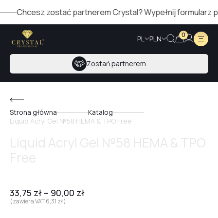
Chcesz zostać partnerem Crystal? Wypełnij formularz po pr
0
PL
PLN
Zostań partnerem
Strona główna
Katalog
Liquid Acryl Gel №58 HEMA & TPO Free
Liquid Acryl Gel №58 HEMA & TPO
Free
33,75
zł
–
90,00
zł
(zawiera VAT
6,31
zł
)