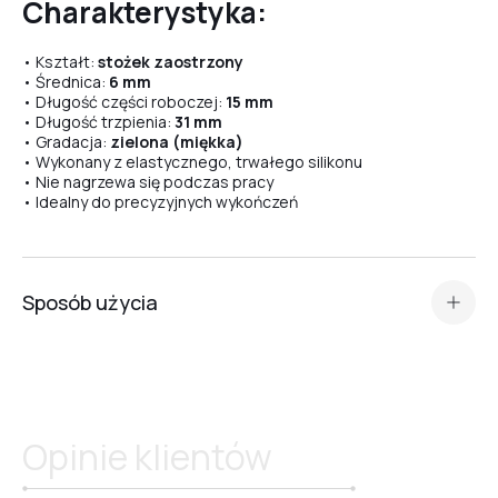
Charakterystyka:
• Kształt:
stożek zaostrzony
№07
• Średnica:
6 mm
• Długość części roboczej:
15 mm
• Długość trzpienia:
31 mm
• Gradacja:
zielona (miękka)
№08
• Wykonany z elastycznego, trwałego silikonu
• Nie nagrzewa się podczas pracy
• Idealny do precyzyjnych wykończeń
№09
Sposób użycia
№10
Silikonowy frez polerujący
Crystal Professional №30
przeznaczony jest do:
•
polerowania skórek
,
№11
•
opracowywania wałów okołopaznokciowych
,
•
delikatnego wygładzania powierzchni paznokcia
po
Opinie klientów
opracowaniu frezami diamentowymi.
№12