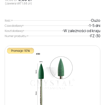
(zawiera VAT
1,68
zł
)
Dużo
Ilość:
1-5 dni
Czas dostawy
W zależności od kraju
Koszt dostawy
FZ-30
Numer produktu:
Promocje -10%