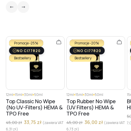
№25
№26
Promocje -25%
Promocje -20%
NO CI77820
NO CI77820
№27
Bestsellery
Bestsellery
№28
12ml
15ml
30ml
50ml
12ml
15ml
30ml
50ml
15
№29
Top Classic No Wipe
Top Rubber No Wipe
B
(No UV-Filters) HEMA &
(UV Filters) HEMA &
H
TPO Free
TPO Free
5
№31
33,75
zł
36,00
zł
45,00
zł
45,00
zł
(zawiera VAT
(zawiera VAT
7,
6,31
zł
)
6,73
zł
)