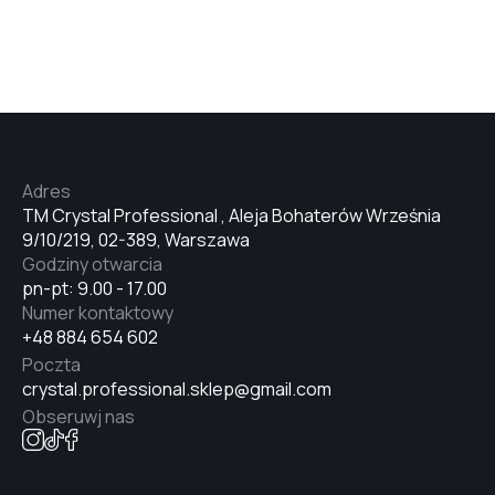
№32
№33
Adres
№34
TM Crystal Professional , Aleja Bohaterów Września
9/10/219, 02-389, Warszawa
Godziny otwarcia
№35
pn-pt: 9.00 - 17.00
Numer kontaktowy
+48 884 654 602
№36
Poczta
crystal.professional.sklep@gmail.com
Obseruwj nas
№37