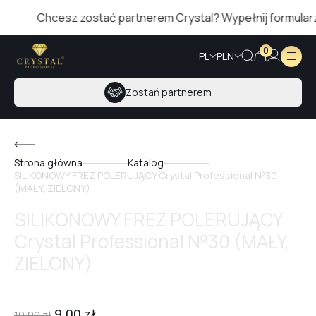
Chcesz zostać partnerem Crystal? Wypełnij formularz po
0
PL
PLN
Zostań partnerem
Strona główna
Katalog
SILIKONOWY FREZ POLERUJĄCY Crystal Professional №30
(MAŁY, ZIELONY)
SILIKONOWY FREZ POLERUJĄCY
Crystal Professional №30 (MAŁY,
ZIELONY)
9,00
zł
10,00
zł