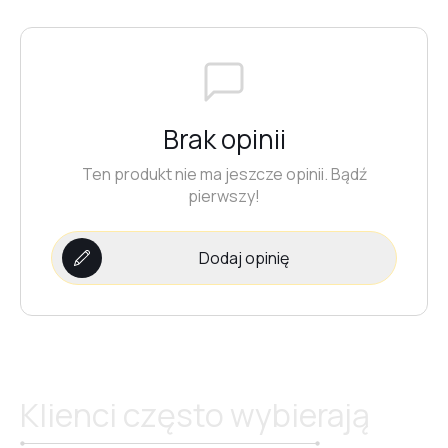
№19
№20
Brak opinii
Ten produkt nie ma jeszcze opinii. Bądź
pierwszy!
№21
Dodaj opinię
№22
№23
Klienci często wybierają
№24