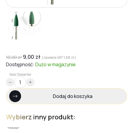
9,00
zł
10,00
zł
(zawiera VAT
1,68
zł
)
Dostępność:
Dużo
w magazynie
Ilość towarów
Dodaj do koszyka
Wybierz inny produkt: