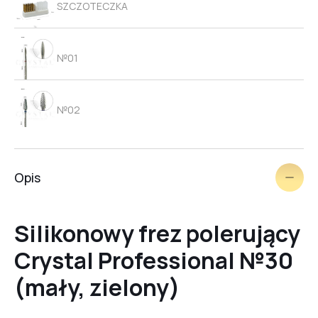
SZCZOTECZKA
№01
№02
№03
Opis
№04
Silikonowy frez polerujący
Crystal Professional №30
№05
(mały, zielony)
№06