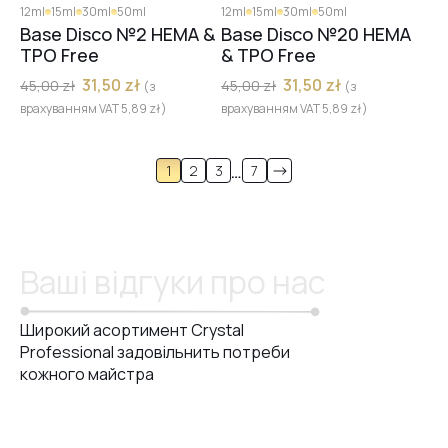
12ml
15ml
30ml
50ml
12ml
15ml
30ml
50ml
Base Disco №2 HEMA &
Base Disco №20 HEMA
TPO Free
& TPO Free
31,50
zł
31,50
zł
45,00
zł
45,00
zł
(з
(з
врахуванням VAT
5,89
zł
)
врахуванням VAT
5,89
zł
)
…
1
2
3
7
Ваші відгуки про нас
Широкий асортимент Crystal
Professional задовільнить потреби
кожного майстра