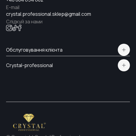
E-mail
crystal.professional.sklep@gmail.com
Слідкуй за нами
Обслуговування клієнта
Політична конфіденційність
Crystal-professional
Доставка і Оплата
Сертифікати
Контакти