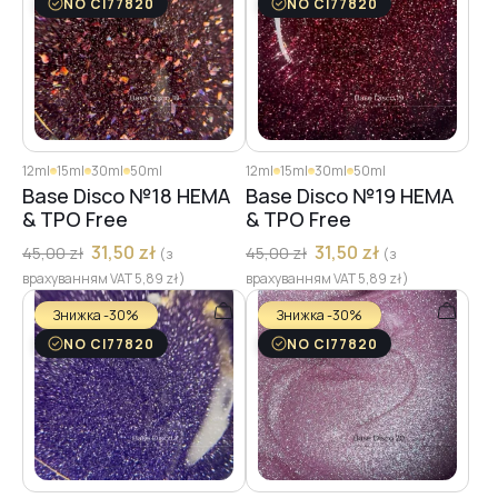
NO CI77820
NO CI77820
12ml
15ml
30ml
50ml
12ml
15ml
30ml
50ml
Base Disco №18 HEMA
Base Disco №19 HEMA
& TPO Free
& TPO Free
31,50
zł
31,50
zł
45,00
zł
45,00
zł
(з
(з
врахуванням VAT
5,89
zł
)
врахуванням VAT
5,89
zł
)
Знижка -30%
Знижка -30%
NO CI77820
NO CI77820