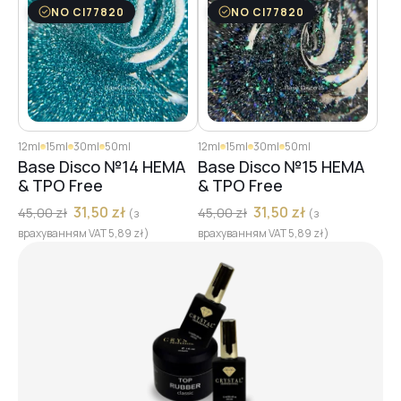
NO CI77820
NO CI77820
12ml
15ml
30ml
50ml
12ml
15ml
30ml
50ml
Base Disco №14 HEMA
Base Disco №15 HEMA
& TPO Free
& TPO Free
31,50
zł
31,50
zł
45,00
zł
45,00
zł
(з
(з
врахуванням VAT
5,89
zł
)
врахуванням VAT
5,89
zł
)