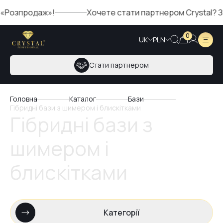
продаж»!
Хочете стати партнером Crystal? Заповні
0
UK
PLN
Стати партнером
Головна
Каталог
Бази
Гібридні бази з шимером і блискітками
Гібридні бази з
шимером і
блискітками
Категорії