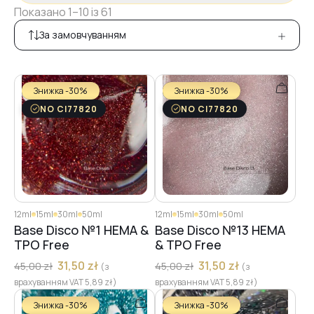
Показано 1–10 із 61
За замовчуванням
Знижка -30%
Знижка -30%
NO CI77820
NO CI77820
12ml
15ml
30ml
50ml
12ml
15ml
30ml
50ml
Base Disco №1 HEMA &
Base Disco №13 HEMA
TPO Free
& TPO Free
31,50
zł
31,50
zł
45,00
zł
45,00
zł
(з
(з
врахуванням VAT
5,89
zł
)
врахуванням VAT
5,89
zł
)
Знижка -30%
Знижка -30%