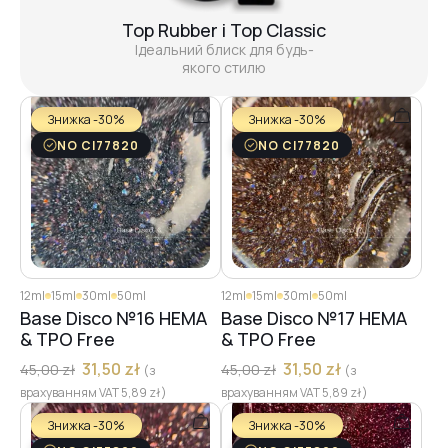
Top Rubber i Top Classic
Ідеальний блиск для будь-
якого стилю
Знижка -30%
Знижка -30%
NO CI77820
NO CI77820
12ml
15ml
30ml
50ml
12ml
15ml
30ml
50ml
Base Disco №16 HEMA
Base Disco №17 HEMA
& TPO Free
& TPO Free
31,50
zł
31,50
zł
45,00
zł
45,00
zł
(з
(з
врахуванням VAT
5,89
zł
)
врахуванням VAT
5,89
zł
)
Знижка -30%
Знижка -30%