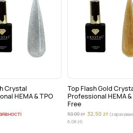
h Crystal
Top Flash Gold Cryst
ional HEMA & TPO
Professional HEMA &
Free
аявності
32,50
zł
50,00
zł
(з врахува
6,08
zł
)