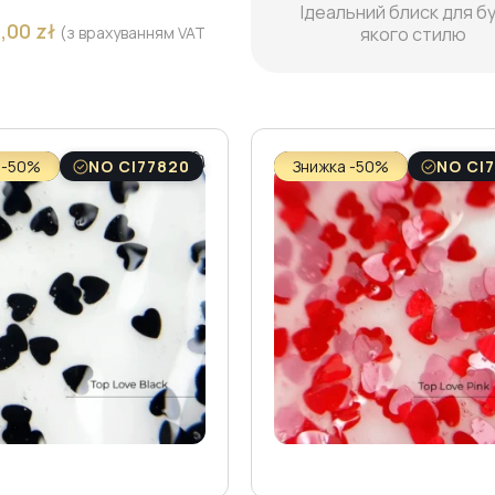
Ідеальний блиск для б
5,00
zł
(з врахуванням VAT
якого стилю
 -50%
NO CI77820
Знижка -50%
NO CI