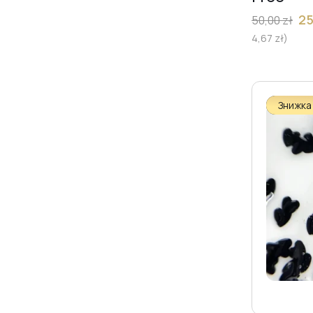
Builder Gel Flower Fairy
[7]
2
50,00
zł
Builder Gel KISS
[4]
4,67
zł
)
Builder Gel Mirage
[6]
Builder Gel Spring Nude
[9]
Знижка
Builder Gel Spring Vibe
[8]
Builder Gel Summer
[11]
Liquid Acryl Gel Amour
[5]
Builder Gel
[79]
Builder Gel Dream
[5]
Builder Gel Chameleon
[7]
Builder Gel Flower
[6]
Builder Gel Magic
[11]