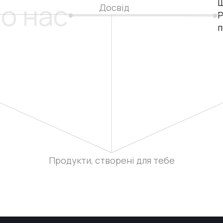
Ш
ро нас
Досвід
P
п
Продукти, створені для тебе