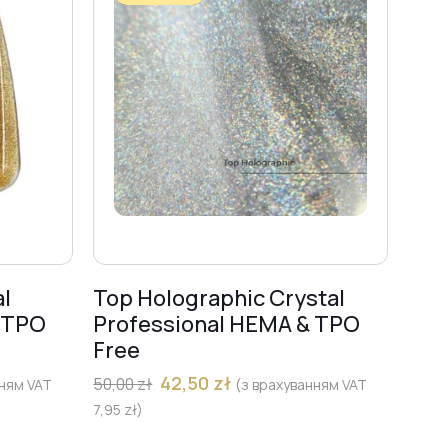
al
Top Holographic Crystal
 TPO
Professional HEMA & TPO
Free
42,50
zł
50,00
zł
нням VAT
(з врахуванням VAT
7,95
zł
)