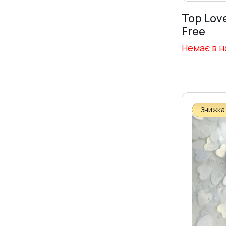
Builder Gel Pearl
[7]
Top Lov
Builder Gel Vitrage
[9]
Free
Jelly Gel
[6]
Немає в н
Liquid Acryl Gel
[81]
Liquid Acryl Gel NEON
[9]
Metallic Gel
[0]
Знижка
Poly Gel
[8]
Гелі за кольорами
[150]
Бежеві гелі
[53]
Молочні гелі
[23]
Прозорі гелі
[3]
Рожеві гелі
[71]