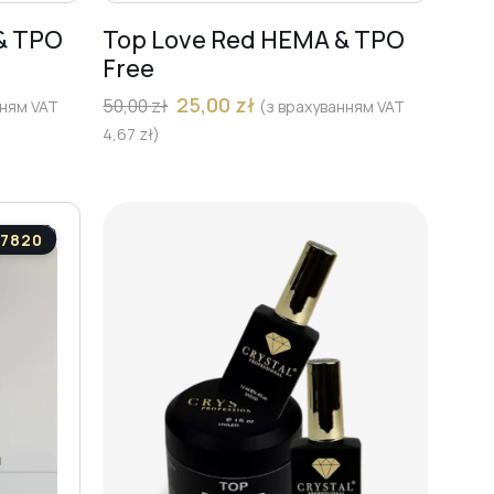
& TPO
Top Love Red HEMA & TPO
Free
25,00
zł
50,00
zł
нням VAT
(з врахуванням VAT
4,67
zł
)
77820