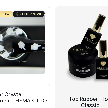
 -50%
NO CI77820
r Crystal
Top Rubber i T
ional – HEMA & TPO
Classic