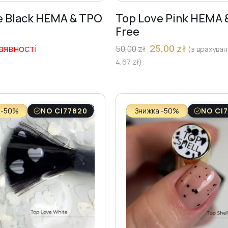
e Black HEMA & TPO
Top Love Pink HEMA 
Free
аявності
25,00
zł
50,00
zł
(з врахува
4,67
zł
)
 -50%
NO CI77820
Знижка -50%
NO CI