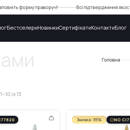
форму праворуч!
Всі підтвердження якості та безп
лог
Бестселери
Новинки
Сертифікати
Контакти
Блог
тами
Головна
–10 із 13
I77820
Знижка -35%
NO CI7