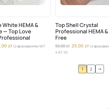
e White HEMA &
Top Shell Crystal
e — Top Love
Professional HEMA &
Professional
Free
5,00
zł
25,00
zł
50,00
zł
(з врахуванням VAT
(з врахува
4,67
zł
)
1
2