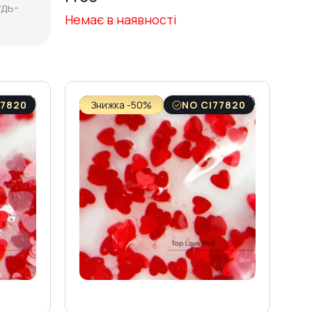
удь-
Немає в наявності
77820
Знижка -50%
NO CI77820