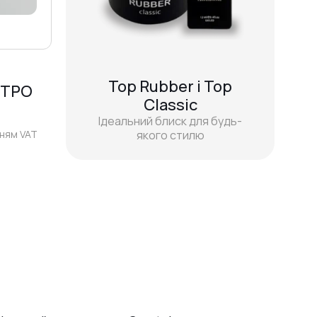
Top Rubber i Top
 TPO
Classic
Ідеальний блиск для будь-
нням VAT
якого стилю