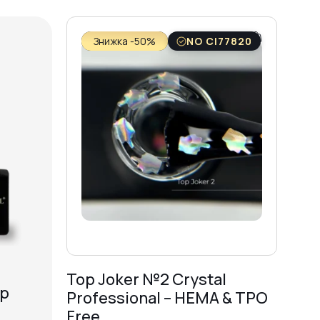
Знижка -50%
NO CI77820
Top Joker №2 Crystal
op
Professional – HEMA & TPO
Free