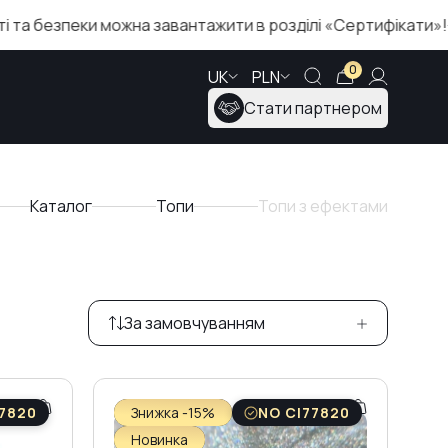
еки можна завантажити в розділі «Сертифікати»!
З
0
UK
PLN
Стати партнером
Каталог
Топи
Топи з ефектами
За замовчуванням
7820
Знижка -15%
NO CI77820
Новинка