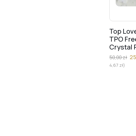
Top Lov
TPO Fre
Crystal 
2
50,00
zł
4,67
zł
)