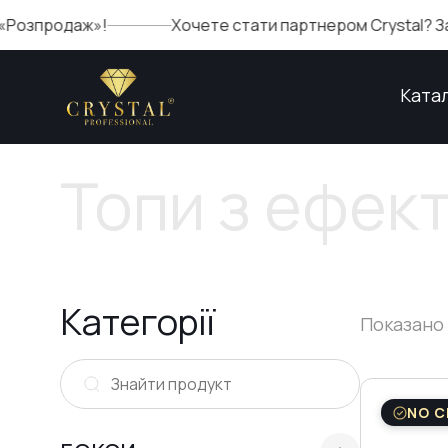
аж»!
Хочете стати партнером Crystal? Заповніть 
Ката
Топи з ефек
Категорії
Показано 1
NO C