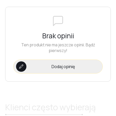
#29
#27
Brak opinii
Ten produkt nie ma jeszcze opinii. Bądź
#30
pierwszy!
#34
Dodaj opinię
#31
#33
Klienci często wybierają