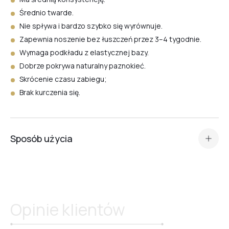
Średnio twarde.
#17
Nie spływa i bardzo szybko się wyrównuje.
Zapewnia noszenie bez łuszczeń przez 3–4 tygodnie.
Wymaga podkładu z elastycznej bazy.
#19
Dobrze pokrywa naturalny paznokieć.
Skrócenie czasu zabiegu;
Brak kurczenia się.
#16
#20
Sposób użycia
Standardowe przygotowanie płytki paznokcia (manicure,
matowienie, odtłuszczenie, aplikacja Dehydratora oraz
#18
primera kwasowego lub Ultrabond — w zależności od
rodzaju płytki paznokcia
).
Opinie klientów
Przed nałożeniem
#21
bazy kamuflującej
nałóż podkład z
przezroczystej, elastycznej bazy dla lepszej adhezji.
Rekomendujemy Base Scotch lub Base Rubber.