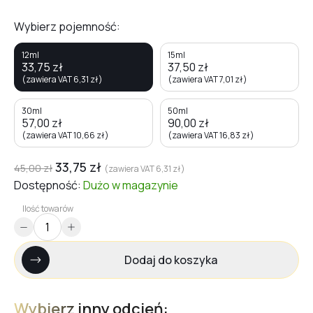
Wybierz pojemność:
12ml
15ml
33,75
zł
37,50
zł
(zawiera VAT
6,31
zł
)
(zawiera VAT
7,01
zł
)
30ml
50ml
57,00
zł
90,00
zł
(zawiera VAT
10,66
zł
)
(zawiera VAT
16,83
zł
)
33,75
zł
45,00
zł
(zawiera VAT
6,31
zł
)
Dostępność:
Dużo
w magazynie
Ilość towarów
Dodaj do koszyka
Wybierz inny odcień: