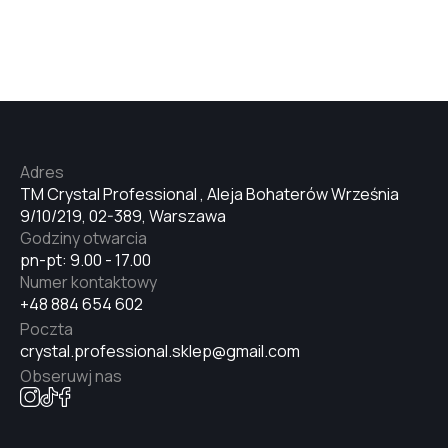
#7
#5
#6
Adres
TM Crystal Professional , Aleja Bohaterów Września
9/10/219, 02-389, Warszawa
#Milk
Godziny otwarcia
pn-pt: 9.00 - 17.00
Numer kontaktowy
#White
+48 884 654 602
Poczta
crystal.professional.sklep@gmail.com
#Ivory
Obseruwj nas
#2