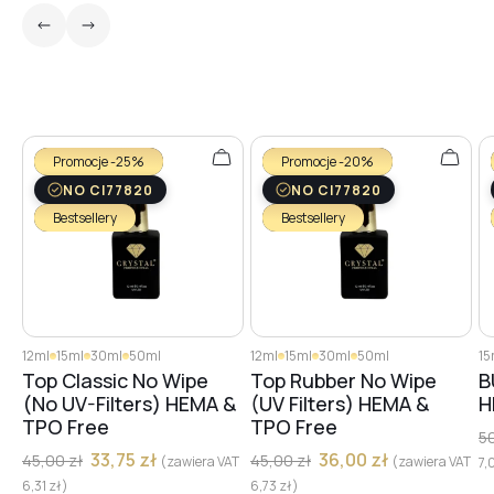
#35
#38
Promocje -25%
Promocje -20%
#36
NO CI77820
NO CI77820
Bestsellery
Bestsellery
#37
#13
12ml
15ml
30ml
50ml
12ml
15ml
30ml
50ml
15
Top Classic No Wipe
Top Rubber No Wipe
B
(No UV-Filters) HEMA &
(UV Filters) HEMA &
H
#8
TPO Free
TPO Free
5
33,75
zł
36,00
zł
45,00
zł
45,00
zł
(zawiera VAT
(zawiera VAT
7,
6,31
zł
)
6,73
zł
)