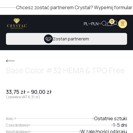
Chcesz zostać partnerem Crystal? Wypełnij formularz po
0
PL
PLN
Zostań partnerem
Base Color #32 HEMA & TPO Free
33,75
zł
–
90,00
zł
(zawiera VAT
6,31
zł
)
Ostatnie sztuki
Ilość:
1-5 dni
Czas dostawy
W zależności od kraju
Koszt dostawy