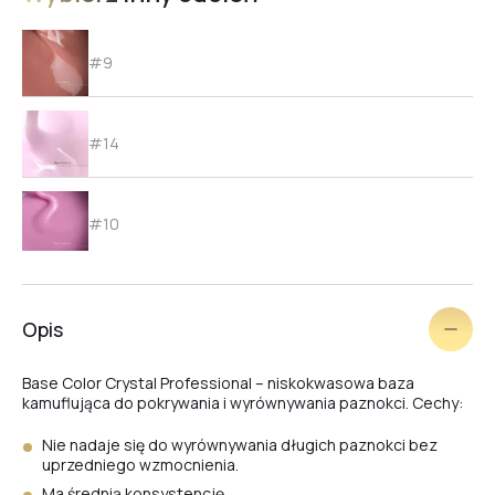
#9
#14
#10
#11
Opis
Base Color Crystal Professional
– niskokwasowa baza
#15
kamuflująca do pokrywania i wyrównywania paznokci.
Cechy:
Nie nadaje się do wyrównywania długich paznokci bez
uprzedniego wzmocnienia.
#12
Ma średnią konsystencję.