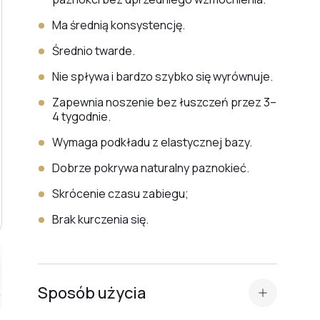
Ma średnią konsystencję.
Średnio twarde.
Nie spływa i bardzo szybko się wyrównuje.
Zapewnia noszenie bez łuszczeń przez 3–
4 tygodnie.
Wymaga podkładu z elastycznej bazy.
Dobrze pokrywa naturalny paznokieć.
Skrócenie czasu zabiegu;
Brak kurczenia się.
Sposób użycia