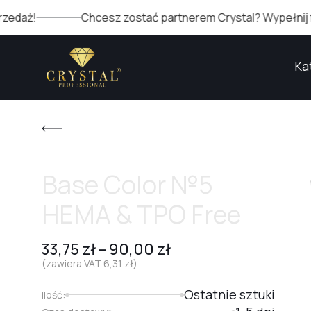
Chcesz zostać partnerem Crystal? Wypełnij formularz
Ka
Base Color №5
HEMA & TPO Free
33,75
zł
–
90,00
zł
(zawiera VAT
6,31
zł
)
Ostatnie sztuki
Ilość: