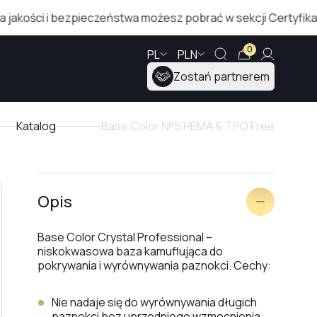
 i bezpieczeństwa możesz pobrać w sekcji Certyfikaty!
0
PL
PLN
Zostań partnerem
Katalog
Base Color №5 HEMA & TPO Free
Opis
Base Color Crystal Professional
–
niskokwasowa baza kamuflująca do
pokrywania i wyrównywania paznokci.
Cechy:
Nie nadaje się do wyrównywania długich
paznokci bez uprzedniego wzmocnienia.