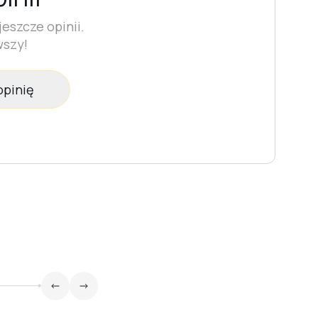
eszcze opinii.
wszy!
opinię