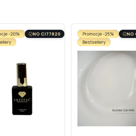
ocje -20%
NO CI77820
Promocje -25%
NO 
ellery
Bestsellery