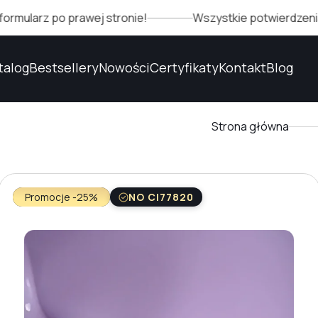
 po prawej stronie!
Wszystkie potwierdzenia jakości
talog
Bestsellery
Nowości
Certyfikaty
Kontakt
Blog
Strona główna
Promocje -25%
NO CI77820