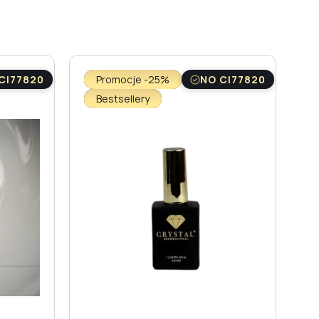
CI77820
Promocje -25%
NO CI77820
Bestsellery