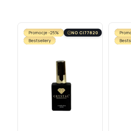
Promocje -25%
NO CI77820
Prom
Bestsellery
Bests