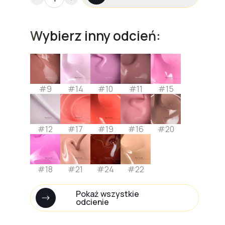
Wybierz inny odcień:
#9
#14
#10
#11
#15
#12
#17
#19
#16
#20
#18
#21
#24
#22
Pokaż wszystkie
odcienie