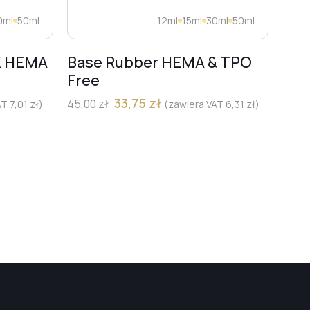
0ml
50ml
12ml
15ml
30ml
50ml
K HEMA
Base Rubber HEMA & TPO
FR
Free
„PŁ
Pro
33,75
zł
45,00
zł
AT
7,01
zł
)
(zawiera VAT
6,31
zł
)
(CZ
mm
13,00