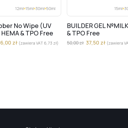
12ml
15ml
30ml
50ml
15ml
3
bber No Wipe (UV
BUILDER GEL №MIL
) HEMA & TPO Free
& TPO Free
36,00
zł
37,50
zł
50,00
zł
(zawiera VAT
6,73
zł
)
(zawiera V