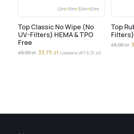
12ml
15ml
30ml
50ml
Top Classic No Wipe (No
Top Ru
UV-Filters) HEMA & TPO
Filters
Free
45,00
zł
33,75
zł
45,00
zł
(zawiera VAT
6,31
zł
)