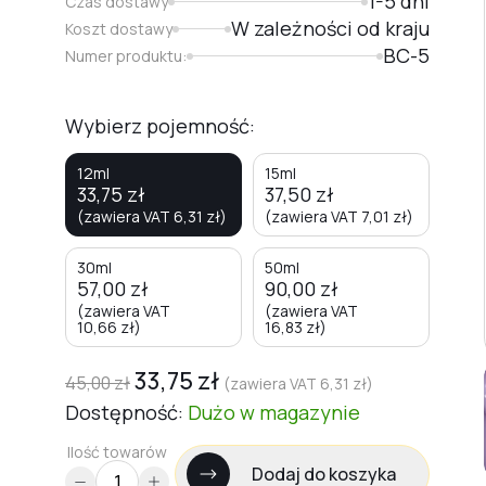
1-5 dni
Czas dostawy
W zależności od kraju
Koszt dostawy
BC-5
Numer produktu:
Wybierz pojemność:
12ml
15ml
33,75
zł
37,50
zł
(zawiera VAT
6,31
zł
)
(zawiera VAT
7,01
zł
)
30ml
50ml
57,00
zł
90,00
zł
(zawiera VAT
(zawiera VAT
10,66
zł
)
16,83
zł
)
33,75
zł
45,00
zł
(zawiera VAT
6,31
zł
)
Dostępność:
Dużo
w magazynie
Ilość towarów
Dodaj do koszyka