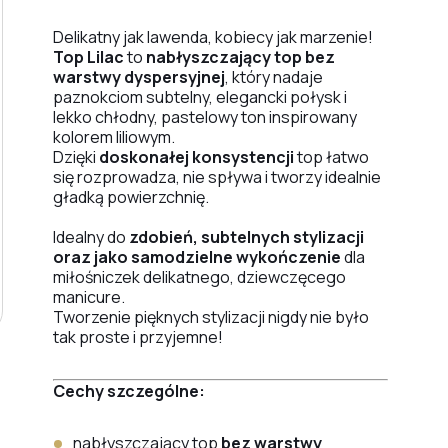
Delikatny jak lawenda, kobiecy jak marzenie!
Top Lilac
to
nabłyszczający top bez
warstwy dyspersyjnej
, który nadaje
paznokciom subtelny, elegancki połysk i
lekko chłodny, pastelowy ton inspirowany
kolorem liliowym.
Dzięki
doskonałej konsystencji
top łatwo
się rozprowadza, nie spływa i tworzy idealnie
gładką powierzchnię.
Idealny do
zdobień, subtelnych stylizacji
oraz jako samodzielne wykończenie
dla
miłośniczek delikatnego, dziewczęcego
manicure.
Tworzenie pięknych stylizacji nigdy nie było
tak proste i przyjemne!
Cechy szczególne:
nabłyszczający top
bez warstwy