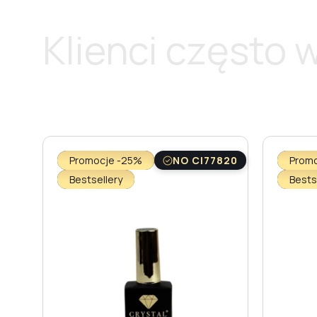
Klienci często 
Promocje -25%
NO CI77820
Prom
Bestsellery
Bests