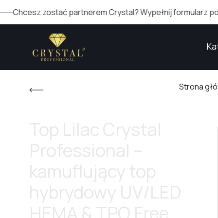
esz zostać partnerem Crystal? Wypełnij formularz po prawej
Ka
Strona gł
Top Lilac Crystal
Professional –
kamuflujący top
hybrydowy UV/LED
HEMA & TPO Free