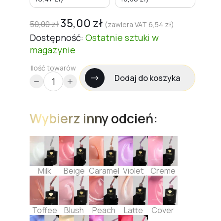
35,00
zł
50,00
zł
(zawiera VAT
6,54
zł
)
Dostępność:
Ostatnie sztuki
w
magazynie
Ilość towarów
Dodaj do koszyka
Wybierz inny odcień:
Milk
Beige
Caramel
Violet
Creme
Toffee
Blush
Peach
Latte
Cover