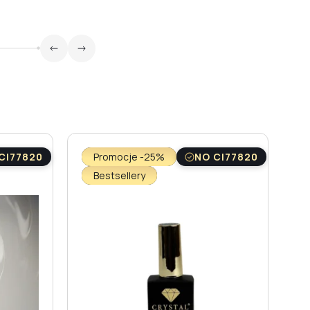
CI77820
Promocje -25%
NO CI77820
Bestsellery