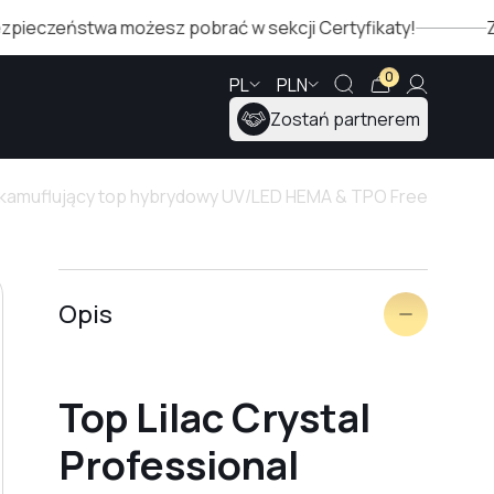
zeństwa możesz pobrać w sekcji Certyfikaty!
Zimowa 
0
PL
PLN
Zostań partnerem
 – kamuflujący top hybrydowy UV/LED HEMA & TPO Free
Opis
Top Lilac Crystal
Professional