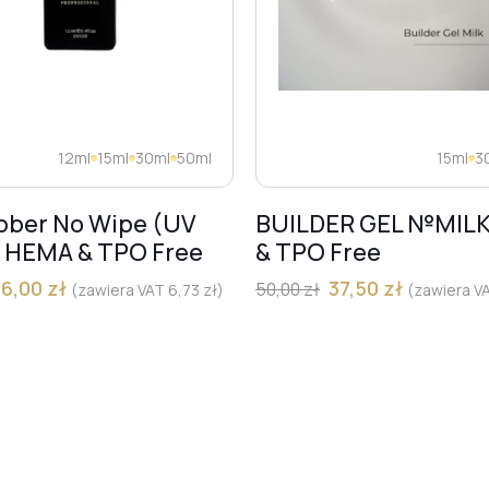
12ml
15ml
30ml
50ml
15ml
3
bber No Wipe (UV
BUILDER GEL №MIL
) HEMA & TPO Free
& TPO Free
36,00
zł
37,50
zł
50,00
zł
(zawiera VAT
6,73
zł
)
(zawiera V