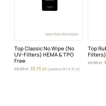
12ml
15ml
30ml
50ml
Top Classic No Wipe (No
Top Ru
UV-Filters) HEMA & TPO
Filters
Free
45,00
zł
33,75
zł
45,00
zł
(zawiera VAT
6,31
zł
)