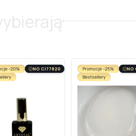
wybierają
ocje -20%
NO CI77820
Promocje -25%
NO 
ellery
Bestsellery