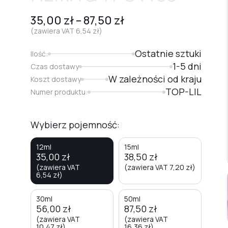
35,00
zł
–
87,50
zł
(zawiera VAT
6,54
zł
)
Ostatnie sztuki
Ilość:
1-5 dni
Czas dostawy
W zależności od kraju
Koszt dostawy
TOP-LIL
Numer produktu:
Wybierz pojemność:
12ml
15ml
35,00
zł
38,50
zł
(zawiera VAT
(zawiera VAT
7,20
zł
)
6,54
zł
)
30ml
50ml
56,00
zł
87,50
zł
(zawiera VAT
(zawiera VAT
10,47
zł
)
16,36
zł
)