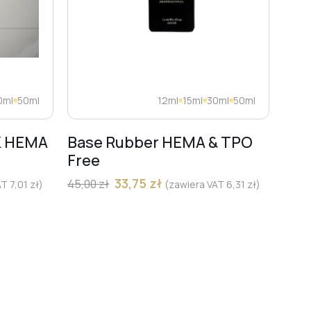
0ml
50ml
12ml
15ml
30ml
50ml
K HEMA
Base Rubber HEMA & TPO
FR
Free
„PŁ
Pro
33,75
zł
45,00
zł
AT
7,01
zł
)
(zawiera VAT
6,31
zł
)
(CZ
mm
13,00