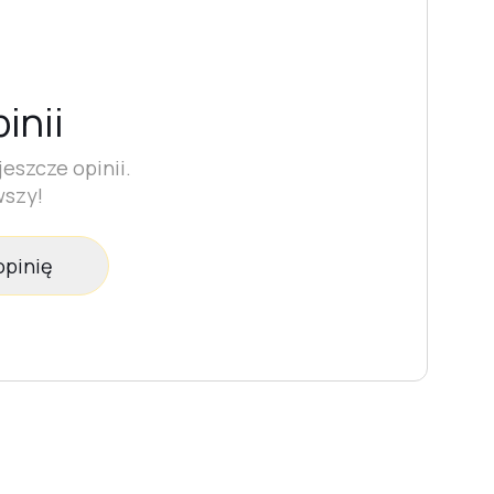
inii
eszcze opinii.
wszy!
opinię