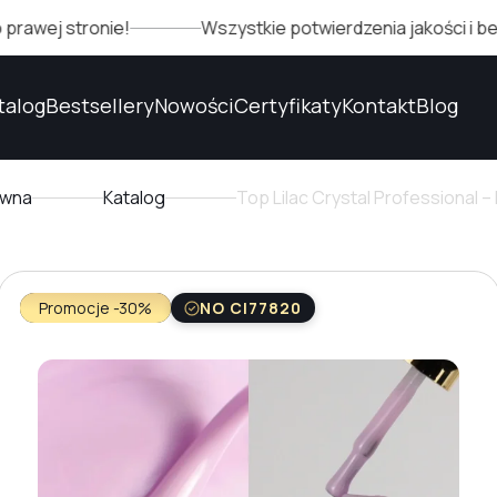
 stronie!
Wszystkie potwierdzenia jakości i bezpiec
talog
Bestsellery
Nowości
Certyfikaty
Kontakt
Blog
ówna
Katalog
Top Lilac Crystal Professional
Promocje -30%
NO CI77820