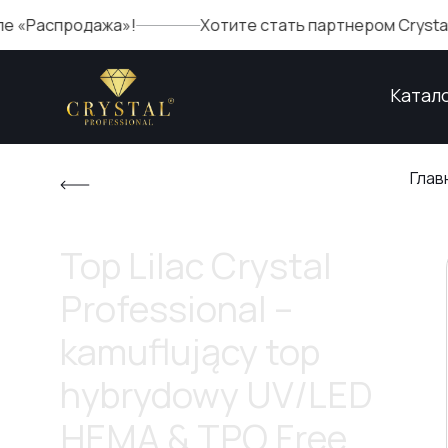
продажа»!
Хотите стать партнером Crystal? Запол
Катал
Глав
Top Lilac Crystal
Professional –
kamuflujący top
hybrydowy UV/LED
HEMA & TPO Free