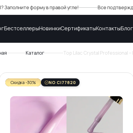
ните форму в правой угле!
Все подтверждения ка
ог
Бестселлеры
Новинки
Сертификаты
Контакты
Блог
ная
Каталог
Top Lilac Crystal Professional
Скидка -30%
NO CI77820