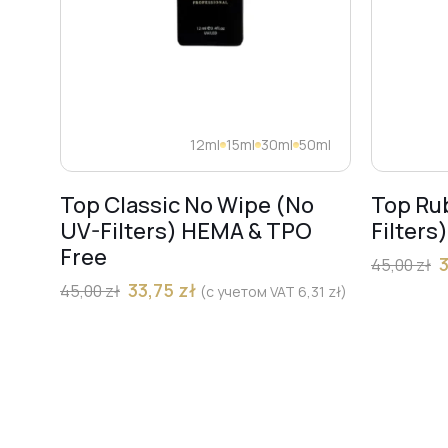
12ml
15ml
30ml
50ml
Top Classic No Wipe (No
Top Ru
UV-Filters) HEMA & TPO
Filters
Free
45,00
zł
33,75
zł
45,00
zł
(с учетом VAT
6,31
zł
)