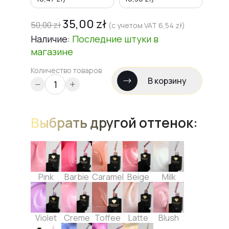
35,00
zł
50,00
zł
(с учетом VAT
6,54
zł
)
Наличие:
Последние штуки
в
магазине
Количество товаров
В корзину
Выбрать другой оттенок:
Pink
Barbie
Caramel
Beige
Milk
Violet
Creme
Toffee
Latte
Blush