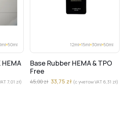
0ml
50ml
12ml
15ml
30ml
50ml
K HEMA
Base Rubber HEMA & TPO
FR
Free
„PŁ
Pro
33,75
zł
45,00
zł
 VAT
7,01
zł
)
(с учетом VAT
6,31
zł
)
(CZ
mm
13,00