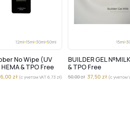
12ml
15ml
30ml
50ml
15ml
3
bber No Wipe (UV
BUILDER GEL №MIL
) HEMA & TPO Free
& TPO Free
36,00
zł
37,50
zł
50,00
zł
(с учетом VAT
6,73
zł
)
(с учетом