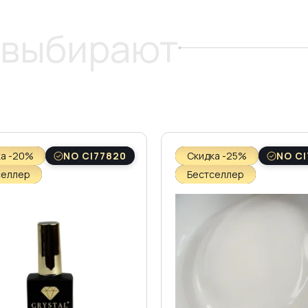
 выбирают
ка -20%
NO CI77820
Скидка -25%
NO CI
селлер
Бестселлер