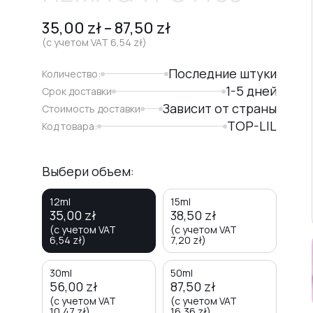
35,00
zł
–
87,50
zł
(с учетом VAT
6,54
zł
)
Последние штуки
Количество:
1-5 дней
Срок доставки
Зависит от страны
Стоимость доставки
TOP-LIL
Код товара:
Выбери объем:
12ml
15ml
35,00
zł
38,50
zł
(с учетом VAT
(с учетом VAT
6,54
zł
)
7,20
zł
)
30ml
50ml
56,00
zł
87,50
zł
(с учетом VAT
(с учетом VAT
10,47
zł
)
16,36
zł
)