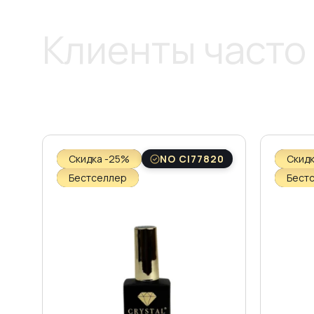
Клиенты часто
Скидка -25%
NO CI77820
Скид
Бестселлер
Бест