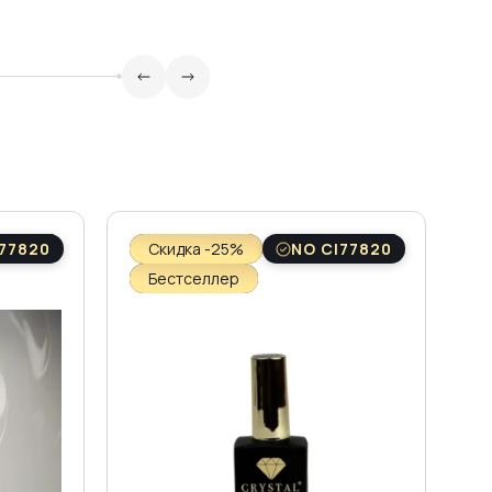
77820
Скидка -25%
NO CI77820
Бестселлер