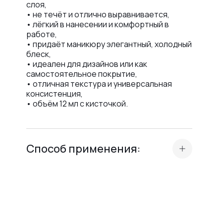
слоя,
• не течёт и отлично выравнивается,
• лёгкий в нанесении и комфортный в
работе,
• придаёт маникюру элегантный, холодный
блеск,
• идеален для дизайнов или как
самостоятельное покрытие,
• отличная текстура и универсальная
консистенция,
• объём 12 мл с кисточкой.
Способ применения:
• подготовь покрытие (база, гель или
цвет),
• нанеси тонкий слой Top Lilac Crystal
Professional, равномерно распределяя по
всей ногтевой пластине,