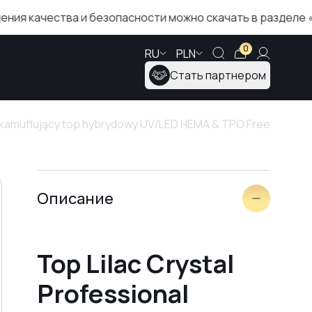
чества и безопасности можно скачать в разделе «Серти
0
RU
PLN
Стать партнером
 – kamuflujący top hybrydowy UV/LED HEMA & TPO Free
Описание
Top Lilac Crystal
Professional