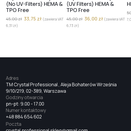
(No UV-Filters) HEMA &
(UV Filters) HEMA &
H
TPO Free
TPO Free
5
33,75
zł
36,00
zł
45,00
zł
45,00
zł
(zawiera VAT
(zawiera VAT
7,
6,31
zł
)
6,73
zł
)
Adres
TM Crystal Professional , Aleja Bohaterów Września
9/10/219, 02-389, Warszawa
Godziny otwarcia
pn-pt: 9.00 - 17.00
Numer kontaktowy
+48 884 654 602
Poczta
crystal.professional.sklep@gmail.com