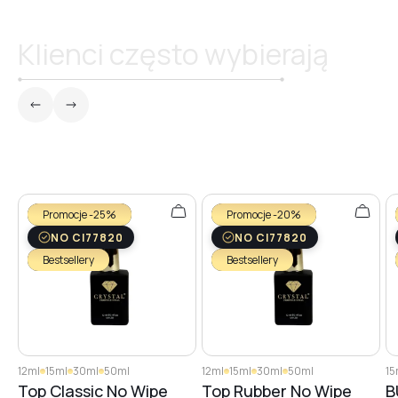
Klienci często wybierają
Promocje -25%
Promocje -20%
NO CI77820
NO CI77820
Bestsellery
Bestsellery
12ml
15ml
30ml
50ml
12ml
15ml
30ml
50ml
15
Top Classic No Wipe
Top Rubber No Wipe
B