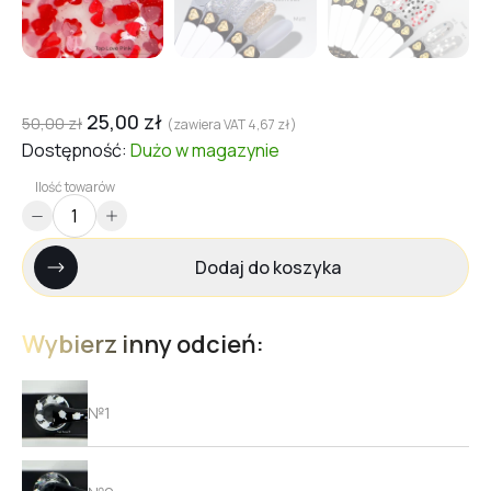
25,00
zł
50,00
zł
(zawiera VAT
4,67
zł
)
Dostępność:
Dużo
w magazynie
Ilość towarów
Dodaj do koszyka
Wybierz inny odcień:
№1