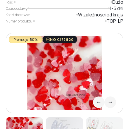
Dużo
Ilość:
1-5 dni
Czas dostawy
W zależności od kraju
Koszt dostawy
TOP-LP
Numer produktu:
Promocje -50%
NO CI77820