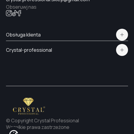
Obseruwj nas
Obsługa klienta
Polityka prywatności
Crystal-professional
Dostawa i płatność
Certyfikaty
Kontakt
© Copyright Crystal Professional
Wszelkie prawa zastrzeżone