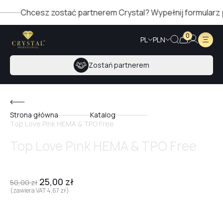
Chcesz zostać partnerem Crystal? Wypełnij formularz po p
0
PL
PLN
Zostań partnerem
Strona główna
Katalog
Top Love Pink HEMA & TPO Free
Top Love Pink HEMA & TPO Free
25,00
zł
50,00
zł
(zawiera VAT
4,67
zł
)