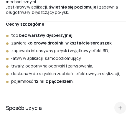
mechanicznymi.
Jest łatwy w aplikacji,
świetnie się poziomuje
i zapewnia
długotrwały, błyszczący połysk.
Shell
Cechy szczególne:
top
bez warstwy dyspersyjnej
,
Flash
zawiera
kolorowe drobinki w kształcie serduszek
,
zapewnia intensywny połysk i wyjątkowy efekt 3D,
łatwy w aplikacji, samopoziomujący,
Flash Gold
trwały, odporny na odpryski i zarysowania,
doskonały do szybkich zdobień i efektownych stylizacji,
pojemność
12 ml z pędzelkiem
.
3+1
Top Holographic
Sposób użycia
przygotuj płytkę paznokcia (baza + kolorowe pokrycie),
nałóż cienką warstwę
Top Love Crystal Professional
,