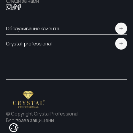
Следи за нами
Обслуживание клиента
Polityka prywatności
Crystal-professional
Доставка и оплата
Сертификаты
Контакты
© Copyright Crystal Professional
Все права защищены