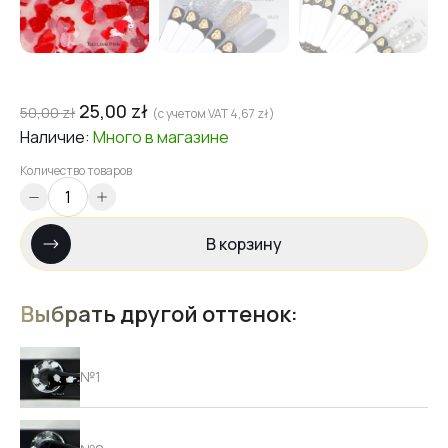
25,00
zł
50,00
zł
(с учетом VAT
4,67
zł
)
Наличие:
Много
в магазине
Количество товаров
В корзину
Выбрать другой оттенок:
№1