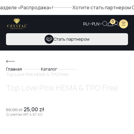
е «Распродажа»!
Хотите стать партнером Crystal?
0
RU
PLN
Стать партнером
Главная
Каталог
Top Love Pink HEMA & TPO Free
Top Love Pink HEMA & TPO Free
25,00
zł
50,00
zł
(с учетом VAT
4,67
zł
)