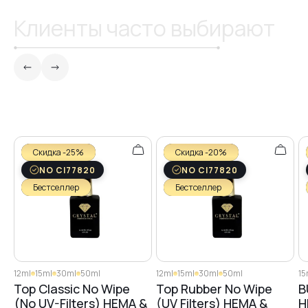
Клиенты часто выбирают
Скидка -25%
Скидка -20%
NO CI77820
NO CI77820
Бестселлер
Бестселлер
12ml
15ml
30ml
50ml
12ml
15ml
30ml
50ml
15
Top Classic No Wipe
Top Rubber No Wipe
B
(No UV-Filters) HEMA &
(UV Filters) HEMA &
H