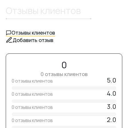
равномерно распределив частицы,
Отзывы клиентов
просуши в лампе UV/LED 60 секунд или UV — 120 секунд,
после полимеризации не протирай — топ не имеет
липкого слоя,
оставь поверхность до полного остывания для
Отзывы клиентов
максимального блеска.
Добавить отзыв
0
0 отзывы клиентов
5.0
0 отзывы клиентов
4.0
0 отзывы клиентов
3.0
0 отзывы клиентов
2.0
0 отзывы клиентов