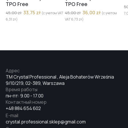
TPO Free
TPO Free
5
33,75
zł
36,00
zł
45,00
zł
45,00
zł
(с учетом VAT
(с учетом
7,
6,31
zł
)
VAT
6,73
zł
)
Адрес
TM Crystal Professional , Aleja Bohaterów Września
9/10/219, 02-389, Warszawa
Время работы
пн-пт: 9.00 - 17.00
Контактный номер
+48 884 654 602
E-mail
crystal.professional.sklep@gmail.com