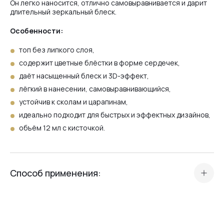
Он легко наносится, отлично самовыравнивается и дарит
длительный зеркальный блеск.
Особенности:
Shell
топ без липкого слоя,
содержит цветные блёстки в форме сердечек,
Flash
даёт насыщенный блеск и 3D-эффект,
лёгкий в нанесении, самовыравнивающийся,
устойчив к сколам и царапинам,
Flash Gold
идеально подходит для быстрых и эффектных дизайнов,
объём 12 мл с кисточкой.
3+1
Способ применения:
Top Holographic
подготовь ногтевую пластину (база + цветное
покрытие),
нанеси тонкий слой Top Love Crystal Professional,