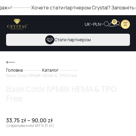
»!
Хочете стати партнером Crystal? Заповніть фо
0
UK
PLN
Стати партнером
Головна
Каталог
Base Color №Milk HEMA & TPO Free
Base Color №Milk HEMA & TPO
Free
33,75
zł
–
90,00
zł
(з врахуванням VAT
6,31
zł
)