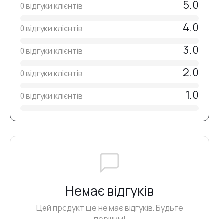
5.0
90–120 секунд у лампі 48 Вт (365–405 nm)
.
0 відгуки клієнтів
№37
4.0
0 відгуки клієнтів
3.0
0 відгуки клієнтів
№36
2.0
0 відгуки клієнтів
№38
1.0
0 відгуки клієнтів
№33
№35
Немає відгуків
№32
Цей продукт ще не має відгуків. Будьте
першим!