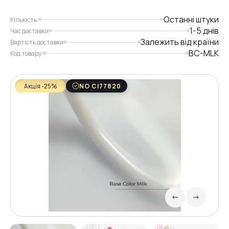
Останні штуки
Кількість:
1-5 днів
Час доставки
Залежить від країни
Вартість доставки
BC-MLK
Код товару:
Акція -25%
NO CI77820