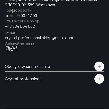
№20
9/10/219, 02-389, Warszawa
Графік роботи
пн-пт: 9.00 - 17.00
№18
Контактний номер
+48 884 654 602
E-mail
crystal.professional.sklep@gmail.com
№21
Слідкуй за нами
№19
Обслуговування клієнта
Політична конфіденційність
№17
Crystal-professional
Доставка і Оплата
Сертифікати
№12
Контакти