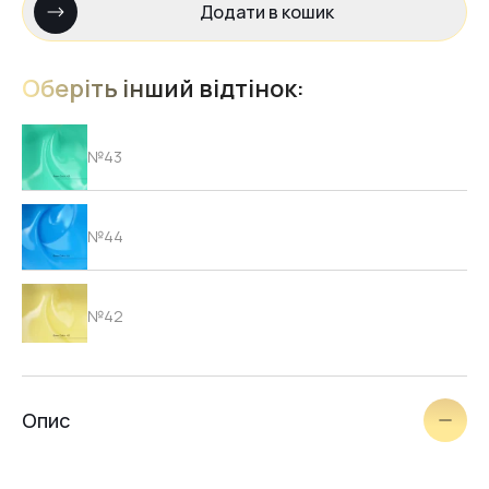
Додати в кошик
Оберіть інший відтінок:
№43
№44
№42
№41
Опис
№40