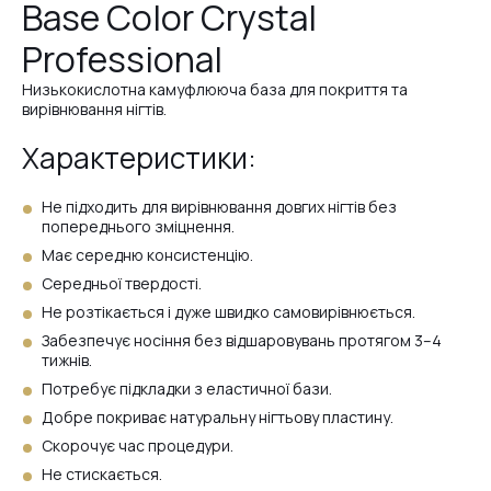
Base Color Crystal
Professional
№39
Низькокислотна камуфлююча база для покриття та
вирівнювання нігтів.
№1
Характеристики:
Не підходить для вирівнювання довгих нігтів без
попереднього зміцнення.
№4
Має середню консистенцію.
Середньої твердості.
№3
Не розтікається і дуже швидко самовирівнюється.
Забезпечує носіння без відшаровувань протягом 3–4
тижнів.
№2
Потребує підкладки з еластичної бази.
Добре покриває натуральну нігтьову пластину.
Скорочує час процедури.
№Ivory
Не стискається.