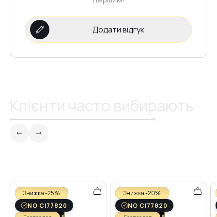
№31
Додати відгук
№34
№30
Клієнти часто вибирають
№27
№29
№26
Знижка -25%
Знижка -20%
NO CI77820
NO CI77820