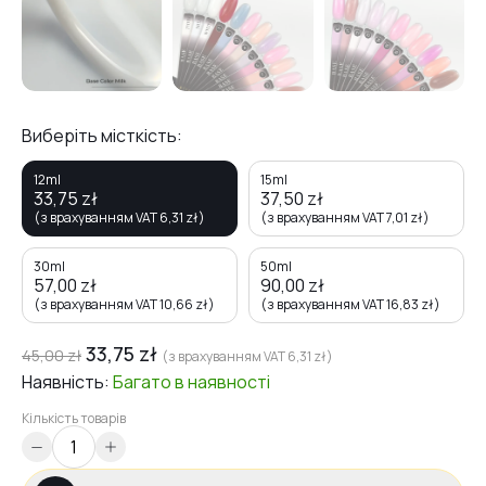
Виберіть місткість:
12ml
15ml
33,75
zł
37,50
zł
(з врахуванням VAT
6,31
zł
)
(з врахуванням VAT
7,01
zł
)
30ml
50ml
57,00
zł
90,00
zł
(з врахуванням VAT
10,66
zł
)
(з врахуванням VAT
16,83
zł
)
33,75
zł
45,00
zł
(з врахуванням VAT
6,31
zł
)
Наявність:
Багато
в наявності
Кількість товарів