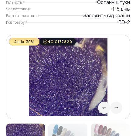
Останні штуки
Кількість:
1-5 днів
Час доставки
Залежить від країни
Вартість доставки
BD-2
Код товару:
Акція -30%
NO CI77820