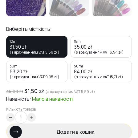
Виберіть місткість:
12ml
15ml
31,50
zł
35,00
zł
(з врахуванням VAT
5,89
zł
)
(з врахуванням VAT
6,54
zł
)
30ml
50ml
53,20
zł
84,00
zł
(з врахуванням VAT
9,95
zł
)
(з врахуванням VAT
15,71
zł
)
31,50
zł
45,00
zł
(з врахуванням VAT
5,89
zł
)
Наявність:
Мало
в наявності
Кількість товарів
Додати в кошик