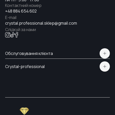
Контактний номер
+48 884 654 602
E-mail
crystal.professional.sklep@gmail.com
Слідкуй за нами
Обслуговування клієнта
Політична конфіденційність
Crystal-professional
Доставка і Оплата
Сертифікати
Контакти