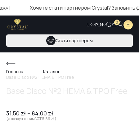
»!
Хочете стати партнером Crystal? Заповніть фо
0
UK
PLN
Стати партнером
Головна
Каталог
Base Disco №2 HEMA & TPO Free
Base Disco №2 HEMA & TPO Free
31,50
zł
–
84,00
zł
(з врахуванням VAT
5,89
zł
)