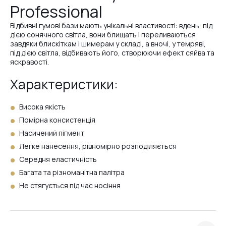
Professional
№3
Відбивні гумові бази мають унікальні властивості: вдень, під
дією сонячного світла, вони блищать і переливаються
завдяки блискіткам і шимерам у складі, а вночі, у темряві,
№25
під дією світла, відбивають його, створюючи ефект сяйва та
яскравості.
Характеристики:
№26
Висока якість
Помірна консистенція
№24
Насичений пігмент
Легке нанесення, рівномірно розподіляється
Середня еластичність
№23
Багата та різноманітна палітра
Не стягується під час носіння
№22