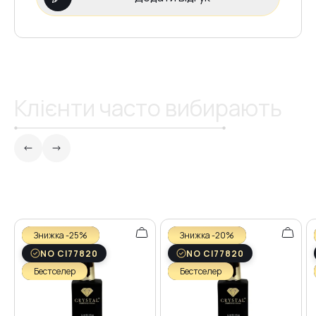
№19
Клієнти часто вибирають
Знижка -25%
Знижка -20%
NO CI77820
NO CI77820
Бестселер
Бестселер