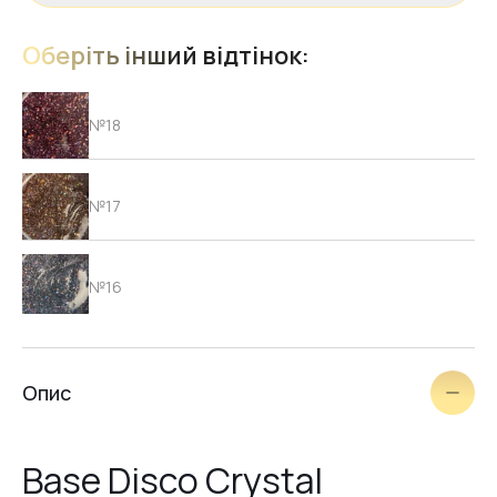
Оберіть інший відтінок:
№18
№17
№16
№15
Опис
№14
Base Disco Crystal