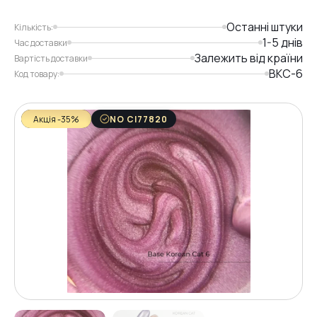
Останні штуки
Кількість:
1-5 днів
Час доставки
Залежить від країни
Вартість доставки
BKC-6
Код товару:
Акція -35%
NO CI77820