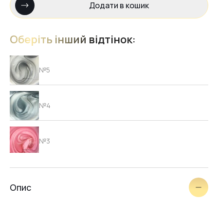
Додати в кошик
Оберіть інший відтінок:
№5
№4
№3
№2
Опис
№7