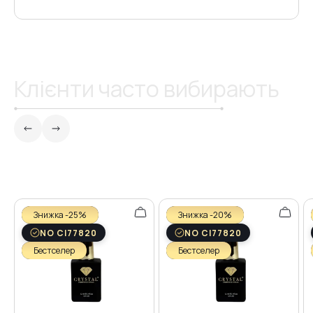
Клієнти часто вибирають
Знижка -25%
Знижка -20%
NO CI77820
NO CI77820
Бестселер
Бестселер