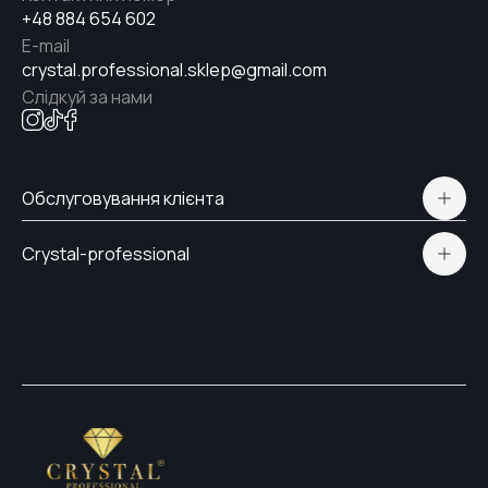
+48 884 654 602
E-mail
crystal.professional.sklep@gmail.com
Слідкуй за нами
Обслуговування клієнта
Політична конфіденційність
Crystal-professional
Доставка і Оплата
Сертифікати
Контакти