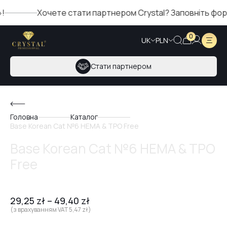
Хочете стати партнером Crystal? Заповніть форму
0
UK
PLN
Стати партнером
Головна
Каталог
Base Korean Cat №6 HEMA & TPO Free
Base Korean Cat №6 HEMA & TPO
Free
29,25
zł
–
49,40
zł
(з врахуванням VAT
5,47
zł
)