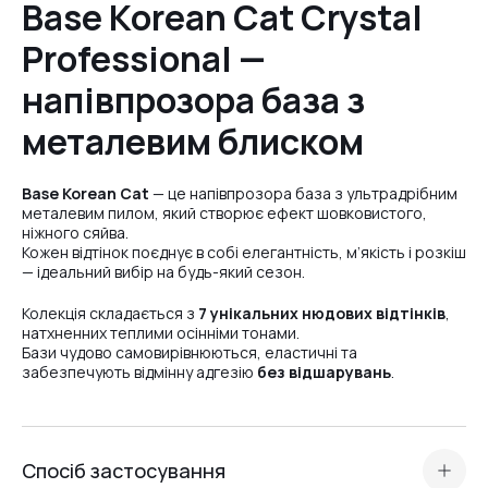
Base Korean Cat Crystal
Professional —
№1
напівпрозора база з
металевим блиском
Base Korean Cat
— це напівпрозора база з ультрадрібним
металевим пилом, який створює ефект шовковистого,
ніжного сяйва.
Кожен відтінок поєднує в собі елегантність, м’якість і розкіш
— ідеальний вибір на будь-який сезон.
Колекція складається з
7 унікальних нюдових відтінків
,
натхненних теплими осінніми тонами.
Бази чудово самовирівнюються, еластичні та
забезпечують відмінну адгезію
без відшарувань
.
Спосіб застосування