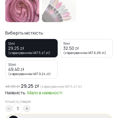
Виберіть місткість:
12ml
15ml
29,25
zł
32,50
zł
(з врахуванням VAT
5,47
zł
)
(з врахуванням VAT
6,08
zł
)
30ml
49,40
zł
(з врахуванням VAT
9,24
zł
)
29,25
zł
45,00
zł
(з врахуванням VAT
5,47
zł
)
Наявність:
Мало
в наявності
Кількість товарів