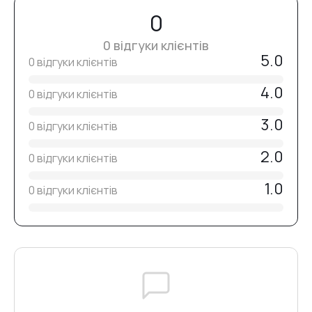
0
За потреби зніміть липкий шар і виконайте опилювання.
0 відгуки клієнтів
Нанесіть топ і просушіть
5.0
90–120 секунд у лампі 48 Вт (365–405 nm)
.
0 відгуки клієнтів
4.0
0 відгуки клієнтів
3.0
0 відгуки клієнтів
2.0
0 відгуки клієнтів
1.0
0 відгуки клієнтів