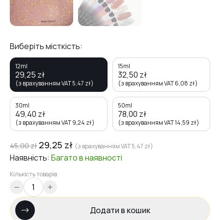
Виберіть місткість:
12ml
15ml
29,25
zł
32,50
zł
(з врахуванням VAT
5,47
zł
)
(з врахуванням VAT
6,08
zł
)
30ml
50ml
49,40
zł
78,00
zł
(з врахуванням VAT
9,24
zł
)
(з врахуванням VAT
14,59
zł
)
29,25
zł
45,00
zł
(з врахуванням VAT
5,47
zł
)
Наявність:
Багато
в наявності
Кількість товарів
Додати в кошик