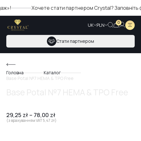
»!
Хочете стати партнером Crystal? Заповніть фо
0
UK
PLN
Стати партнером
Головна
Каталог
Base Potal №7 HEMA & TPO Free
Base Potal №7 HEMA & TPO Free
29,25
zł
–
78,00
zł
(з врахуванням VAT
5,47
zł
)