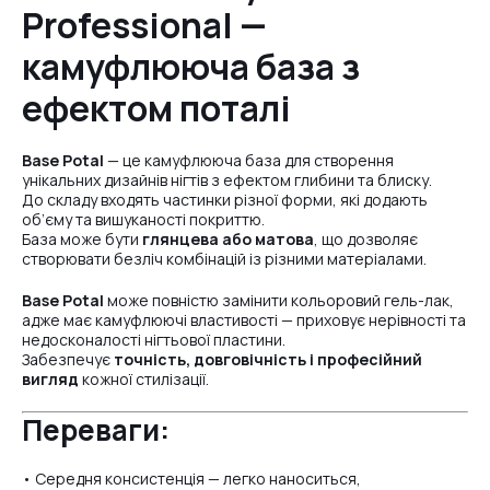
Professional —
№6
камуфлююча база з
ефектом поталі
№22
Base Potal
— це камуфлююча база для створення
унікальних дизайнів нігтів з ефектом глибини та блиску.
До складу входять частинки різної форми, які додають
об’єму та вишуканості покриттю.
База може бути
глянцева або матова
, що дозволяє
створювати безліч комбінацій із різними матеріалами.
Base Potal
може повністю замінити кольоровий гель-лак,
адже має камуфлюючі властивості — приховує нерівності та
недосконалості нігтьової пластини.
Забезпечує
точність, довговічність і професійний
вигляд
кожної стилізації.
Переваги:
• Середня консистенція — легко наноситься,