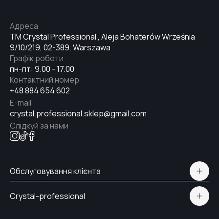
Адреса
TM Crystal Professional , Aleja Bohaterów Września
9/10/219, 02-389, Warszawa
Графік роботи
пн-пт: 9.00 - 17.00
Контактний номер
+48 884 654 602
E-mail
crystal.professional.sklep@gmail.com
Слідкуй за нами
Обслуговування клієнта
Політична конфіденційність
Crystal-professional
Доставка і Оплата
Сертифікати