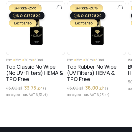
Знижка -25%
Знижка -20%
NO CI77820
NO CI77820
Бестселер
Бестселер
12ml
15ml
30ml
50ml
12ml
15ml
30ml
50ml
15
Top Classic No Wipe
Top Rubber No Wipe
B
(No UV-Filters) HEMA &
(UV Filters) HEMA &
H
TPO Free
TPO Free
5
33,75
zł
36,00
zł
45,00
zł
45,00
zł
(з
(з
вр
врахуванням VAT
6,31
zł
)
врахуванням VAT
6,73
zł
)