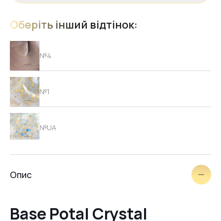
Оберіть інший відтінок:
№4
№1
№UA
№2
Опис
№3
Base Potal Crystal