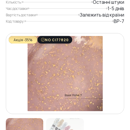
Останні штуки
Кількість:
1-5 днів
Час доставки
Залежить від країни
Вартість доставки
BP-7
Код товару:
Акція -35%
NO CI77820