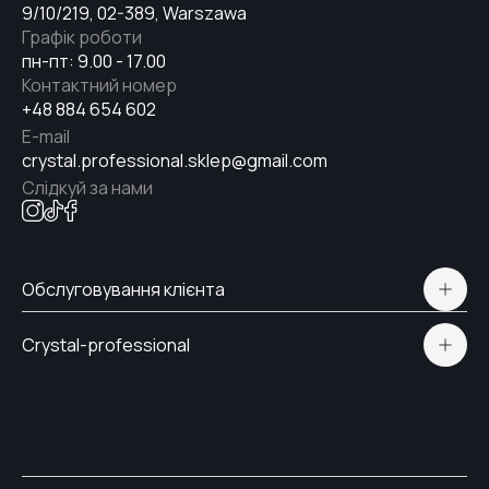
9/10/219, 02-389, Warszawa
Графік роботи
#31
пн-пт: 9.00 - 17.00
Контактний номер
+48 884 654 602
E-mail
#28
crystal.professional.sklep@gmail.com
Слідкуй за нами
#30
Обслуговування клієнта
#27
Політична конфіденційність
Crystal-professional
Доставка і Оплата
#24
Сертифікати
Контакти
#26