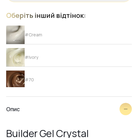
Оберіть інший відтінок:
#Cream
#Ivory
#70
#69
Опис
#68
Builder Gel Crystal