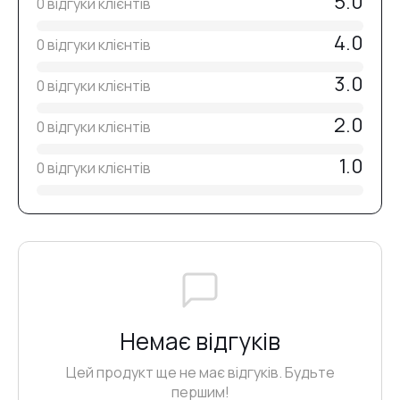
5.0
0 відгуки клієнтів
90–120 секунд у лампі 48 Вт (365–405 nm)
.
#53
4.0
0 відгуки клієнтів
#54
3.0
0 відгуки клієнтів
2.0
0 відгуки клієнтів
#50
1.0
0 відгуки клієнтів
#52
#49
Немає відгуків
#51
Цей продукт ще не має відгуків. Будьте
першим!
#48