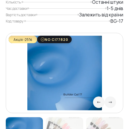
Останні штуки
Кількість:
1-5 днів
Час доставки
Залежить від країни
Вартість доставки
BG-17
Код товару:
Акція -25%
NO CI77820