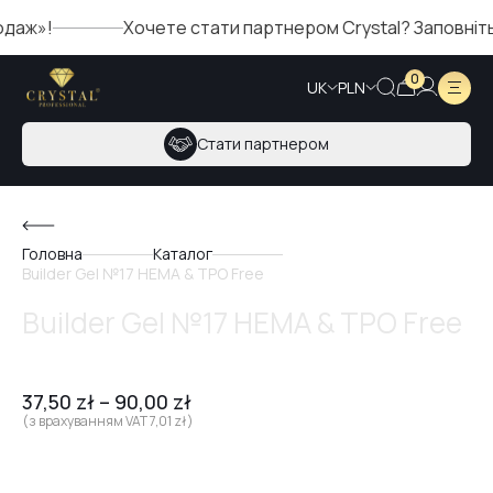
ж»!
Хочете стати партнером Crystal? Заповніть ф
0
UK
PLN
Стати партнером
Головна
Каталог
Builder Gel №17 HEMA & TPO Free
Builder Gel №17 HEMA & TPO Free
37,50
zł
–
90,00
zł
(з врахуванням VAT
7,01
zł
)