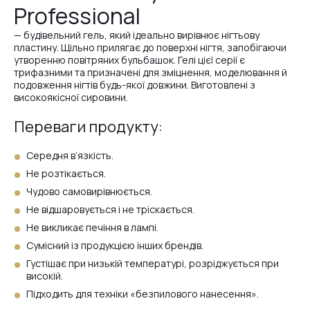
Professional
#67
— будівельний гель, який ідеально вирівнює нігтьову
пластину. Щільно прилягає до поверхні нігтя, запобігаючи
утворенню повітряних бульбашок. Гелі цієї серії є
#8
трифазними та призначені для зміцнення, моделювання й
подовження нігтів будь-якої довжини. Виготовлені з
високоякісної сировини.
#66
Переваги продукту:
Середня в’язкість.
#63
Не розтікається.
Чудово самовирівнюється.
Не відшаровується і не тріскається.
#64
Не викликає печіння в лампі.
Сумісний із продукцією інших брендів.
Густішає при низькій температурі, розріджується при
#Milk
високій.
Підходить для техніки «безпилового нанесення».