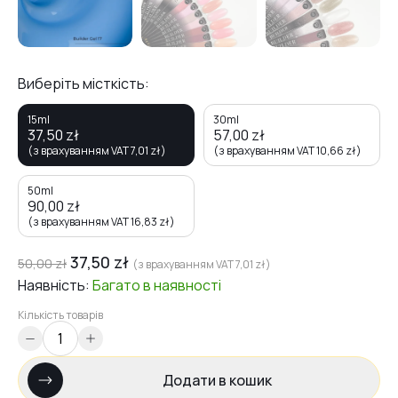
Виберіть місткість:
15ml
30ml
37,50
zł
57,00
zł
(з врахуванням VAT
7,01
zł
)
(з врахуванням VAT
10,66
zł
)
50ml
90,00
zł
(з врахуванням VAT
16,83
zł
)
37,50
zł
50,00
zł
(з врахуванням VAT
7,01
zł
)
Наявність:
Багато
в наявності
Кількість товарів
Додати в кошик