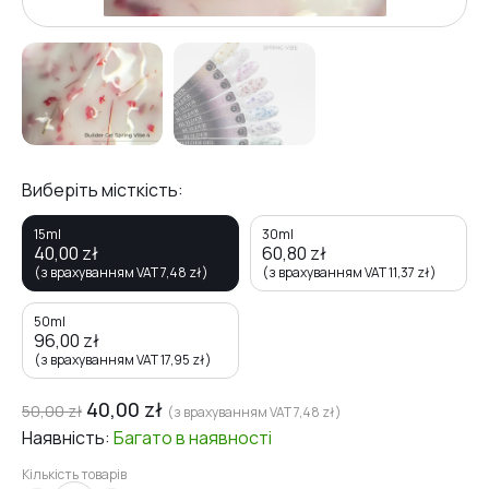
Виберіть місткість:
15ml
30ml
40,00
zł
60,80
zł
(з врахуванням VAT
7,48
zł
)
(з врахуванням VAT
11,37
zł
)
50ml
96,00
zł
(з врахуванням VAT
17,95
zł
)
40,00
zł
50,00
zł
(з врахуванням VAT
7,48
zł
)
Наявність:
Багато
в наявності
Кількість товарів