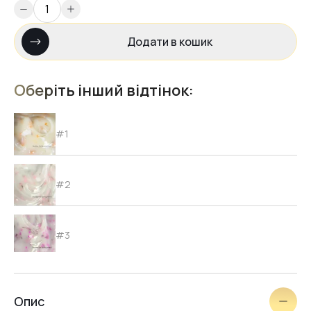
Додати в кошик
Оберіть інший відтінок:
#1
#2
#3
#5
Опис