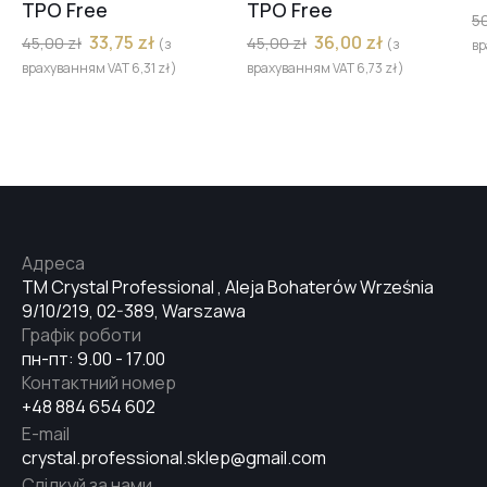
TPO Free
TPO Free
5
33,75
zł
36,00
zł
45,00
zł
45,00
zł
(з
(з
вр
врахуванням VAT
6,31
zł
)
врахуванням VAT
6,73
zł
)
Адреса
TM Crystal Professional , Aleja Bohaterów Września
9/10/219, 02-389, Warszawa
Графік роботи
пн-пт: 9.00 - 17.00
Контактний номер
+48 884 654 602
E-mail
crystal.professional.sklep@gmail.com
Слідкуй за нами