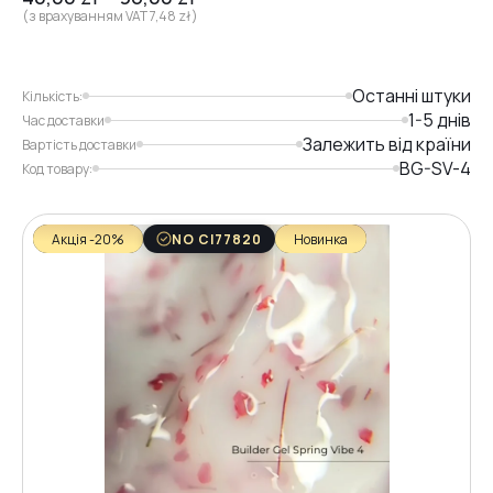
(з врахуванням VAT
7,48
zł
)
Останні штуки
Кількість:
1-5 днів
Час доставки
Залежить від країни
Вартість доставки
BG-SV-4
Код товару:
Акція -20%
NO CI77820
Новинка