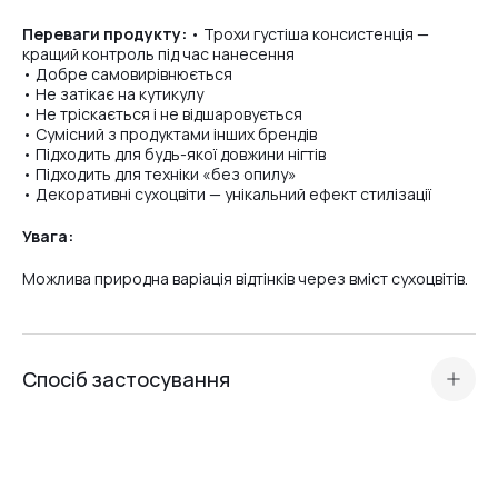
Переваги продукту:
• Трохи густіша консистенція —
кращий контроль під час нанесення
• Добре самовирівнюється
• Не затікає на кутикулу
• Не тріскається і не відшаровується
• Сумісний з продуктами інших брендів
• Підходить для будь-якої довжини нігтів
• Підходить для техніки «без опилу»
• Декоративні сухоцвіти — унікальний ефект стилізації
Увага:
Можлива природна варіація відтінків через вміст сухоцвітів.
Спосіб застосування
Підготуйте нігтьову пластину: виконайте манікюр, бафінг та
знежирення.
Нанесіть
кислотний праймер або Ultrabond
— залежно
від типу нігтьової пластини.