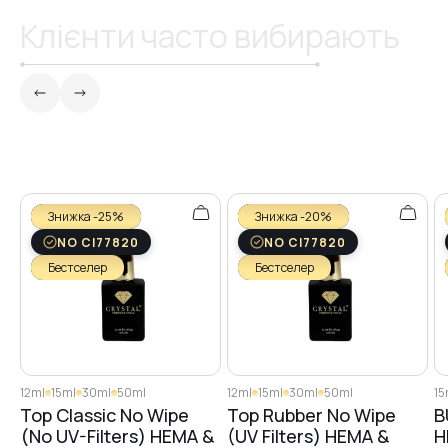
Клієнти часто вибирають
Знижка -25%
Знижка -20%
NO CI77820
NO CI77820
Бестселер
Бестселер
12ml
15ml
30ml
50ml
12ml
15ml
30ml
50ml
15
Top Classic No Wipe
Top Rubber No Wipe
B
(No UV-Filters) HEMA &
(UV Filters) HEMA &
H