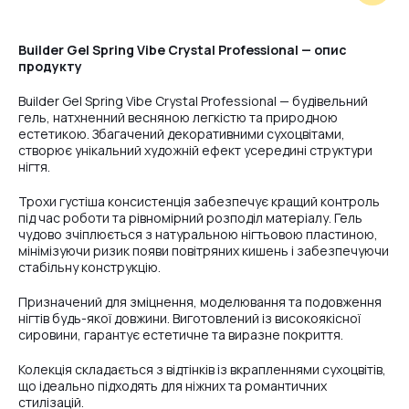
#6
Builder Gel Spring Vibe Crystal Professional — опис
продукту
#7
Builder Gel Spring Vibe Crystal Professional — будівельний
гель, натхненний весняною легкістю та природною
естетикою. Збагачений декоративними сухоцвітами,
створює унікальний художній ефект усередині структури
нігтя.
#8
Трохи густіша консистенція забезпечує кращий контроль
під час роботи та рівномірний розподіл матеріалу. Гель
чудово зчіплюється з натуральною нігтьовою пластиною,
мінімізуючи ризик появи повітряних кишень і забезпечуючи
стабільну конструкцію.
Призначений для зміцнення, моделювання та подовження
нігтів будь-якої довжини. Виготовлений із високоякісної
сировини, гарантує естетичне та виразне покриття.
Колекція складається з відтінків із вкрапленнями сухоцвітів,
що ідеально підходять для ніжних та романтичних
стилізацій.