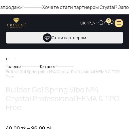
аж»!
Хочете стати партнером Crystal? Заповніть 
0
UK
PLN
Стати партнером
Головна
Каталог
Builder Gel Spring Vibe №4 Crystal Professional HEMA & TPO
Free
Builder Gel Spring Vibe №4
Crystal Professional HEMA & TPO
Free
40,00
zł
–
96,00
zł