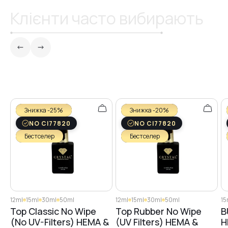
Клієнти часто вибирають
Знижка -25%
Знижка -20%
NO CI77820
NO CI77820
Бестселер
Бестселер
12ml
15ml
30ml
50ml
12ml
15ml
30ml
50ml
15
Top Classic No Wipe
Top Rubber No Wipe
B
(No UV-Filters) HEMA &
(UV Filters) HEMA &
H