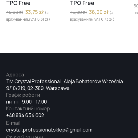
TPO Free
TPO Free
5
33,75
zł
36,00
zł
45,00
zł
45,00
zł
(з
(з
вр
врахуванням VAT
6,31
zł
)
врахуванням VAT
6,73
zł
)
Адреса
TM Crystal Professional , Aleja Bohaterów Września
9/10/219, 02-389, Warszawa
Графік роботи
пн-пт: 9.00 - 17.00
Контактний номер
+48 884 654 602
E-mail
crystal.professional.sklep@gmail.com
Слідкуй за нами