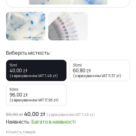
Виберіть місткість:
15ml
30ml
40,00
zł
60,80
zł
(з врахуванням VAT
7,48
zł
)
(з врахуванням VAT
11,37
zł
)
50ml
96,00
zł
(з врахуванням VAT
17,95
zł
)
40,00
zł
50,00
zł
(з врахуванням VAT
7,48
zł
)
Наявність:
Багато
в наявності
Кількість товарів