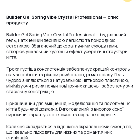
#5
Builder Gel Spring Vibe Crystal Professional — опис
продукту
#7
Builder Gel Spring Vibe Crystal Professional — будівельний
гель, натхненний весняною легкістю та природною
естетикою. Збагачений декоративними сухоцвітами,
створює унікальний художній ефект усередині структури
нігтя.
#8
Трохи густіша консистенція забезпечує кращий контроль
під час роботи та рівномірний розподіл матеріалу. Гель
чудово зчіплюється з натуральною нігтьовою пластиною,
мінімізуючи ризик появи повітряних кишень і забезпечуючи
стабільну конструкцію.
Призначений для зміцнення, моделювання та подовження
нігтів будь-якої довжини. Виготовлений із високоякісної
сировини, гарантує естетичне та виразне покриття.
Колекція складається з відтінків із вкрапленнями сухоцвітів,
що ідеально підходять для ніжних та романтичних
стилізацій.