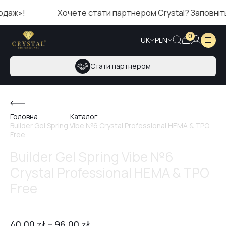
ж»!
Хочете стати партнером Crystal? Заповніть ф
0
UK
PLN
Стати партнером
Головна
Каталог
Builder Gel Spring Vibe №6 Crystal Professional HEMA & TPO
Free
Builder Gel Spring Vibe №6
Crystal Professional HEMA & TPO
Free
40,00
zł
–
96,00
zł