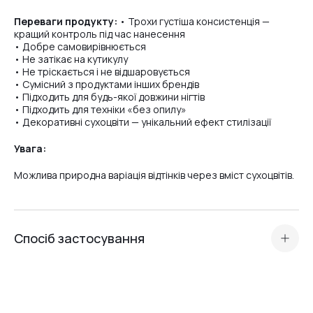
Переваги продукту:
• Трохи густіша консистенція —
кращий контроль під час нанесення
• Добре самовирівнюється
• Не затікає на кутикулу
• Не тріскається і не відшаровується
• Сумісний з продуктами інших брендів
• Підходить для будь-якої довжини нігтів
• Підходить для техніки «без опилу»
• Декоративні сухоцвіти — унікальний ефект стилізації
Увага:
Можлива природна варіація відтінків через вміст сухоцвітів.
Спосіб застосування
Підготуйте нігтьову пластину: виконайте манікюр, бафінг та
знежирення.
Нанесіть
кислотний праймер або Ultrabond
— залежно
від типу нігтьової пластини.