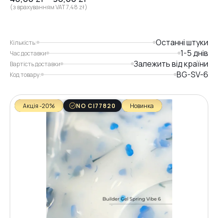
(з врахуванням VAT
7,48
zł
)
Останні штуки
Кількість:
1-5 днів
Час доставки
Залежить від країни
Вартість доставки
BG-SV-6
Код товару:
Акція -20%
NO CI77820
Новинка