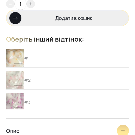
Додати в кошик
Оберіть інший відтінок:
#1
#2
#3
#4
Опис