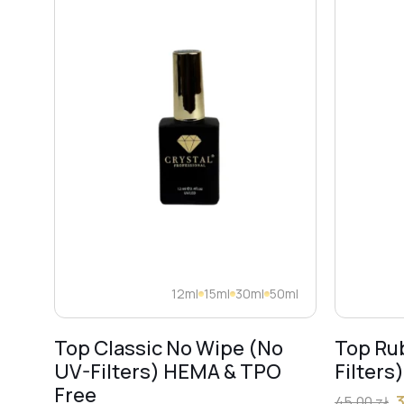
12ml
15ml
30ml
50ml
Top Classic No Wipe (No
Top Ru
UV-Filters) HEMA & TPO
Filters
Free
45,00
zł