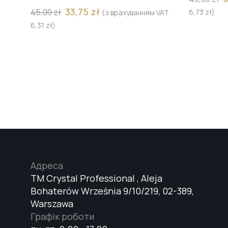
33,75
zł
45,00
zł
6,73
zł
)
(з врахуванням VAT
6,31
zł
)
Адреса
TM Crystal Professional , Aleja
Bohaterów Września 9/10/219, 02-389,
Warszawa
Графік роботи