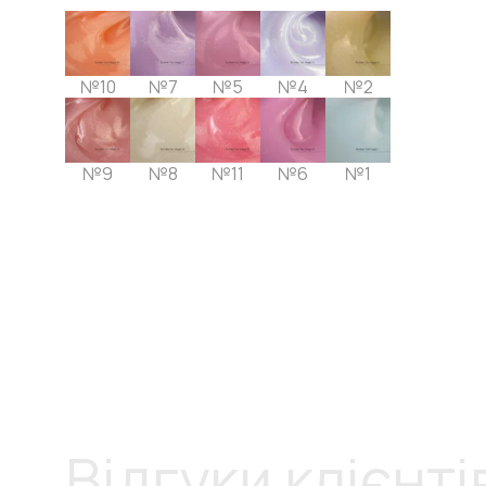
№10
№7
№5
№4
№2
№9
№8
№11
№6
№1
Відгуки клієнті