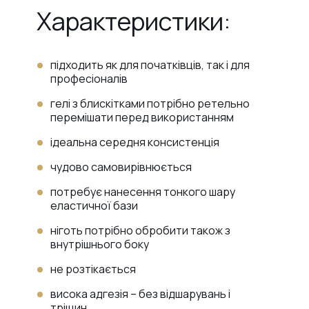
Характеристики:
підходить як для початківців, так і для
професіоналів
гелі з блискітками потрібно ретельно
перемішати перед використанням
ідеальна середня консистенція
чудово самовирівнюється
потребує нанесення тонкого шару
еластичної бази
ніготь потрібно обробити також з
внутрішнього боку
не розтікається
висока адгезія – без відшарувань і
тріщин