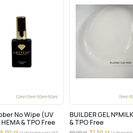
12ml
15ml
30ml
50ml
15ml
3
bber No Wipe (UV
BUILDER GEL №MIL
) HEMA & TPO Free
& TPO Free
36,00
zł
37,50
zł
50,00
zł
(з врахуванням VAT
(з врахува