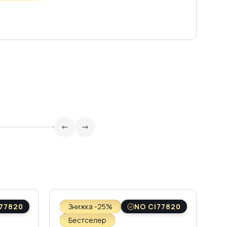
77820
Знижка -25%
NO CI77820
Бестселер