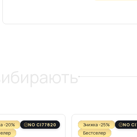
 вибирають
ка -20%
NO CI77820
Знижка -25%
NO CI
селер
Бестселер