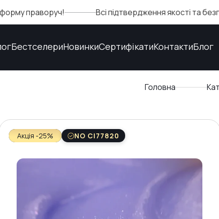
 праворуч!
Всі підтвердження якості та безпеки м
лог
Бестселери
Новинки
Сертифікати
Контакти
Блог
Головна
Ка
Акція -25%
NO CI77820