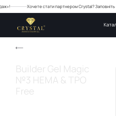
Хочете стати партнером Crystal? Заповніть форму
Ката
Builder Gel Magic
№3 HEMA & TPO
Free