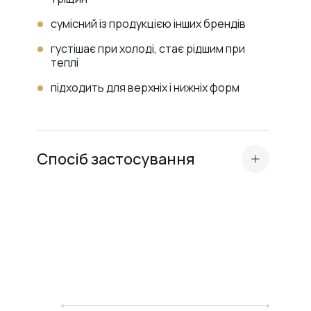
сумісний із продукцією інших брендів
густішає при холоді, стає рідшим при
теплі
підходить для верхніх і нижніх форм
Спосіб застосування
Підготуйте нігтьову пластину: виконайте
манікюр, бафінг та знежирення.
Нанесіть
кислотний праймер або
Ultrabond
— залежно від типу нігтьової
пластини.
Нанесіть тонкий шар бази (Scotch або
Rubber) для забезпечення