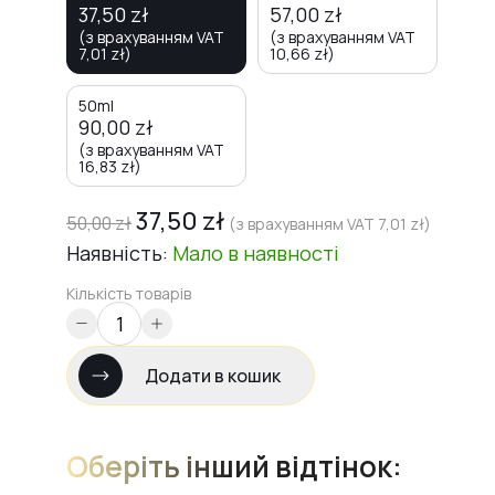
37,50
zł
57,00
zł
(з врахуванням VAT
(з врахуванням VAT
7,01
zł
)
10,66
zł
)
50ml
90,00
zł
(з врахуванням VAT
16,83
zł
)
37,50
zł
50,00
zł
(з врахуванням VAT
7,01
zł
)
Наявність:
Мало
в наявності
Кількість товарів
Додати в кошик
Оберіть інший відтінок: