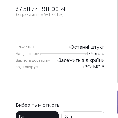
37,50
zł
–
90,00
zł
(з врахуванням VAT
7,01
zł
)
Останні штуки
Кількість:
1-5 днів
Час доставки
Залежить від країни
Вартість доставки
BG-MG-3
Код товару:
Виберіть місткість:
15ml
30ml