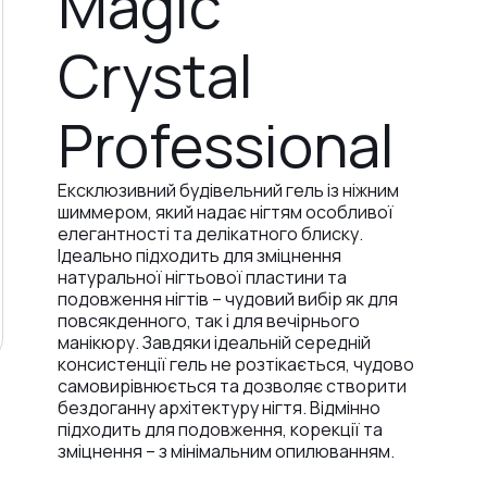
Magic
Crystal
Professional
Ексклюзивний будівельний гель із ніжним
шиммером, який надає нігтям особливої
елегантності та делікатного блиску.
Ідеально підходить для зміцнення
натуральної нігтьової пластини та
подовження нігтів – чудовий вибір як для
повсякденного, так і для вечірнього
манікюру. Завдяки ідеальній середній
консистенції гель не розтікається, чудово
самовирівнюється та дозволяє створити
бездоганну архітектуру нігтя. Відмінно
підходить для подовження, корекції та
зміцнення – з мінімальним опилюванням.