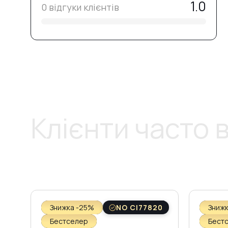
1.0
0 відгуки клієнтів
Клієнти часто
Знижка -25%
NO CI77820
Зниж
Бестселер
Бест