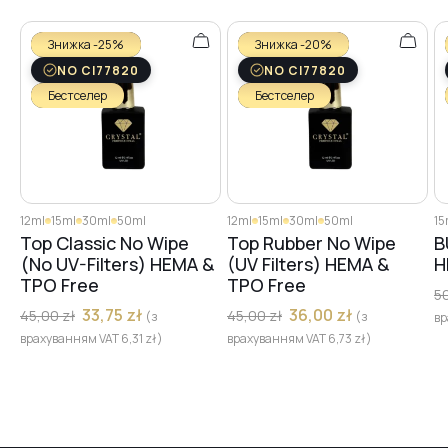
№26
Знижка -25%
Знижка -20%
NO CI77820
NO CI77820
Бестселер
Бестселер
№27
№28
12ml
15ml
30ml
50ml
12ml
15ml
30ml
50ml
15
Top Classic No Wipe
Top Rubber No Wipe
B
№29
(No UV-Filters) HEMA &
(UV Filters) HEMA &
H
TPO Free
TPO Free
5
33,75
zł
36,00
zł
45,00
zł
45,00
zł
(з
(з
вр
№30
врахуванням VAT
6,31
zł
)
врахуванням VAT
6,73
zł
)
№31