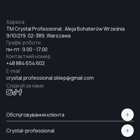
№32
Адреса
TM Crystal Professional , Aleja Bohaterów Września
№33
9/10/219, 02-389, Warszawa
Графік роботи
пн-пт: 9.00 - 17.00
№34
Контактний номер
+48 884 654 602
E-mail
crystal.professional.sklep@gmail.com
№35
Слідкуй за нами
№36
Обслуговування клієнта
Політична конфіденційність
№37
Crystal-professional
Доставка і Оплата