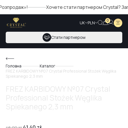
родаж»!
Хочете стати партнером Crystal? Заповніт
0
UK
PLN
Стати партнером
Головна
Каталог
FREZ KARBIDOWY №07 Crystal Professional Stożek Węglika
Spiekanego 2,3 mm
FREZ KARBIDOWY №07 Crystal
Professional Stożek Węglika
Spiekanego 2,3 mm
41,40
zł
46,00
zł