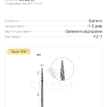
(з врахуванням VAT
7,74
zł
)
Багато
Кількість:
1-5 днів
Час доставки
Залежить від країни
Вартість доставки
FZ-7
Код товару:
Акція -10%