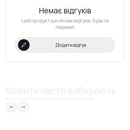
Немає відгуків
№20
Цей продукт ще не має відгуків. Будьте
першим!
№21
Додати відгук
№22
№23
Клієнти часто вибирають
№24
№25