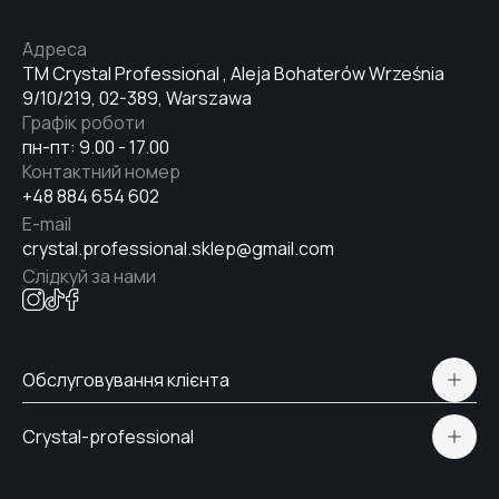
Адреса
TM Crystal Professional , Aleja Bohaterów Września
9/10/219, 02-389, Warszawa
Графік роботи
пн-пт: 9.00 - 17.00
Контактний номер
+48 884 654 602
E-mail
crystal.professional.sklep@gmail.com
Слідкуй за нами
Обслуговування клієнта
Політична конфіденційність
Crystal-professional
Доставка і Оплата
Сертифікати