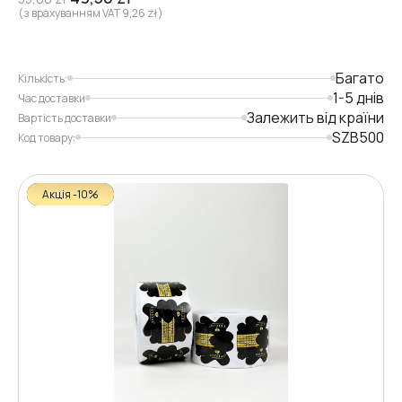
(з врахуванням VAT
9,26
zł
)
Багато
Кількість:
1-5 днів
Час доставки
Залежить від країни
Вартість доставки
SZB500
Код товару:
Акція -10%