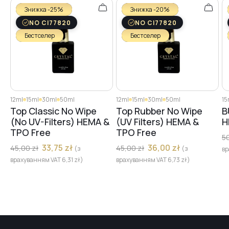
Знижка -25%
Знижка -20%
NO CI77820
NO CI77820
Бестселер
Бестселер
12ml
15ml
30ml
50ml
12ml
15ml
30ml
50ml
15
Top Classic No Wipe
Top Rubber No Wipe
B
(No UV-Filters) HEMA &
(UV Filters) HEMA &
H
TPO Free
TPO Free
5
33,75
zł
36,00
zł
45,00
zł
45,00
zł
(з
(з
вр
врахуванням VAT
6,31
zł
)
врахуванням VAT
6,73
zł
)