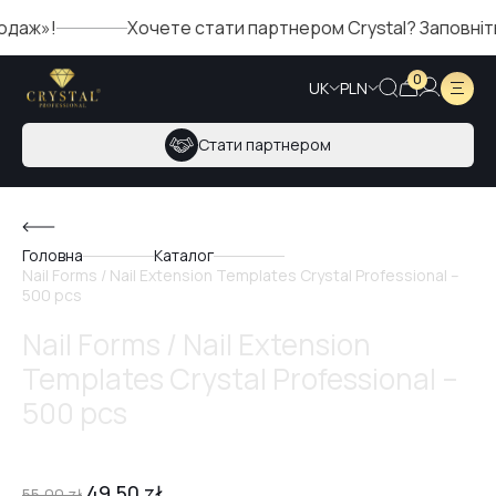
аж»!
Хочете стати партнером Crystal? Заповніть 
0
UK
PLN
Стати партнером
Головна
Каталог
Nail Forms / Nail Extension Templates Crystal Professional –
500 pcs
Nail Forms / Nail Extension
Templates Crystal Professional –
500 pcs
49,50
zł
55,00
zł