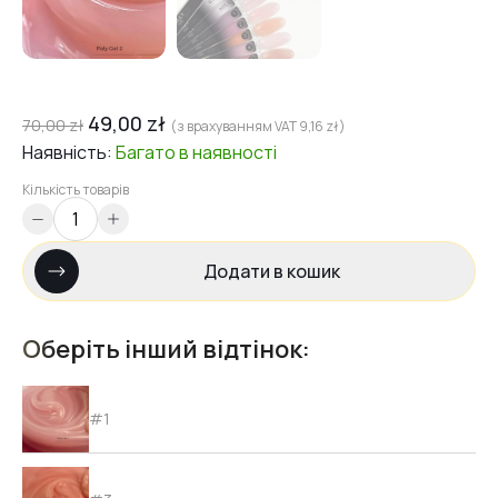
49,00
zł
70,00
zł
(з врахуванням VAT
9,16
zł
)
Наявність:
Багато
в наявності
Кількість товарів
Додати в кошик
Оберіть інший відтінок:
#1