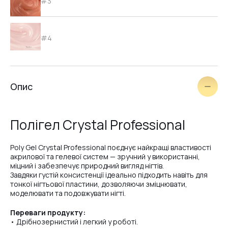
#3
#4
#5
Опис
#Milk
Полігел Crystal Professional
Poly Gel Crystal Professional поєднує найкращі властивості
#White
акрилової та гелевої систем — зручний у використанні,
міцний і забезпечує природний вигляд нігтів.
Завдяки густій консистенції ідеально підходить навіть для
тонкої нігтьової пластини, дозволяючи зміцнювати,
#Clear
моделювати та подовжувати нігті.
Переваги продукту:
• Дрібнозернистий і легкий у роботі.