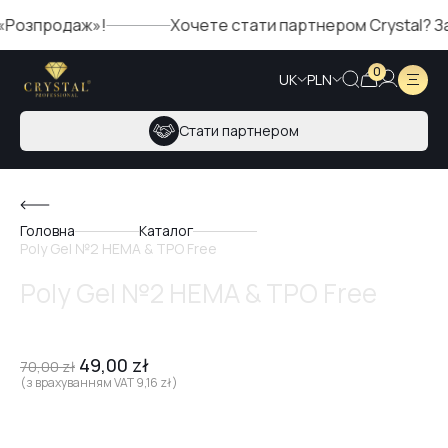
продаж»!
Хочете стати партнером Crystal? Заповн
0
UK
PLN
Стати партнером
Головна
Каталог
Poly Gel №2 HEMA & TPO Free
Poly Gel №2 HEMA & TPO Free
49,00
zł
70,00
zł
(з врахуванням VAT
9,16
zł
)