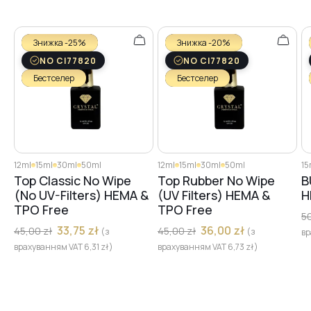
Знижка -25%
Знижка -20%
NO CI77820
NO CI77820
Бестселер
Бестселер
12ml
15ml
30ml
50ml
12ml
15ml
30ml
50ml
15
Top Classic No Wipe
Top Rubber No Wipe
B
(No UV-Filters) HEMA &
(UV Filters) HEMA &
H
TPO Free
TPO Free
5
33,75
zł
36,00
zł
45,00
zł
45,00
zł
(з
(з
вр
врахуванням VAT
6,31
zł
)
врахуванням VAT
6,73
zł
)