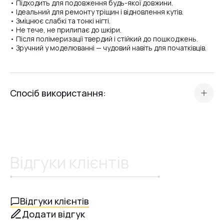
• Підходить для подовження будь-якої довжини.
• Ідеальний для ремонту тріщин і відновлення кутів.
• Зміцнює слабкі та тонкі нігті.
• Не тече, не прилипає до шкіри.
• Після полімеризації твердий і стійкий до пошкоджень.
• Зручний у моделюванні — чудовий навіть для початківців.
Спосіб використання:
Підготуйте нігтьову пластину (зашліфуйте, знежирте,
нанесіть праймер).
Нанесіть тонкий шар бази (Scotch або Rubber).
Візьміть невелику кількість полігелю шпателем.
Відгуки клієнтів
Сформуйте форму пензликом, змоченим у спеціальній
рідині для полігелю.
Полімеризуйте в LED-лампі 60 сек. або UV (36 Вт) — 2 хв.
Відгуки клієнтів
Зніміть липкий шар, опиліть форму та нанесіть топ.
Додати відгук
Завершіть шліфуванням м’яким бафом (180–240).