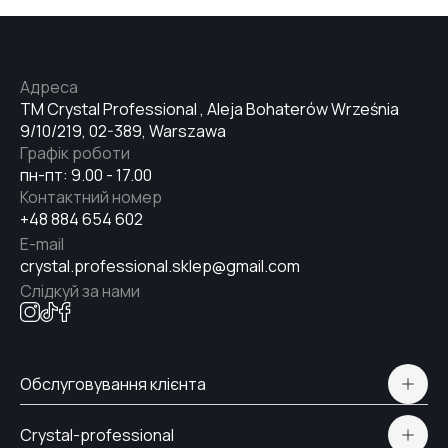
Адреса
TM Crystal Professional , Aleja Bohaterów Września
9/10/219, 02-389, Warszawa
Графік роботи
пн-пт: 9.00 - 17.00
Контактний номер
+48 884 654 602
E-mail
crystal.professional.sklep@gmail.com
Слідкуй за нами
Обслуговування клієнта
Політична конфіденційність
Crystal-professional
Доставка і Оплата