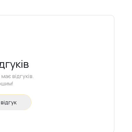
дгуків
має відгуків.
ршим!
відгук