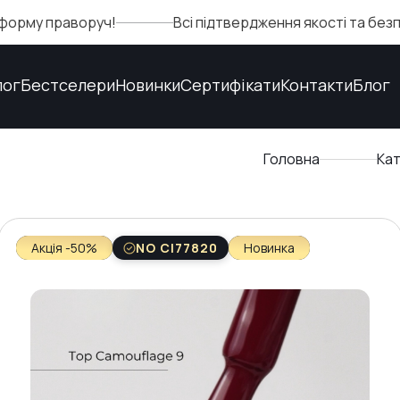
 праворуч!
Всі підтвердження якості та безпеки м
лог
Бестселери
Новинки
Сертифікати
Контакти
Блог
Головна
Ка
Акція -50%
NO CI77820
Новинка