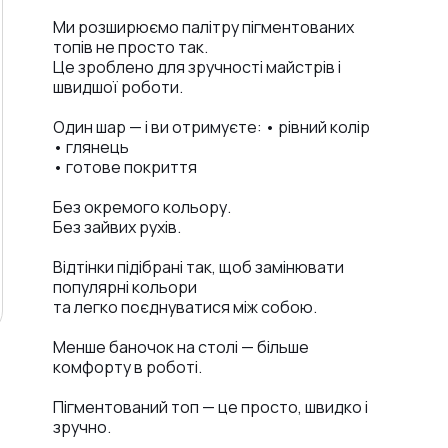
Ми розширюємо палітру пігментованих
топів не просто так.
Це зроблено для зручності майстрів і
швидшої роботи.
Один шар — і ви отримуєте: • рівний колір
• глянець
• готове покриття
Без окремого кольору.
Без зайвих рухів.
Відтінки підібрані так, щоб замінювати
популярні кольори
та легко поєднуватися між собою.
Менше баночок на столі — більше
комфорту в роботі.
Пігментований топ — це просто, швидко і
зручно.