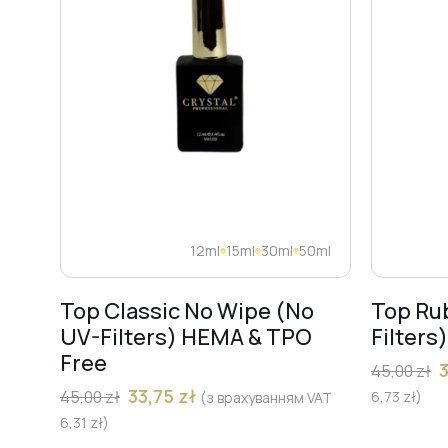
12ml
15ml
30ml
50ml
Top Classic No Wipe (No
Top Ru
UV-Filters) HEMA & TPO
Filters
Free
45,00
zł
33,75
zł
45,00
zł
6,73
zł
)
(з врахуванням VAT
6,31
zł
)