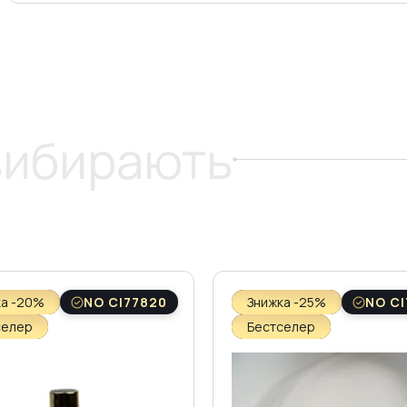
 вибирають
ка -20%
NO CI77820
Знижка -25%
NO CI
селер
Бестселер