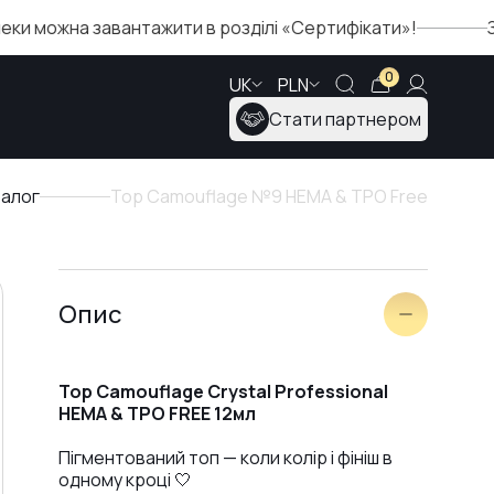
ожна завантажити в розділі «Сертифікати»!
Зимова
0
UK
PLN
Стати партнером
талог
Top Camouflage №9 HEMA & TPO Free
Опис
Top Camouflage Crystal Professional
HEMA & TPO FREE 12мл
Пігментований топ — коли колір і фініш в
одному кроці 🤍