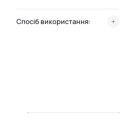
Спосіб використання:
Підготуйте покриття стандартним
способом (колір, гель або база).
Нанесіть тонкий шар TOP CAMOUFLAGE
Crystal Professional.
Полімеризуйте в LED/UV-лампі протягом
60 секунд або в UV-лампі протягом 120
секунд.
Після полімеризації дайте топу повністю
охолонути.
Не витирайте – топ не має липкого шару і
одразу готовий до носіння.