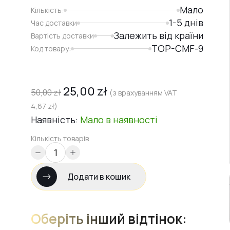
Мало
Кількість:
1-5 днів
Час доставки
Залежить від країни
Вартість доставки
TOP-CMF-9
Код товару:
25,00
zł
50,00
zł
(з врахуванням VAT
4,67
zł
)
Наявність:
Мало
в наявності
Кількість товарів
Додати в кошик
Оберіть інший відтінок: