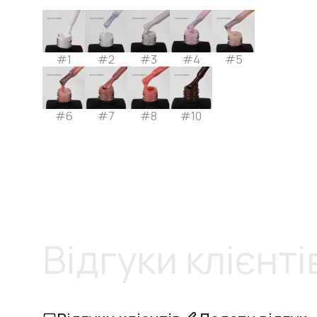
#1
#2
#3
#4
#5
#6
#7
#8
#10
Відгуки клієнті