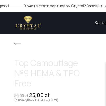
Хочете стати партнером Crystal? Заповніть форму
Ката
Top Camouflage
№9 HEMA & TPO
Free
25,00
zł
50,00
zł
(з врахуванням VAT
4,67
zł
)