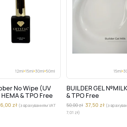
12ml
15ml
30ml
50ml
15ml
3
bber No Wipe (UV
BUILDER GEL №MIL
) HEMA & TPO Free
& TPO Free
36,00
zł
37,50
zł
50,00
zł
(з врахуванням VAT
(з врахува
7,01
zł
)