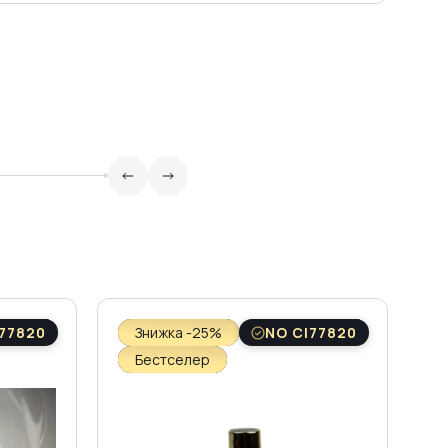
77820
Знижка -25%
NO CI77820
Бестселер