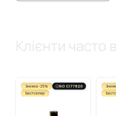
Клієнти часто
Знижка -25%
NO CI77820
Зниж
Бестселер
Бест