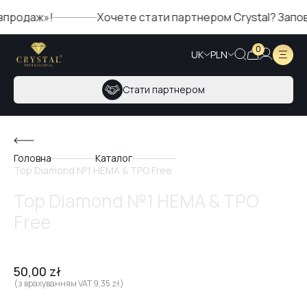
аж»!
Хочете стати партнером Crystal? Заповніть 
0
UK
PLN
Стати партнером
Головна
Каталог
Top Diamond №1 HEMA & TPO Free
Top Diamond №1 HEMA & TPO
Free
50,00
zł
(з врахуванням VAT
9,35
zł
)