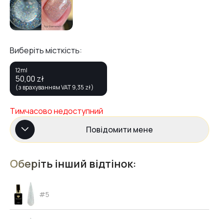
Виберіть місткість:
12ml
50,00
zł
(з врахуванням VAT
9,35
zł
)
Тимчасово недоступний
Повідомити мене
Оберіть інший відтінок:
#5