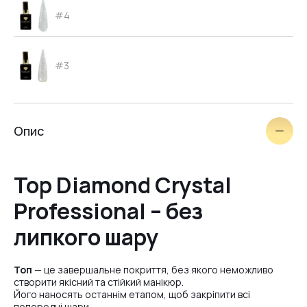
#4
#3
#2
Опис
#6
Top Diamond Crystal
Professional – без
липкого шару
Топ
— це завершальне покриття, без якого неможливо
створити якісний та стійкий манікюр.
Його наносять останнім етапом, щоб закріпити всі
попередні шари.