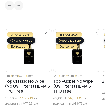
Знижка -25%
Знижка -20%
NO CI77820
NO CI77820
Бестселер
Бестселер
12ml
15ml
30ml
50ml
12ml
15ml
30ml
50ml
15
Top Classic No Wipe
Top Rubber No Wipe
B
(No UV-Filters) HEMA &
(UV Filters) HEMA &
H
TPO Free
TPO Free
5
33,75
zł
36,00
zł
45,00
zł
45,00
zł
(з
(з
вр
врахуванням VAT
6,31
zł
)
врахуванням VAT
6,73
zł
)