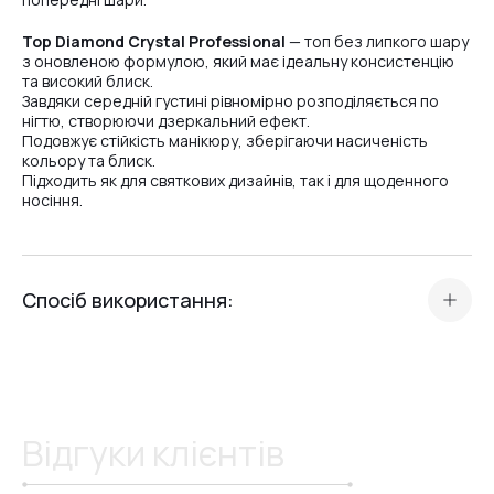
Top Diamond Crystal Professional
— топ без липкого шару
з оновленою формулою, який має ідеальну консистенцію
та високий блиск.
Завдяки середній густині рівномірно розподіляється по
нігтю, створюючи дзеркальний ефект.
Подовжує стійкість манікюру, зберігаючи насиченість
кольору та блиск.
Підходить як для святкових дизайнів, так і для щоденного
носіння.
Спосіб використання:
Нанеси тонкий шар топу на нігтьову пластину.
• Додай невелику краплю для вирівнювання поверхні.
• Просуши.
• Полімеризуй у лампі
UV – 2 хвилини
або
LED – 1 хвилину
.
Відгуки клієнтів