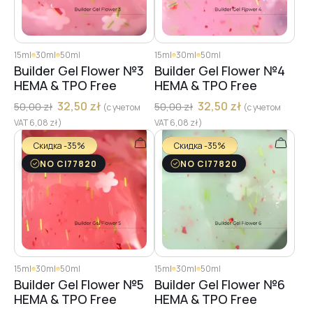
15ml
30ml
50ml
15ml
30ml
50ml
Builder Gel Flower №3
Builder Gel Flower №4
HEMA & TPO Free
HEMA & TPO Free
32,50
zł
32,50
zł
50,00
zł
50,00
zł
(с учетом
(с учетом
VAT
6,08
zł
)
VAT
6,08
zł
)
Скидка -35%
Скидка -35%
NO CI77820
NO CI77820
15ml
30ml
50ml
15ml
30ml
50ml
Builder Gel Flower №5
Builder Gel Flower №6
HEMA & TPO Free
HEMA & TPO Free