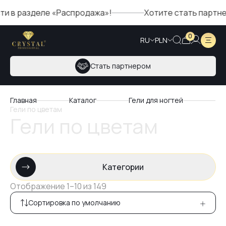
зделе «Распродажа»!
Хотите стать партнером Crys
0
RU
PLN
Стать партнером
Главная
Каталог
Гели для ногтей
Гели по цветам
Гели по цветам
Категории
Отображение 1–10 из 149
Сортировка по умолчанию