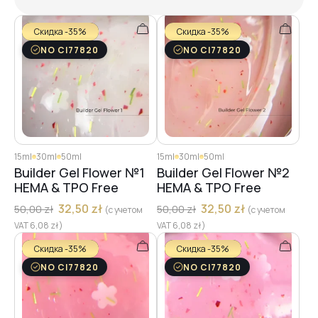
Скидка -35%
Скидка -35%
NO CI77820
NO CI77820
15ml
30ml
50ml
15ml
30ml
50ml
Builder Gel Flower №1
Builder Gel Flower №2
HEMA & TPO Free
HEMA & TPO Free
32,50
zł
32,50
zł
50,00
zł
50,00
zł
(с учетом
(с учетом
VAT
6,08
zł
)
VAT
6,08
zł
)
Скидка -35%
Скидка -35%
NO CI77820
NO CI77820