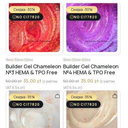
Скидка -30%
Скидка -30%
NO CI77820
NO CI77820
15ml
30ml
50ml
15ml
30ml
50ml
Builder Gel Chameleon
Builder Gel Chameleon
№3 HEMA & TPO Free
№4 HEMA & TPO Free
35,00
zł
35,00
zł
50,00
zł
50,00
zł
(с учетом
(с учетом
VAT
6,54
zł
)
VAT
6,54
zł
)
Скидка -35%
Скидка -35%
NO CI77820
NO CI77820