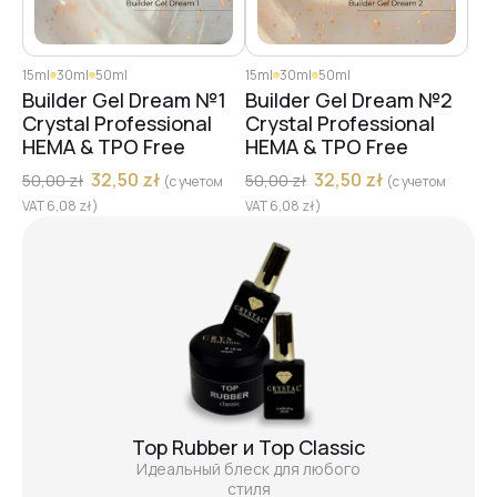
15ml
30ml
50ml
15ml
30ml
50ml
Builder Gel Dream №1
Builder Gel Dream №2
Crystal Professional
Crystal Professional
HEMA & TPO Free
HEMA & TPO Free
32,50
zł
32,50
zł
50,00
zł
50,00
zł
(с учетом
(с учетом
VAT
6,08
zł
)
VAT
6,08
zł
)
Top Rubber и Top Classic
Идеальный блеск для любого
стиля