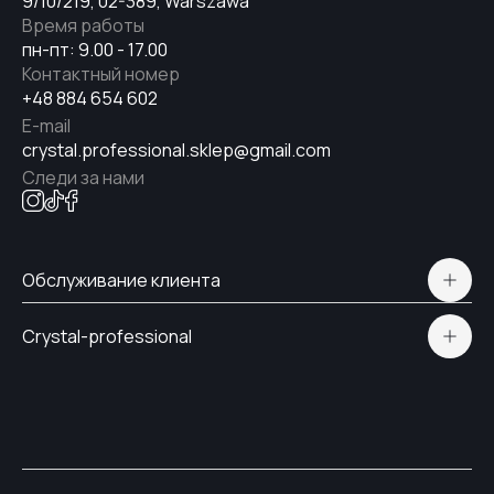
9/10/219, 02-389, Warszawa
Время работы
пн-пт: 9.00 - 17.00
Контактный номер
+48 884 654 602
E-mail
crystal.professional.sklep@gmail.com
Следи за нами
Обслуживание клиента
Polityka prywatności
Crystal-professional
Доставка и оплата
Сертификаты
Контакты