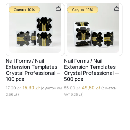
Скидка -10%
Скидка -10%
Nail Forms / Nail
Nail Forms / Nail
Extension Templates
Extension Templates
Crystal Professional —
Crystal Professional —
100 pcs
500 pcs
15,30
zł
49,50
zł
17,00
zł
55,00
zł
(с учетом VAT
(с учетом
2,86
zł
)
VAT
9,26
zł
)