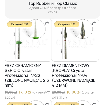
Top Rubber и Top Classic
Идеальный блеск для любого
стиля
Скидка -10%
Скидка -10%
FREZ CERAMICZNY
FREZ DIAMENTOWY
SZPIC Crystal
„KROPLA” Crystal
Professional №22
Professional №04
(ZIELONE NACIĘCIE 2,3
(CZERWONE NACIĘCIE
mm)
4,2 MM)
17,10
zł
18,00
zł
19,00
zł
20,00
zł
(с учетом VAT
(с учетом
3,20
zł
)
VAT
3,37
zł
)