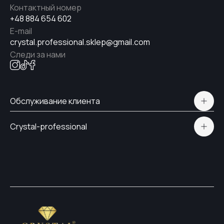
Контактный номер
+48 884 654 602
E-mail
crystal.professional.sklep@gmail.com
Следи за нами
Обслуживание клиента
Polityka prywatności
Crystal-professional
Доставка и оплата
Сертификаты
Контакты