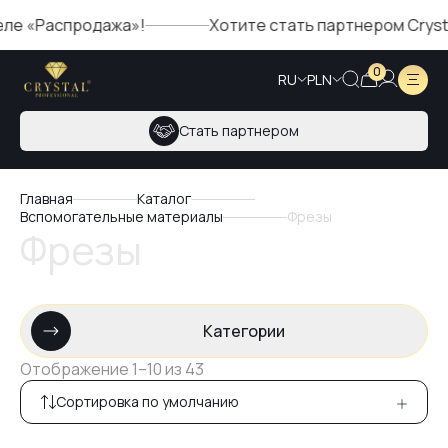
е «Распродажа»!
Хотите стать партнером Crystal?
0
RU
PLN
Стать партнером
Главная
Каталог
Вспомогательные материалы
Фрезы
Фрезы
Категории
Отображение 1–10 из 43
Сортировка по умолчанию