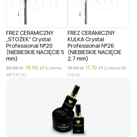
FREZ CERAMICZNY
FREZ CERAMICZNY
„STOŻEK” Crystal
KULKA Crystal
Professional №20
Professional №26
(NIEBIESKIE NACIĘCIE 5
(NIEBIESKIE NACIĘCIE
mm)
2,7 mm)
18,00
zł
11,70
zł
20,00
zł
13,00
zł
(с учетом
(с учетом VAT
VAT
3,37
zł
)
2,19
zł
)