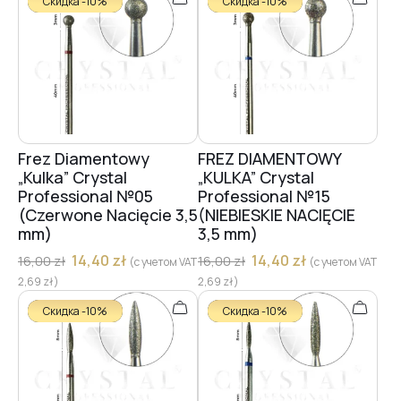
Скидка -10%
Скидка -10%
Frez Diamentowy
FREZ DIAMENTOWY
„Kulka” Crystal
„KULKA” Crystal
Professional №05
Professional №15
(Czerwone Nacięcie 3,5
(NIEBIESKIE NACIĘCIE
mm)
3,5 mm)
14,40
zł
14,40
zł
16,00
zł
16,00
zł
(с учетом VAT
(с учетом VAT
2,69
zł
)
2,69
zł
)
Скидка -10%
Скидка -10%