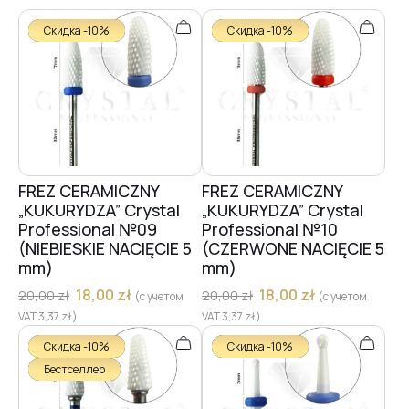
Скидка -10%
Скидка -10%
FREZ CERAMICZNY
FREZ CERAMICZNY
„KUKURYDZA” Crystal
„KUKURYDZA” Crystal
Professional №09
Professional №10
(NIEBIESKIE NACIĘCIE 5
(CZERWONE NACIĘCIE 5
mm)
mm)
18,00
zł
18,00
zł
20,00
zł
20,00
zł
(с учетом
(с учетом
VAT
3,37
zł
)
VAT
3,37
zł
)
Скидка -10%
Скидка -10%
Бестселлер