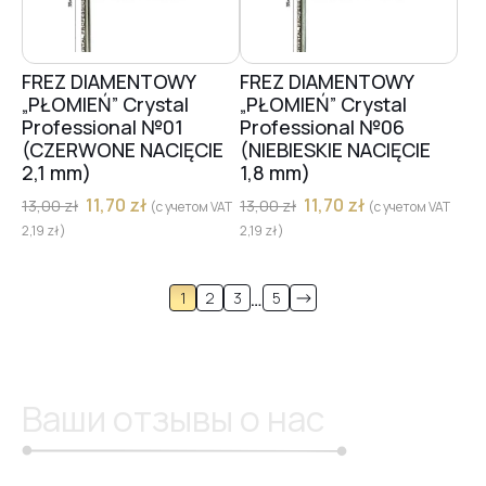
FREZ DIAMENTOWY
FREZ DIAMENTOWY
„PŁOMIEŃ” Crystal
„PŁOMIEŃ” Crystal
Professional №01
Professional №06
(CZERWONE NACIĘCIE
(NIEBIESKIE NACIĘCIE
2,1 mm)
1,8 mm)
11,70
zł
11,70
zł
13,00
zł
13,00
zł
(с учетом VAT
(с учетом VAT
2,19
zł
)
2,19
zł
)
…
1
2
3
5
Ваши отзывы о нас