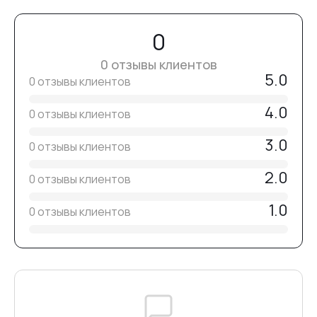
№7
в зависимости от пигментации цвета.
Используйте полностью исправные лампы.
0
При необходимости снимите липкий слой и выполните
№8
0 отзывы клиентов
опил.
5.0
0 отзывы клиентов
Нанесите топ и просушите
90–120 секунд в лампе 48 Вт (365–405 nm)
.
4.0
0 отзывы клиентов
№9
3.0
0 отзывы клиентов
№10
2.0
0 отзывы клиентов
1.0
0 отзывы клиентов
№12
№20