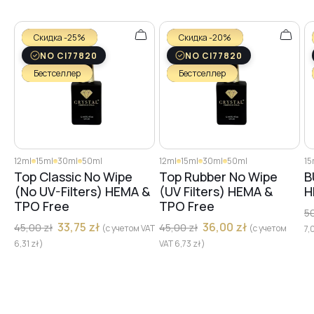
Скидка -25%
Скидка -20%
NO CI77820
NO CI77820
Бестселлер
Бестселлер
12ml
15ml
30ml
50ml
12ml
15ml
30ml
50ml
15
Top Classic No Wipe
Top Rubber No Wipe
B
(No UV-Filters) HEMA &
(UV Filters) HEMA &
H
TPO Free
TPO Free
5
33,75
zł
36,00
zł
45,00
zł
45,00
zł
(с учетом VAT
(с учетом
7,
6,31
zł
)
VAT
6,73
zł
)