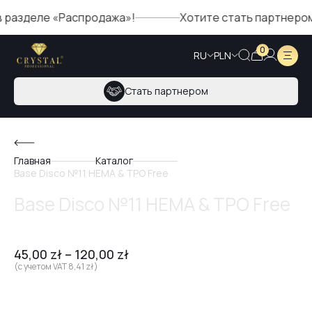
ле «Распродажа»!
Хотите стать партнером Crysta
0
RU
PLN
Стать партнером
Главная
Каталог
Base Disco №11 HEMA & TPO Free
Base Disco №11 HEMA & TPO Free
45,00
zł
–
120,00
zł
(с учетом VAT
8,41
zł
)