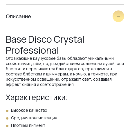
№15
Описание
№14
Base Disco Crystal
Professional
№3
Отражающие каучуковые базы обладают уникальными
свойствами: днём, под воздействием солнечных лучей, они
блестят и переливаются благодаря содержащимся в
№25
составе блёсткам и шиммерам, а ночью, в темноте, при
искусственном освещении, отражают свет, создавая
эффект сияния и светоотражения.
№26
Характеристики:
Высокое качество
№24
Средняя консистенция
Плотный пигмент