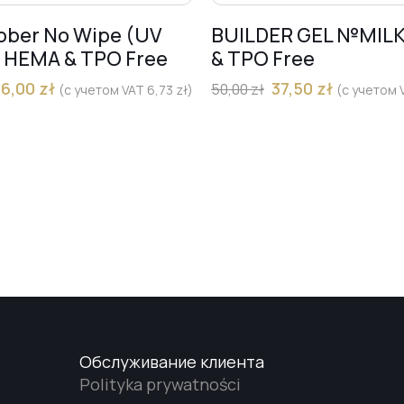
bber No Wipe (UV
BUILDER GEL №MIL
) HEMA & TPO Free
& TPO Free
36,00
zł
37,50
zł
50,00
zł
(с учетом VAT
6,73
zł
)
(с учетом
Обслуживание клиента
Polityka prywatności