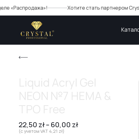
аспродажа»!
Хотите стать партнером Crystal? Зап
Катал
Liquid Acryl Gel
NEON №7 HEMA &
TPO Free
22,50
zł
–
60,00
zł
(с учетом VAT
4,21
zł
)