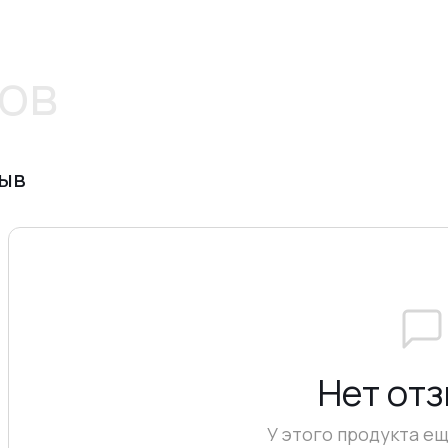
ов
зыв
Нет от
У этого продукта ещ