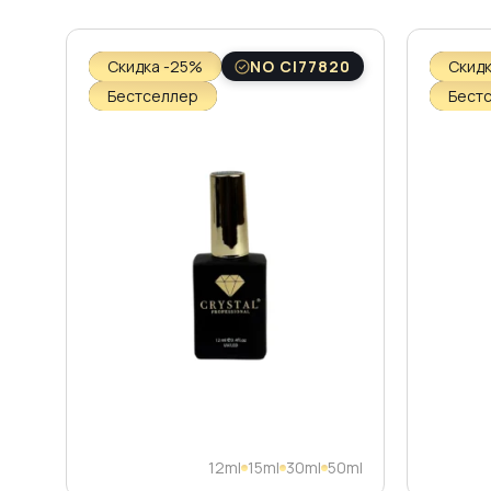
Скидка -25%
NO CI77820
Скид
Бестселлер
Бест
12ml
15ml
30ml
50ml