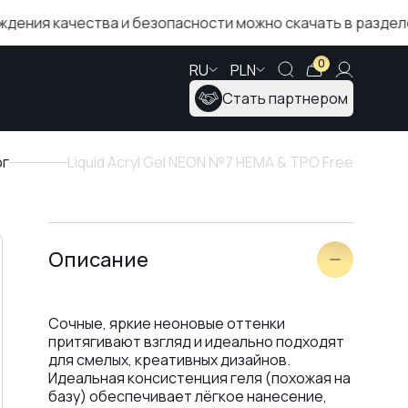
ачества и безопасности можно скачать в разделе «Серт
0
RU
PLN
Стать партнером
ог
Liquid Acryl Gel NEON №7 HEMA & TPO Free
Описание
Сочные, яркие неоновые оттенки
притягивают взгляд и идеально подходят
для смелых, креативных дизайнов.
Идеальная консистенция геля (похожая на
базу) обеспечивает лёгкое нанесение,