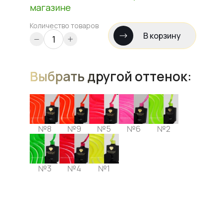
магазине
Количество товаров
В корзину
Выбрать другой оттенок:
№8
№9
№5
№6
№2
№3
№4
№1