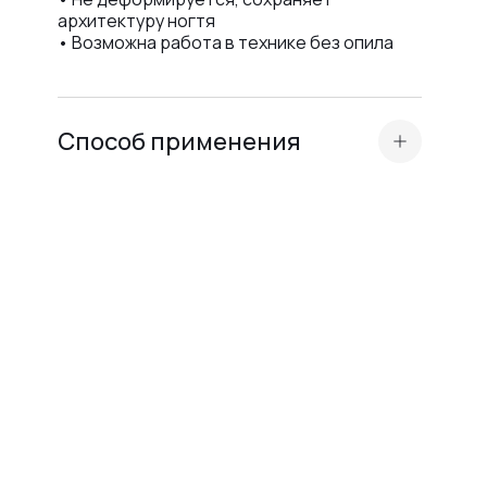
архитектуру ногтя
• Возможна работа в технике без опила
Способ применения
Стандартная подготовка ногтевой
пластины (маникюр, бафинг,
обезжиривание, нанесение Dehydrator и
кислотного праймера или Ultrabond — в
зависимости от типа ногтевой
пластины
).
Перед нанесением Liquid Acryl Gel
нанесите подложку из прозрачной
эластичной базы для лучшей адгезии.
Рекомендуем Base Scotch или Base
Rubber.
Выполните укрепление с помощью Liquid