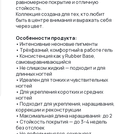
равномерное покрытие и отличную
стойкость.
Коллекция создана для тех, кто любит
быть в центре внимания и выражать себя
через цвет.
Особенности продукта:
• Интенсивные неоновые пигменты
• Трёхфазный, комфортный в работе гель
• Консистенция как у Rubber Base,
самовыравнивающийся
• Не слишком жидкий — подходит и для
длинных ногтей
• Идеален для тонких и чувствительных
ногтей
• Для укрепления коротких и средних
ногтей
• Подходит для укрепления, наращивания,
коррекции и реконструкции
• Максимальная длина наращивания: до 2
• Стойкость покрытия — до 3–4 недель
без отслоек
• Не деформируется, сохраняет