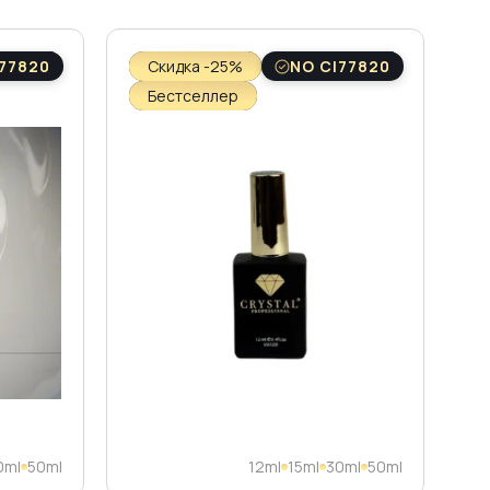
77820
Скидка -25%
NO CI77820
Бестселлер
0ml
50ml
12ml
15ml
30ml
50ml