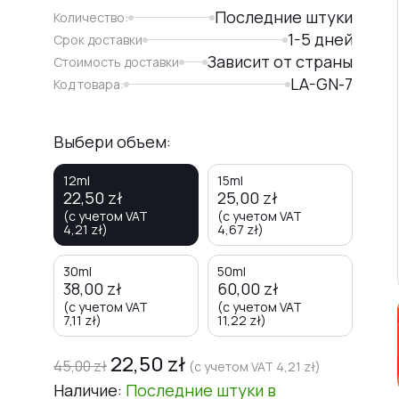
Последние штуки
Количество:
1-5 дней
Срок доставки
Зависит от страны
Стоимость доставки
LA-GN-7
Код товара:
Выбери объем:
12ml
15ml
22,50
zł
25,00
zł
(с учетом VAT
(с учетом VAT
4,21
zł
)
4,67
zł
)
30ml
50ml
38,00
zł
60,00
zł
(с учетом VAT
(с учетом VAT
7,11
zł
)
11,22
zł
)
22,50
zł
45,00
zł
(с учетом VAT
4,21
zł
)
Наличие:
Последние штуки
в