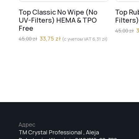
Top Classic No Wipe (No
Top Ru
UV-Filters) HEMA & TPO
Filters
Free
45,00
zł
33,75
zł
45,00
zł
(с учетом VAT
6,31
zł
)
Адрес
TM Crystal Professional , Aleja