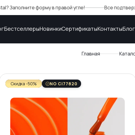
олните форму в правой угле!
Все подтверждения к
ог
Бестселлеры
Новинки
Сертификаты
Контакты
Блог
Главная
Катал
Скидка -50%
NO CI77820