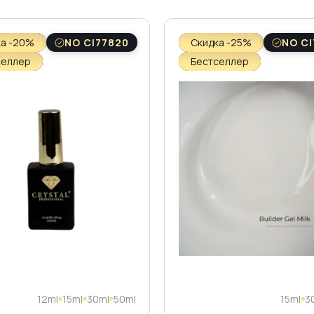
ка -20%
NO CI77820
Скидка -25%
NO CI
селлер
Бестселлер
12ml
15ml
30ml
50ml
15ml
3