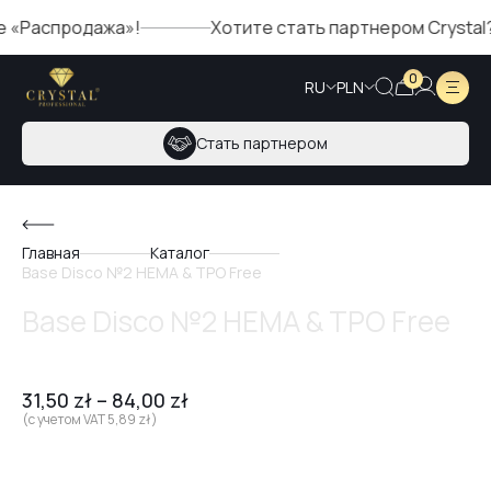
Распродажа»!
Хотите стать партнером Crystal? За
0
RU
PLN
Стать партнером
Главная
Каталог
Base Disco №2 HEMA & TPO Free
Base Disco №2 HEMA & TPO Free
31,50
zł
–
84,00
zł
(с учетом VAT
5,89
zł
)