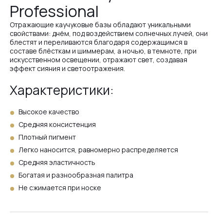
Professional
№3
Отражающие каучуковые базы обладают уникальными
свойствами: днём, под воздействием солнечных лучей, они
блестят и переливаются благодаря содержащимся в
№25
составе блёсткам и шиммерам, а ночью, в темноте, при
искусственном освещении, отражают свет, создавая
эффект сияния и светоотражения.
№26
Характеристики:
Высокое качество
№24
Средняя консистенция
Плотный пигмент
Легко наносится, равномерно распределяется
№23
Средняя эластичность
Богатая и разнообразная палитра
Не сжимается при носке
№22