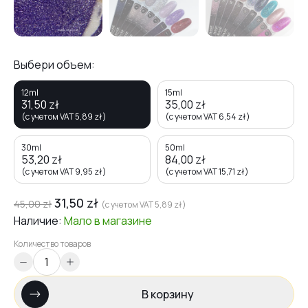
Выбери объем:
12ml
15ml
31,50
zł
35,00
zł
(с учетом VAT
5,89
zł
)
(с учетом VAT
6,54
zł
)
30ml
50ml
53,20
zł
84,00
zł
(с учетом VAT
9,95
zł
)
(с учетом VAT
15,71
zł
)
31,50
zł
45,00
zł
(с учетом VAT
5,89
zł
)
Наличие:
Мало
в магазине
Количество товаров
В корзину