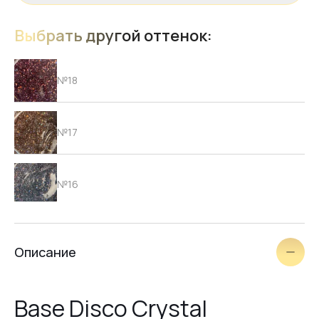
Выбрать другой оттенок:
№18
№17
№16
№15
Описание
№14
Base Disco Crystal