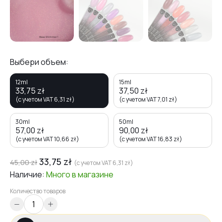
Выбери объем:
12ml
15ml
33,75
zł
37,50
zł
(с учетом VAT
6,31
zł
)
(с учетом VAT
7,01
zł
)
30ml
50ml
57,00
zł
90,00
zł
(с учетом VAT
10,66
zł
)
(с учетом VAT
16,83
zł
)
33,75
zł
45,00
zł
(с учетом VAT
6,31
zł
)
Наличие:
Много
в магазине
Количество товаров