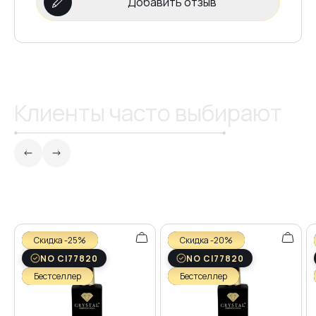
Добавить отзыв
Клиенты часто выбирают
Скидка -25%
Скидка -20%
NO CI77820
NO CI77820
Бестселлер
Бестселлер