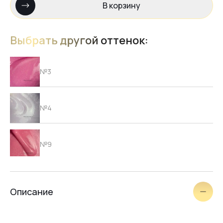
В корзину
Выбрать другой оттенок:
№3
№4
№9
№2
Описание
№6