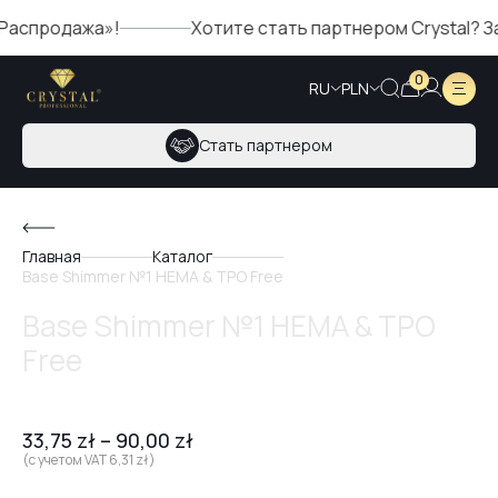
спродажа»!
Хотите стать партнером Crystal? Запо
0
RU
PLN
Стать партнером
Главная
Каталог
Base Shimmer №1 HEMA & TPO Free
Base Shimmer №1 HEMA & TPO
Free
33,75
zł
–
90,00
zł
(с учетом VAT
6,31
zł
)