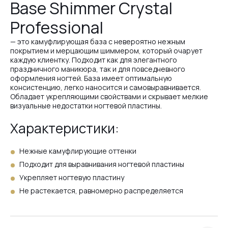
Base Shimmer Crystal
Professional
№7
— это камуфлирующая база с невероятно нежным
покрытием и мерцающим шиммером, который очарует
каждую клиентку. Подходит как для элегантного
№8
праздничного маникюра, так и для повседневного
оформления ногтей. База имеет оптимальную
консистенцию, легко наносится и самовыравнивается.
Обладает укрепляющими свойствами и скрывает мелкие
№12
визуальные недостатки ногтевой пластины.
Характеристики:
№13
Нежные камуфлирующие оттенки
Подходит для выравнивания ногтевой пластины
Укрепляет ногтевую пластину
№14
Не растекается, равномерно распределяется
№15