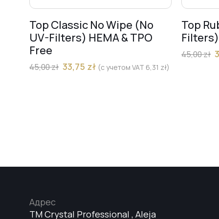
Top Classic No Wipe (No
Top Ru
UV-Filters) HEMA & TPO
Filters
Free
45,00
zł
33,75
zł
45,00
zł
(с учетом VAT
6,31
zł
)
Адрес
TM Crystal Professional , Aleja