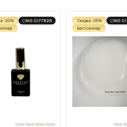
ка -20%
NO CI77820
Скидка -25%
NO CI
селлер
Бестселлер
12ml
15ml
30ml
50ml
15ml
3