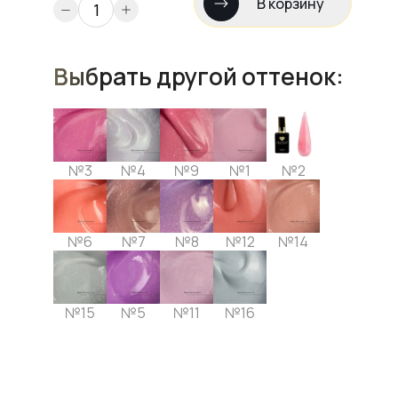
В корзину
Выбрать другой оттенок:
№3
№4
№9
№1
№2
№6
№7
№8
№12
№14
№15
№5
№11
№16