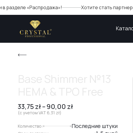
Распродажа»!
Хотите стать партнером Crystal? За
Катал
Base Shimmer №13
HEMA & TPO Free
33,75
zł
–
90,00
zł
(с учетом VAT
6,31
zł
)
Последние штуки
Количество: