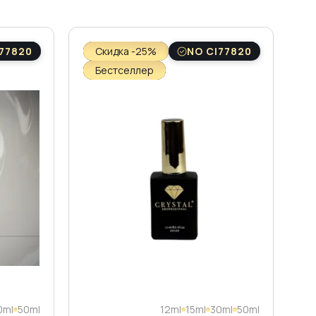
77820
Скидка -25%
NO CI77820
Бестселлер
0ml
50ml
12ml
15ml
30ml
50ml