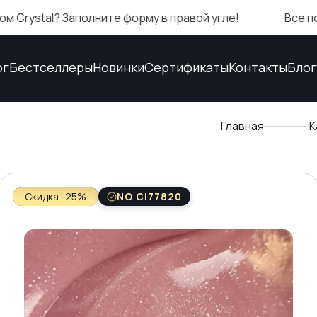
полните форму в правой угле!
Все подтверждения
ог
Бестселлеры
Новинки
Сертификаты
Контакты
Блог
Главная
К
Скидка -25%
NO CI77820