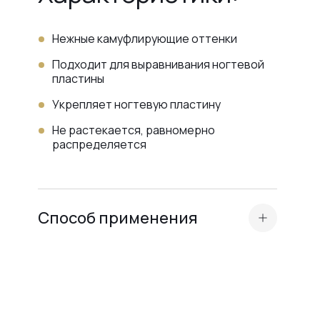
Нежные камуфлирующие оттенки
Подходит для выравнивания ногтевой
пластины
Укрепляет ногтевую пластину
Не растекается, равномерно
распределяется
Способ применения
Стандартная подготовка ногтевой
пластины (маникюр, бафинг,
обезжиривание, нанесение Dehydrator и
кислотного праймера или Ultrabond — в
зависимости от типа ногтевой