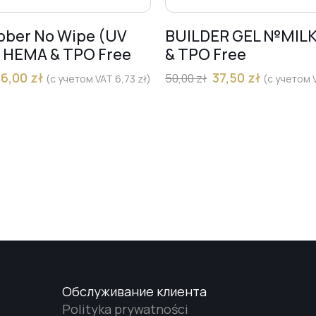
bber No Wipe (UV
BUILDER GEL №MIL
) HEMA & TPO Free
& TPO Free
36,00
zł
37,50
zł
50,00
zł
(с учетом VAT
6,73
zł
)
(с учетом
Обслуживание клиента
Polityka prywatności