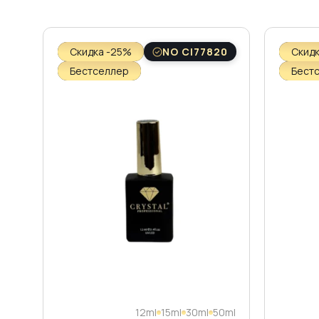
Скидка -25%
NO CI77820
Скид
Бестселлер
Бест
12ml
15ml
30ml
50ml