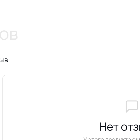
ов
зыв
Нет от
У этого продукта ещ