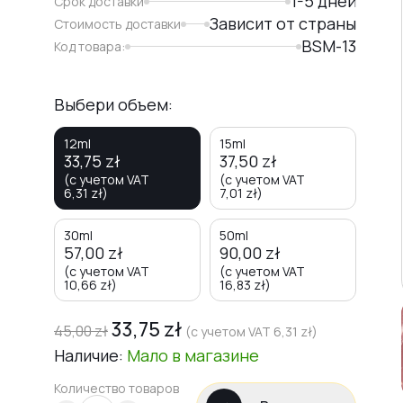
1-5 дней
Срок доставки
Зависит от страны
Стоимость доставки
BSM-13
Код товара:
Выбери объем:
12ml
15ml
33,75
zł
37,50
zł
(с учетом VAT
(с учетом VAT
6,31
zł
)
7,01
zł
)
30ml
50ml
57,00
zł
90,00
zł
(с учетом VAT
(с учетом VAT
10,66
zł
)
16,83
zł
)
33,75
zł
45,00
zł
(с учетом VAT
6,31
zł
)
Наличие:
Мало
в магазине
Количество товаров