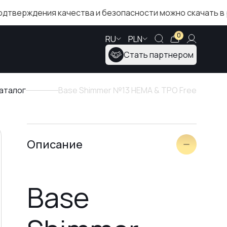
 качества и безопасности можно скачать в разделе «Се
0
RU
PLN
Стать партнером
аталог
Base Shimmer №13 HEMA & TPO Free
Описание
Base