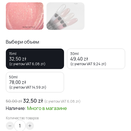
Выбери объем:
15ml
30ml
32,50
zł
49,40
zł
(с учетом VAT
6,08
zł
)
(с учетом VAT
9,24
zł
)
50ml
78,00
zł
(с учетом VAT
14,59
zł
)
32,50
zł
50,00
zł
(с учетом VAT
6,08
zł
)
Наличие:
Много
в магазине
Количество товаров