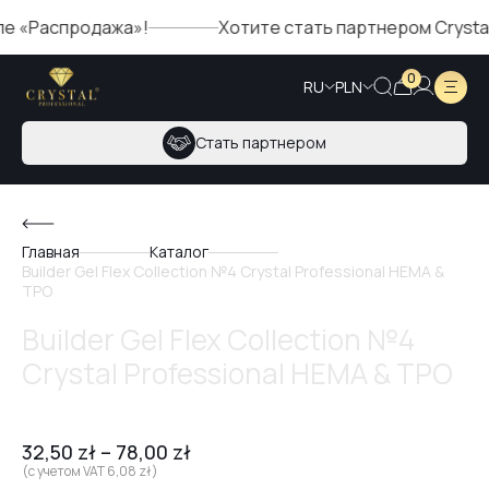
Распродажа»!
Хотите стать партнером Crystal? За
0
RU
PLN
Стать партнером
Главная
Каталог
Builder Gel Flex Collection №4 Crystal Professional HEMA &
TPO
Builder Gel Flex Collection №4
Crystal Professional HEMA & TPO
32,50
zł
–
78,00
zł
(с учетом VAT
6,08
zł
)