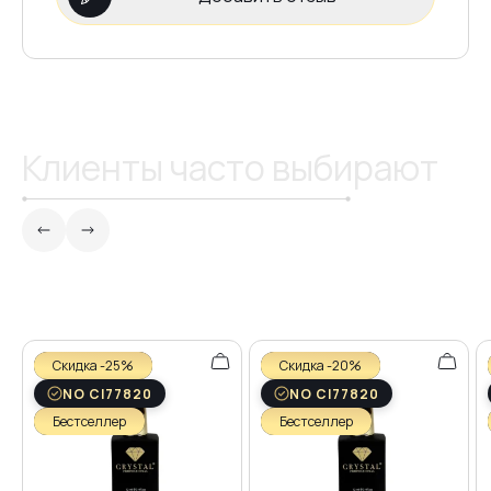
Клиенты часто выбирают
Скидка -25%
Скидка -20%
NO CI77820
NO CI77820
Бестселлер
Бестселлер