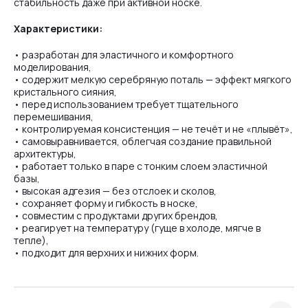
стабильность даже при активной носке.
Характеристики:
• разработан для эластичного и комфортного
моделирования,
• содержит мелкую серебряную поталь — эффект мягкого
кристального сияния,
• перед использованием требует тщательного
перемешивания,
• контролируемая консистенция — не течёт и не «плывёт»,
• самовыравнивается, облегчая создание правильной
архитектуры,
• работает только в паре с тонким слоем эластичной
базы,
• высокая адгезия — без отслоек и сколов,
• сохраняет форму и гибкость в носке,
• совместим с продуктами других брендов,
• реагирует на температуру (гуще в холоде, мягче в
тепле),
• подходит для верхних и нижних форм.