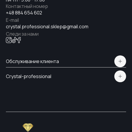
Контактный номер
+48 884 654 602
E-mail
crystal.professional.sklep@gmail.com
Следи за нами
Обслуживание клиента
Polityka prywatności
Crystal-professional
Доставка и оплата
Сертификаты
Контакты