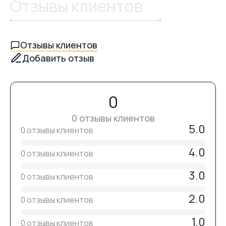
Отзывы клиентов
максимальной адгезии.
Выполните моделирование, коррекцию или
наращивание ногтей любой длины.
Полимеризуйте
90–120 секунд (48 Вт, длина волны
Отзывы клиентов
365–405 nm)
.
Добавить отзыв
Используйте полностью исправные лампы.
Снимите дисперсионный слой и придайте форму.
Нанесите топ и просушите
90–120 секунд в лампе 48 Вт (365–405 nm)
0
.
0 отзывы клиентов
5.0
0 отзывы клиентов
4.0
0 отзывы клиентов
3.0
0 отзывы клиентов
2.0
0 отзывы клиентов
1.0
0 отзывы клиентов