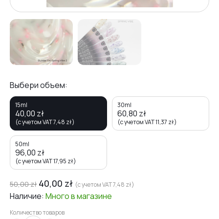
Выбери объем:
15ml
30ml
40,00
zł
60,80
zł
(с учетом VAT
7,48
zł
)
(с учетом VAT
11,37
zł
)
50ml
96,00
zł
(с учетом VAT
17,95
zł
)
40,00
zł
50,00
zł
(с учетом VAT
7,48
zł
)
Наличие:
Много
в магазине
Количество товаров