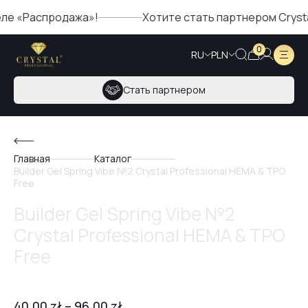
«Распродажа»!
Хотите стать партнером Crystal? 
0
RU
PLN
Стать партнером
Главная
Каталог
Builder Gel Spring Vibe №2 Crystal Professional HEMA & TPO
Free
Builder Gel Spring Vibe №2
Crystal Professional HEMA & TPO
Free
40,00
zł
–
96,00
zł