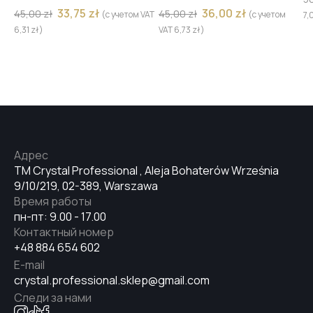
33,75
zł
36,00
zł
45,00
zł
45,00
zł
(с учетом VAT
(с учетом
7,
6,31
zł
)
VAT
6,73
zł
)
Адрес
TM Crystal Professional , Aleja Bohaterów Września
9/10/219, 02-389, Warszawa
Время работы
пн-пт: 9.00 - 17.00
Контактный номер
+48 884 654 602
E-mail
crystal.professional.sklep@gmail.com
Следи за нами