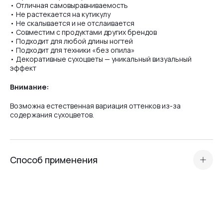
• Отличная самовыравниваемость
• Не растекается на кутикулу
• Не скалывается и не отслаивается
• Совместим с продуктами других брендов
• Подходит для любой длины ногтей
• Подходит для техники «без опила»
• Декоративные сухоцветы — уникальный визуальный
эффект
Внимание:
Bозможна естественная вариация оттенков из-за
содержания сухоцветов.
Способ применения
Подготовьте ногтевую пластину и нанесите
кислотный праймер или Ultrabond — в зависимости от
типа ногтевой пластины
.
Нанесите тонкий слой базы (Scotch или Rubber) для