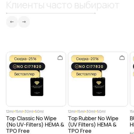
Клиенты часто выбирают
Скидка -25%
Скидка -20%
NO CI77820
NO CI77820
Бестселлер
Бестселлер
12ml
15ml
30ml
50ml
12ml
15ml
30ml
50ml
15
Top Classic No Wipe
Top Rubber No Wipe
B
(No UV-Filters) HEMA &
(UV Filters) HEMA &
H
TPO Free
TPO Free
5