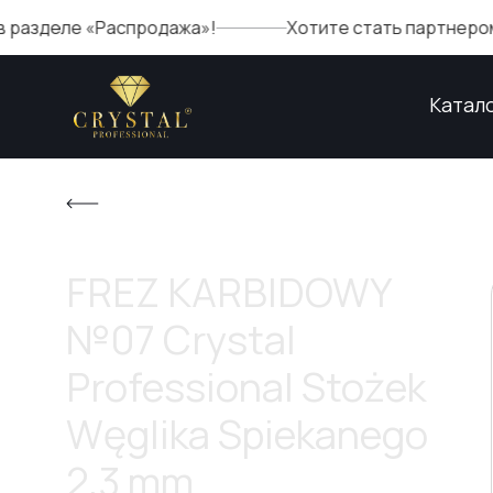
е «Распродажа»!
Хотите стать партнером Crystal
Катал
FREZ KARBIDOWY
№07 Crystal
Professional Stożek
Węglika Spiekanego
2,3 mm