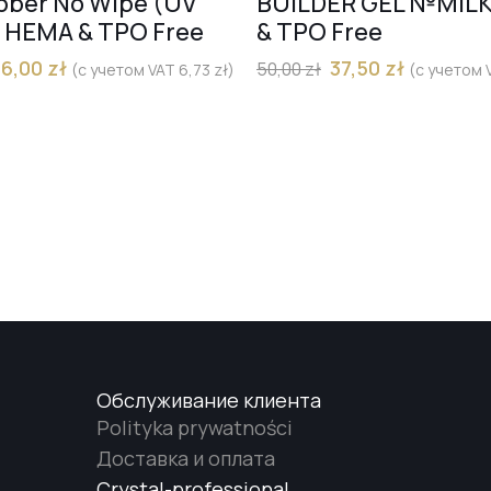
bber No Wipe (UV
BUILDER GEL №MIL
) HEMA & TPO Free
& TPO Free
36,00
zł
37,50
zł
50,00
zł
(с учетом VAT
6,73
zł
)
(с учетом
Обслуживание клиента
Polityka prywatności
Доставка и оплата
Crystal-professional