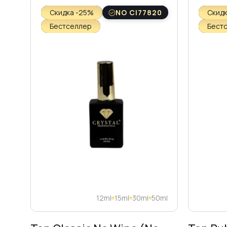
Скидка -25%
NO CI77820
Скид
Бестселлер
Бест
12ml
15ml
30ml
50ml