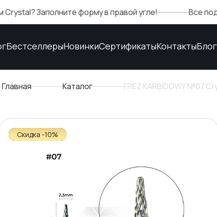
? Заполните форму в правой угле!
Все подтвержде
ог
Бестселлеры
Новинки
Сертификаты
Контакты
Блог
Главная
Каталог
FREZ KARBIDOWY №07 Crys
Скидка -10%