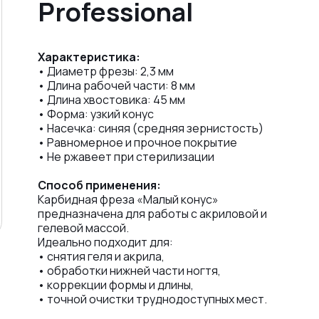
Professional
Характеристика:
• Диаметр фрезы: 2,3 мм
• Длина рабочей части: 8 мм
• Длина хвостовика: 45 мм
• Форма: узкий конус
• Насечка: синяя (средняя зернистость)
• Равномерное и прочное покрытие
• Не ржавеет при стерилизации
Способ применения:
Карбидная фреза «Малый конус»
предназначена для работы с акриловой и
гелевой массой.
Идеально подходит для:
• снятия геля и акрила,
• обработки нижней части ногтя,
• коррекции формы и длины,
• точной очистки труднодоступных мест.