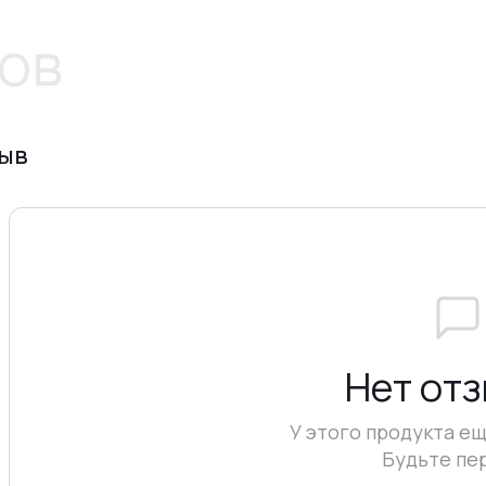
ов
зыв
Нет от
У этого продукта ещ
Будьте пе