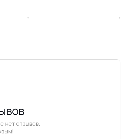
зывов
е нет отзывов.
рвым!