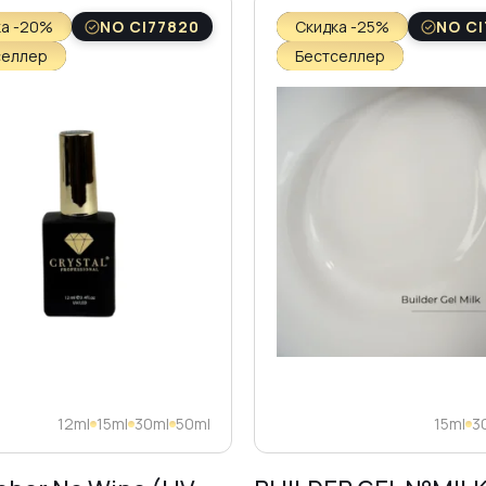
ка -20%
NO CI77820
Скидка -25%
NO CI
селлер
Бестселлер
12ml
15ml
30ml
50ml
15ml
3