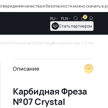
ния качества и безопасности можно скачать в разделе 
0
RU
PLN
Стать партнером
tal Professional Stożek Węglika Spiekanego 2,3 mm
Описание
Карбидная Фреза
№07 Crystal