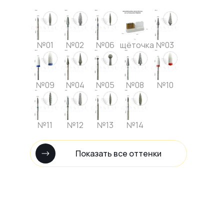
№01
№02
№06
щёточка
№03
№09
№04
№05
№08
№10
№11
№12
№13
№14
Показать все оттенки