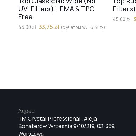
Top Classic No Wipe (No
Top Ru
UV-Filters) HEMA & TPO
Filters
Free
45,00
zł
33,75
zł
45,00
zł
(с учетом VAT
6,31
zł
)
Адрес
TM Crystal Professional , Aleja
Bohaterów Września 9/10/219, 02-389,
Warszawa