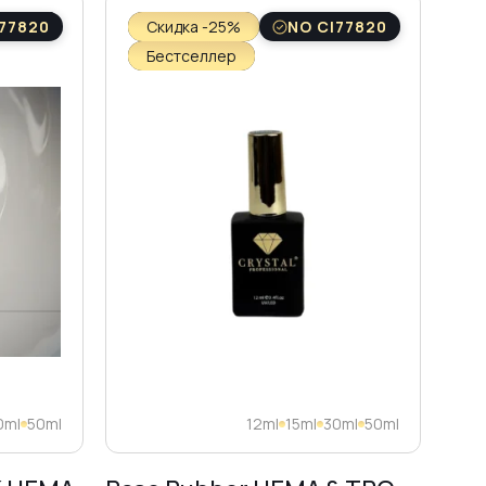
77820
Скидка -25%
NO CI77820
Бестселлер
0ml
50ml
12ml
15ml
30ml
50ml