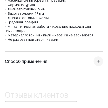
• Насечка: синяя (средняя градация)
• Форма: кукуруза
• Диаметр головки: 5 мм
• Высота головки: 17 мм
№07
• Длина хвостовика: 32 мм
• Градация: средняя
• Мягкая и плавная работа – идеально подходит для
начинающих
№08
• Материал устойчив к пыли – насечки не забиваются
• Не ржавеет при стерилизации
№10
Способ применения
№11
Керамическая фреза «Кукуруза» предназначена для:
• снятия искусственных материалов (гель, акрил, база,
гель-лак),
• коррекции и обработки нарощенных ногтей,
№12
• безопасного и быстрого снятия покрытия без риска
Отзывы клиентов
перегрева.
Благодаря средней крестообразной насечке фреза
работает очень мягко и равномерно, что делает её
№13
отличным выбором как для профессионалов, так и для