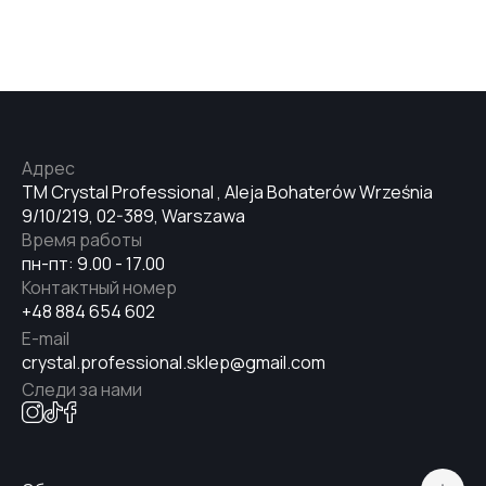
№33
№34
Адрес
TM Crystal Professional , Aleja Bohaterów Września
№35
9/10/219, 02-389, Warszawa
Время работы
пн-пт: 9.00 - 17.00
№36
Контактный номер
+48 884 654 602
E-mail
№37
crystal.professional.sklep@gmail.com
Следи за нами
№38