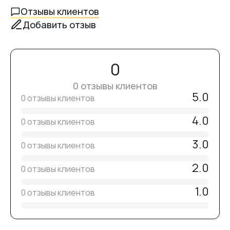
начинающих мастеров маникюра.
Отзывы клиентов
Добавить отзыв
Внимание:
№14
Насадки нестерильны.
Перед использованием необходимо
продезинфицировать, очистить и простерилизовать.
0
№15
0 отзывы клиентов
5.0
0 отзывы клиентов
№16
4.0
0 отзывы клиентов
3.0
№17
0 отзывы клиентов
2.0
0 отзывы клиентов
№18
1.0
0 отзывы клиентов
№19