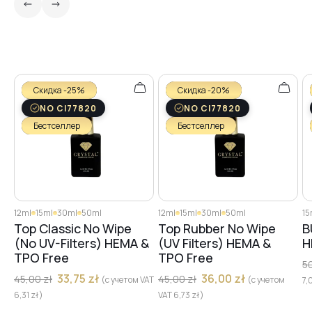
№26
№30
Скидка -25%
Скидка -20%
NO CI77820
NO CI77820
Бестселлер
Бестселлер
№27
№28
12ml
15ml
30ml
50ml
12ml
15ml
30ml
50ml
15
Top Classic No Wipe
Top Rubber No Wipe
B
№31
(No UV-Filters) HEMA &
(UV Filters) HEMA &
H
TPO Free
TPO Free
5
33,75
zł
36,00
zł
45,00
zł
45,00
zł
(с учетом VAT
(с учетом
7,
№32
6,31
zł
)
VAT
6,73
zł
)