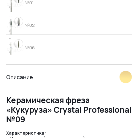
№01
№02
№06
щёточка
Описание
№03
Керамическая фреза
«Кукуруза» Crystal Professional
№04
№09
Характеристика:
№05