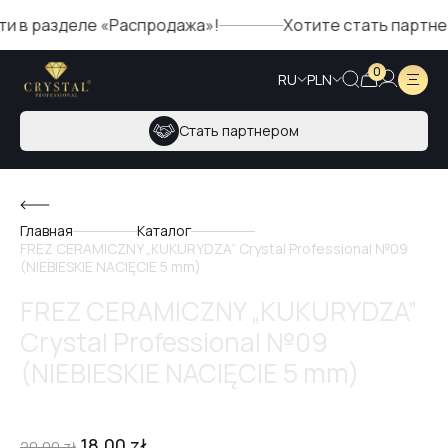
зделе «Распродажа»!
Хотите стать партнером Cry
0
RU
PLN
Стать партнером
Главная
Каталог
FREZ CERAMICZNY „KUKURYDZA” Crystal Professional №09
(NIEBIESKIE NACIĘCIE 5 mm)
FREZ CERAMICZNY „KUKURYDZA”
Crystal Professional №09
(NIEBIESKIE NACIĘCIE 5 mm)
18,00
zł
20,00
zł