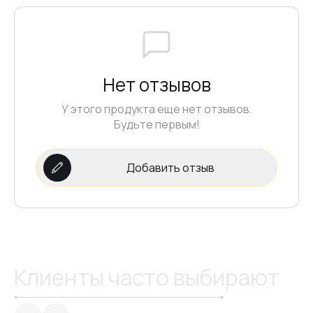
№20
Нет отзывов
№21
У этого продукта еще нет отзывов.
Будьте первым!
№22
Добавить отзыв
№23
№24
Клиенты часто выбирают
№25