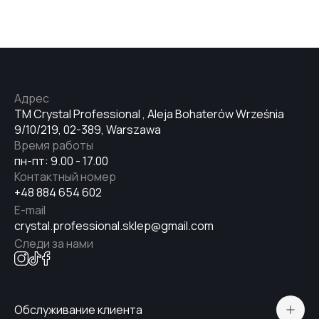
#9
#6
Адрес
#8
TM Crystal Professional , Aleja Bohaterów Września
9/10/219, 02-389, Warszawa
Время работы
пн-пт: 9.00 - 17.00
#5
Контактный номер
+48 884 654 602
E-mail
#7
crystal.professional.sklep@gmail.com
Следи за нами
#69
Обслуживание клиента