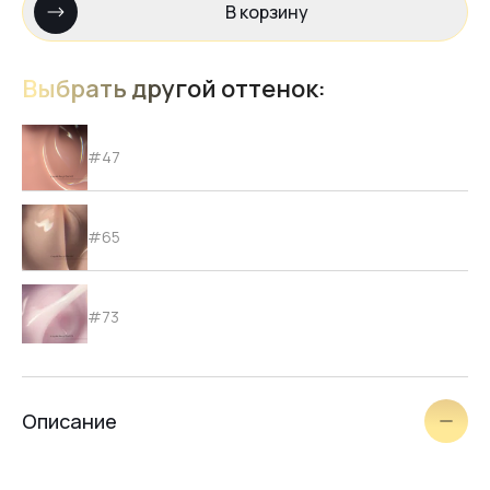
В корзину
Выбрать другой оттенок:
#47
#65
#73
#72
Описание
#71