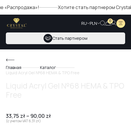
Распродажа»!
Хотите стать партнером Crystal? З
0
RU
PLN
Стать партнером
Главная
Каталог
Liquid Acryl Gel №68 HEMA & TPO Free
Liquid Acryl Gel №68 HEMA & TPO
Free
33,75
zł
–
90,00
zł
(с учетом VAT
6,31
zł
)