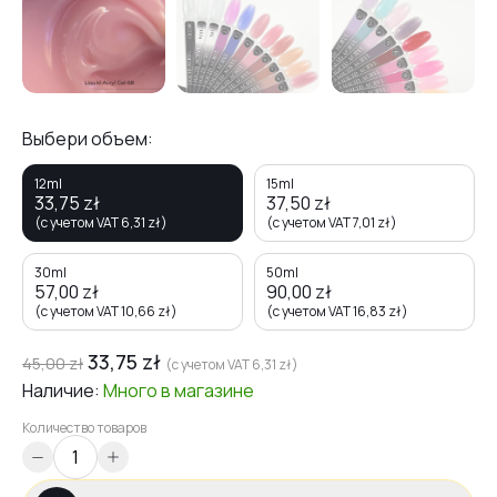
Выбери объем:
12ml
15ml
33,75
zł
37,50
zł
(с учетом VAT
6,31
zł
)
(с учетом VAT
7,01
zł
)
30ml
50ml
57,00
zł
90,00
zł
(с учетом VAT
10,66
zł
)
(с учетом VAT
16,83
zł
)
33,75
zł
45,00
zł
(с учетом VAT
6,31
zł
)
Наличие:
Много
в магазине
Количество товаров