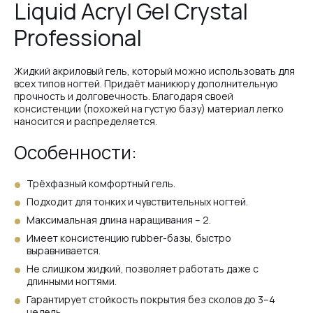
Liquid Acryl Gel Crystal
Professional
#70
Жидкий акриловый гель, который можно использовать для
всех типов ногтей. Придаёт маникюру дополнительную
#67
прочность и долговечность. Благодаря своей
консистенции (похожей на густую базу) материал легко
наносится и распределяется.
#66
Особенности:
Трёхфазный комфортный гель.
#69
Подходит для тонких и чувствительных ногтей.
Максимальная длина наращивания – 2.
Имеет консистенцию rubber-базы, быстро
#63
выравнивается.
Не слишком жидкий, позволяет работать даже с
длинными ногтями.
#64
Гарантирует стойкость покрытия без сколов до 3–4
недель.