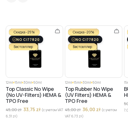
#17
#14
Скидка -25%
Скидка -20%
NO CI77820
NO CI77820
Бестселлер
Бестселлер
#11
#13
12ml
15ml
30ml
50ml
12ml
15ml
30ml
50ml
15
Top Classic No Wipe
Top Rubber No Wipe
B
#12
(No UV-Filters) HEMA &
(UV Filters) HEMA &
H
TPO Free
TPO Free
5
33,75
zł
36,00
zł
45,00
zł
45,00
zł
#10
(с учетом VAT
(с учетом
7,
6,31
zł
)
VAT
6,73
zł
)