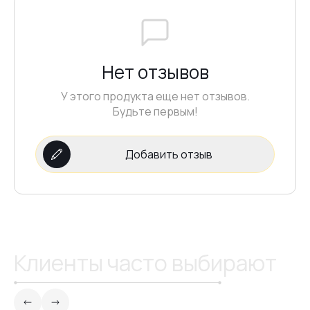
#23
Нет отзывов
#20
У этого продукта еще нет отзывов.
Будьте первым!
#19
Добавить отзыв
#16
#18
Клиенты часто выбирают
#15