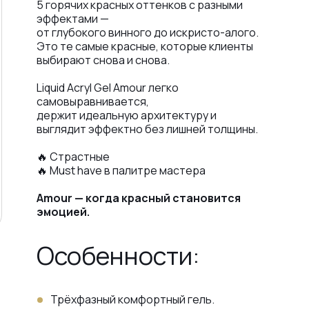
5 горячих красных оттенков с разными
эффектами —
от глубокого винного до искристо-алого.
Это те самые красные, которые клиенты
выбирают снова и снова.
Liquid Acryl Gel Amour легко
самовыравнивается,
держит идеальную архитектуру и
выглядит эффектно без лишней толщины.
🔥 Страстные
🔥 Must have в палитре мастера
Amour — когда красный становится
эмоцией.
Особенности:
Трёхфазный комфортный гель.