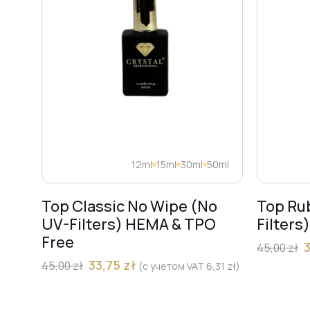
12ml
15ml
30ml
50ml
Top Classic No Wipe (No
Top Ru
UV-Filters) HEMA & TPO
Filters
Free
45,00
zł
33,75
zł
45,00
zł
(с учетом VAT
6,31
zł
)