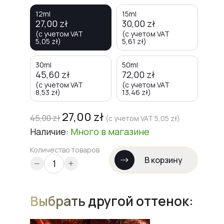
12ml
15ml
27,00
zł
30,00
zł
(с учетом VAT
(с учетом VAT
5,05
zł
)
5,61
zł
)
30ml
50ml
45,60
zł
72,00
zł
(с учетом VAT
(с учетом VAT
8,53
zł
)
13,46
zł
)
27,00
zł
45,00
zł
(с учетом VAT
5,05
zł
)
Наличие:
Много
в магазине
Количество товаров
В корзину
Выбрать другой оттенок: