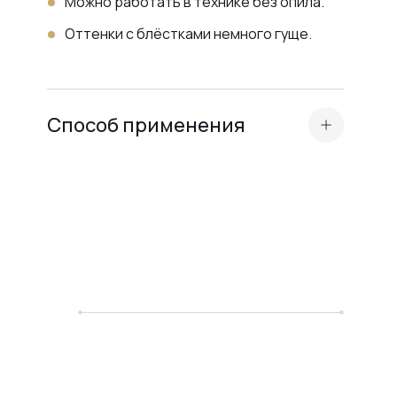
Можно работать в технике без опила.
Оттенки с блёстками немного гуще.
Способ применения
Стандартная подготовка ногтевой
пластины (маникюр, бафинг,
обезжиривание, нанесение Dehydrator и
кислотного праймера или Ultrabond — в
зависимости от типа ногтевой
пластины
).
Перед нанесением Liquid Acryl Gel
нанесите подложку из прозрачной
эластичной базы для лучшей адгезии.
Рекомендуем Base Scotch или Base
Rubber.