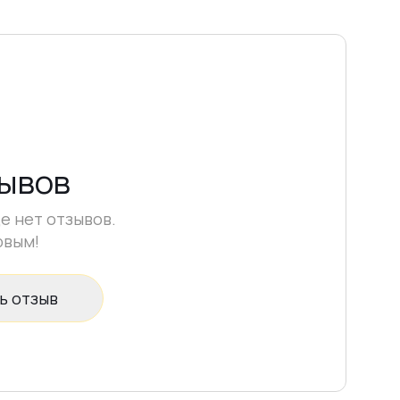
Выполните укрепление с помощью Liquid
Acryl Gel. Время полимеризации
90–120
секунд в лампе мощностью 48 Вт (длина
волны 365–405 nm)
, в зависимости от
пигментации цвета.
Используйте
полностью исправные лампы.
Гели с блёстками перемешайте перед
использованием.
зывов
При необходимости снимите липкий слой и
выполните опил.
е нет отзывов.
Нанесите топ и просушите
90–120 секунд
рвым!
в лампе 48 Вт (365–405 nm)
.
ь отзыв