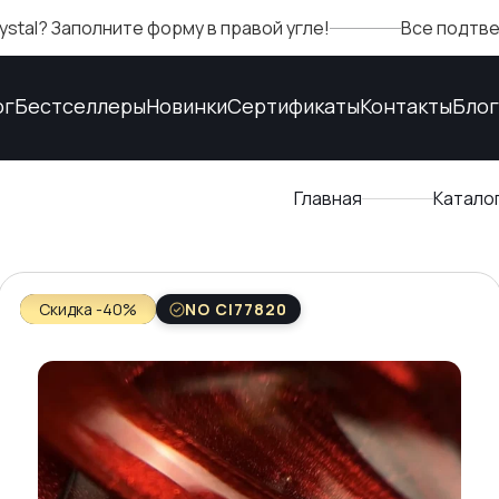
лните форму в правой угле!
Все подтверждения к
ог
Бестселлеры
Новинки
Сертификаты
Контакты
Блог
Главная
Катало
Скидка -40%
NO CI77820