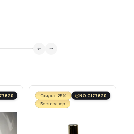
77820
Скидка -25%
NO CI77820
Бестселлер