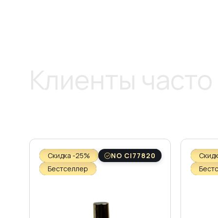
Клиенты часто
Скидка -25%
NO CI77820
Скид
Бестселлер
Бест