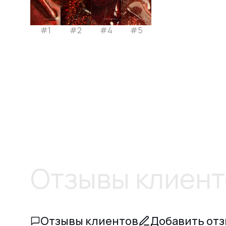
#1
#2
#4
#5
Отзывы клиент
Отзывы клиентов
Добавить от