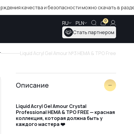
ачества и безопасности можно скачать в разделе «Серт
0
RU
PLN
Стать партнером
г
Liquid Acryl Gel Amour №3 HEMA & TPO Free
Описание
Liquid Acryl Gel Amour Crystal
Professional HEMA & TPO FREE — красная
коллекция, которая должна быть у
каждого мастера ❤️