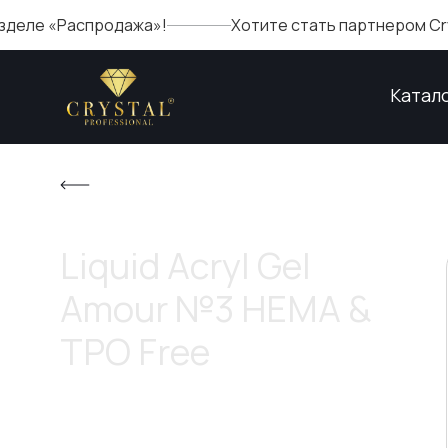
спродажа»!
Хотите стать партнером Crystal? Запо
Катал
Liquid Acryl Gel
Amour №3 HEMA &
TPO Free