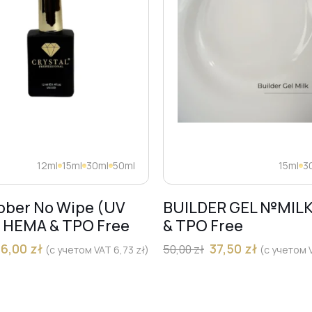
12ml
15ml
30ml
50ml
15ml
3
bber No Wipe (UV
BUILDER GEL №MIL
) HEMA & TPO Free
& TPO Free
36,00
zł
37,50
zł
50,00
zł
(с учетом VAT
6,73
zł
)
(с учетом