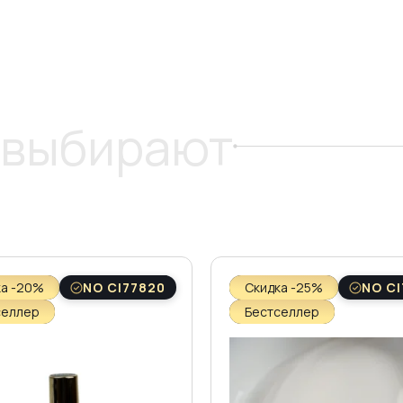
 выбирают
ка -20%
NO CI77820
Скидка -25%
NO CI
селлер
Бестселлер