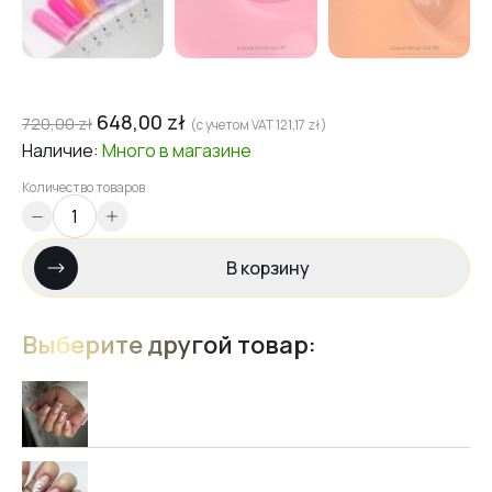
648,00
zł
720,00
zł
(с учетом VAT
121,17
zł
)
Наличие:
Много
в магазине
Количество товаров
В корзину
Выберите другой товар: