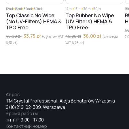
12ml
15ml
30ml
50ml
12ml
15ml
30ml
50ml
15
Top Classic No Wipe
Top Rubber No Wipe
B
(No UV-Filters) HEMA &
(UV Filters) HEMA &
H
TPO Free
TPO Free
5
33,75
zł
36,00
zł
45,00
zł
45,00
zł
(с учетом VAT
(с учетом
7,
6,31
zł
)
VAT
6,73
zł
)
Адрес
TM Crystal Professional , Aleja Bohaterów Września
9/10/219, 02-389, Warszawa
Время работы
пн-пт: 9.00 - 17.00
Контактный номер