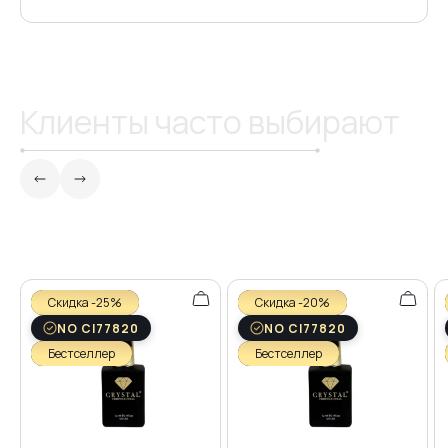
Клиенты часто выбирают
Скидка -25%
Скидка -20%
NO CI77820
NO CI77820
Бестселлер
Бестселлер