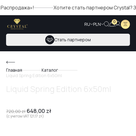
спродажа»!
Хотите стать партнером Crystal? Запо
0
RU
PLN
Стать партнером
Главная
Каталог
Liquid Spring Edition 6x50ml
Liquid Spring Edition 6x50ml
648,00
zł
720,00
zł
(с учетом VAT
121,17
zł
)