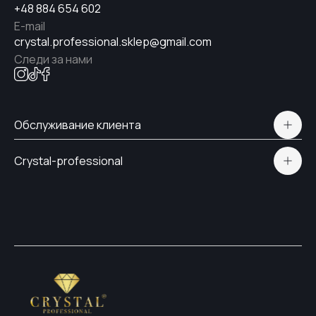
+48 884 654 602
E-mail
crystal.professional.sklep@gmail.com
Следи за нами
Обслуживание клиента
Polityka prywatności
Crystal-professional
Доставка и оплата
Сертификаты
Контакты